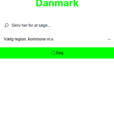
Danmark
Søg efter restauranter, spisesteder, caféer,
barer, pubber, hoteller og aktiviteter.
Vælg region, kommune m.v.
Søg
Her får du det komplette overblik
over
Danmarks mange spisesteder, caféer og
restauranter samlet ét sted. Vi gør det nemt for
dig at opdage alt fra skjulte lokale favoritter til
eksklusive gourmetoplevelser på tværs af alle
landets byer og regioner.
Søgningen er gjort enkel, så du hurtigt kan filtrere
efter madtype, lokation eller specifikke ønsker til