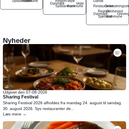
Syddanmark
Kommune
Region
Vejle
Dansk
Danmark
Vejle
Syddanmark
Kommune
Restauranter
Overnatningsst
Region
Odsherred
Danmark
Grevin
Sjælland
Kommune
Nyheder
Udgivet den 07-08-2026
Sharing Festival
Sharing Festival 2026 afholdes fra mandag 24. august til søndag
30. august 2026. Syv restauranter de...
Læs mere →