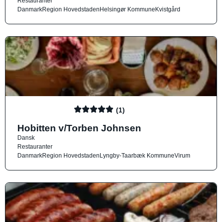
Restauranter
Danmark
Region Hovedstaden
Helsingør Kommune
Kvistgård
(1)
Hobitten v/Torben Johnsen
Dansk
Restauranter
Danmark
Region Hovedstaden
Lyngby-Taarbæk Kommune
Virum