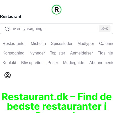
Restaurant
Lav en lynsøgning...
⌘+K
Restauranter
Michelin
Spisesteder
Madtyper
Caterin
Kortsøgning
Nyheder
Toplister
Anmeldelser
Tidslinje
Kontakt
Bliv oprettet
Priser
Medieguide
Abonnement
Restaurant.dk – Find de
bedste restauranter i