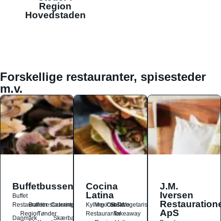
Region
Hovedstaden
Forskellige restauranter, spisesteder
m.v.
Buffetbussen
Cocina
J.M.
Latina
Iversen
Buffet
Restauration
Restauranter
Buffetrestauranter
Catering
Kylling
Mexicansk
Ost
Salat
Taco
Vegetarisk
ApS
Region
Tønder
Restauranter
Takeaway
Danmark
Skærbæk