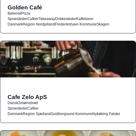
Golden Café
Italiensk
Pizza
Spisesteder
Caféer
Takeaway
Drikkesteder
Kaffebarer
Danmark
Region Nordjylland
Frederikshavn Kommune
Skagen
Cafe Zelo ApS
Dansk
Smørrebrød
Spisesteder
Caféer
Danmark
Region Sjælland
Guldborgsund Kommune
Nykøbing Falster