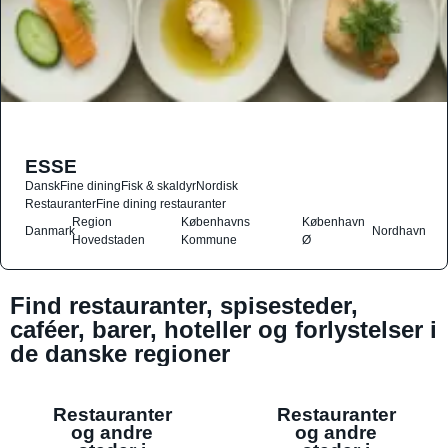
ESSE
Dansk
Fine dining
Fisk & skaldyr
Nordisk
Restauranter
Fine dining restauranter
Region
Københavns
København
Danmark
Nordhavn
Hovedstaden
Kommune
Ø
Find restauranter, spisesteder,
caféer, barer, hoteller og forlystelser i
de danske regioner
Restauranter
Restauranter
og andre
og andre