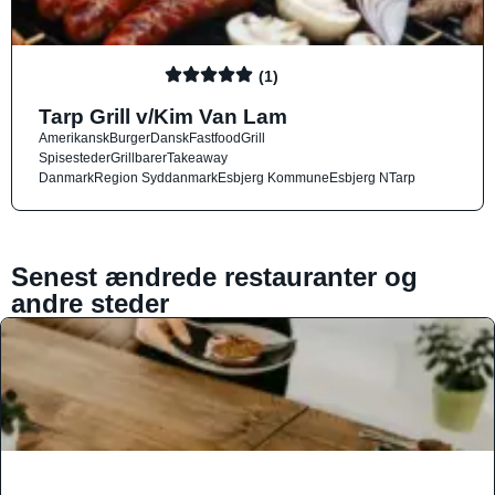
(1)
Tarp Grill v/Kim Van Lam
Amerikansk
Burger
Dansk
Fastfood
Grill
Spisesteder
Grillbarer
Takeaway
Danmark
Region Syddanmark
Esbjerg Kommune
Esbjerg N
Tarp
Senest ændrede restauranter og
andre steder