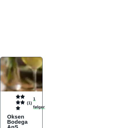
atmosfæren. Platformen er faktabaseret,
overskuelig og altid opdateret med de nyeste
informationer, hvilket gør den til det ideelle værktøj
for både lokale madelskere og turister på farten.
Find præcis den madtype og den stemning, der
passer til din næste middag, uanset hvor i landet
du befinder dig.
1
(1)
følger
Oksen
Bodega
ApS