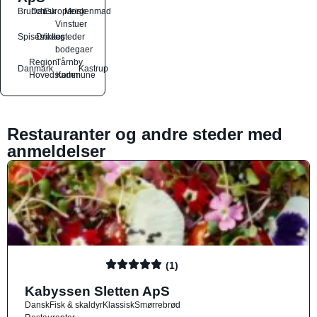
Brunch
Dansk
Europæisk
Morgenmad
Vinstuer
Spisesteder
Drikkesteder
og
bodegaer
Region
Tårnby
Danmark
Kastrup
Hovedstaden
Kommune
Restauranter og andre steder med
anmeldelser
(1)
Kabyssen Sletten ApS
Dansk
Fisk & skaldyr
Klassisk
Smørrebrød