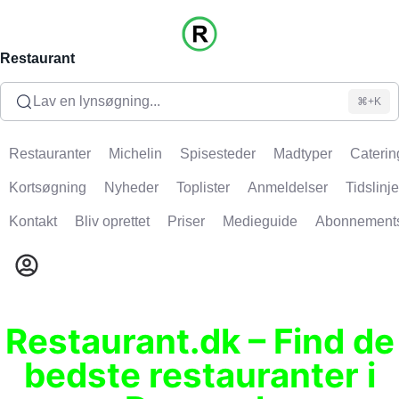
Restaurant
Lav en lynsøgning...
⌘+K
Restauranter
Michelin
Spisesteder
Madtyper
Caterin
Kortsøgning
Nyheder
Toplister
Anmeldelser
Tidslinje
Kontakt
Bliv oprettet
Priser
Medieguide
Abonnement
Restaurant.dk – Find de
bedste restauranter i