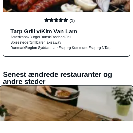
(1)
Tarp Grill v/Kim Van Lam
Amerikansk
Burger
Dansk
Fastfood
Grill
Spisesteder
Grillbarer
Takeaway
Danmark
Region Syddanmark
Esbjerg Kommune
Esbjerg N
Tarp
Senest ændrede restauranter og
andre steder