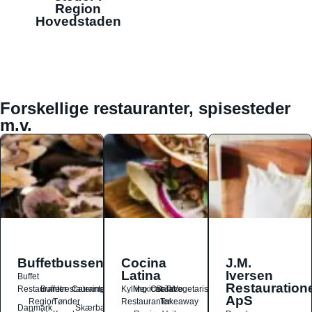
Region
Hovedstaden
Forskellige restauranter, spisesteder
m.v.
Buffetbussen
Cocina
J.M.
Latina
Iversen
Buffet
Restauration
Restauranter
Buffetrestauranter
Catering
Kylling
Mexicansk
Ost
Salat
Taco
Vegetarisk
ApS
Region
Tønder
Restauranter
Takeaway
Danmark
Skærbæk