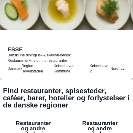
ESSE
Dansk
Fine dining
Fisk & skaldyr
Nordisk
Restauranter
Fine dining restauranter
Region
Københavns
København
Danmark
Nordhavn
Hovedstaden
Kommune
Ø
Find restauranter, spisesteder,
caféer, barer, hoteller og forlystelser i
de danske regioner
Restauranter
Restauranter
og andre
og andre