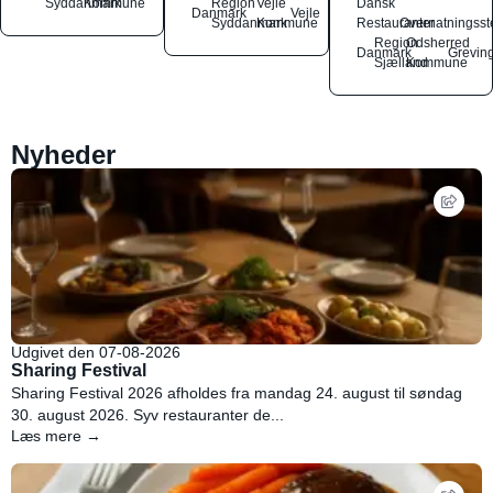
Syddanmark
Kommune
Region
Vejle
Dansk
Danmark
Vejle
Syddanmark
Kommune
Restauranter
Overnatningsst
Region
Odsherred
Danmark
Grevin
Sjælland
Kommune
Nyheder
Udgivet den 07-08-2026
Sharing Festival
Sharing Festival 2026 afholdes fra mandag 24. august til søndag
30. august 2026. Syv restauranter de...
Læs mere →