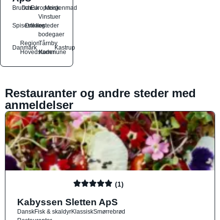
Brunch
Dansk
Europæisk
Morgenmad
Vinstuer
Spisesteder
Drikkesteder
og
bodegaer
Region
Tårnby
Danmark
Kastrup
Hovedstaden
Kommune
Restauranter og andre steder med
anmeldelser
(1)
Kabyssen Sletten ApS
Dansk
Fisk & skaldyr
Klassisk
Smørrebrød