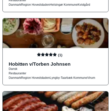
Restauranter
Danmark
Region Hovedstaden
Helsingør Kommune
Kvistgård
(1)
Hobitten v/Torben Johnsen
Dansk
Restauranter
Danmark
Region Hovedstaden
Lyngby-Taarbæk Kommune
Virum