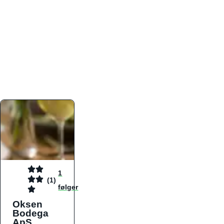
atmosfæren. Platformen er faktabaseret,
overskuelig og altid opdateret med de nyeste
informationer, hvilket gør den til det ideelle værktøj
for både lokale madelskere og turister på farten.
Find præcis den madtype og den stemning, der
passer til din næste middag, uanset hvor i landet
du befinder dig.
1
(1)
følger
Oksen
Bodega
ApS