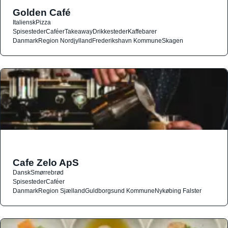
Golden Café
Italiensk
Pizza
Spisesteder
Caféer
Takeaway
Drikkesteder
Kaffebarer
Danmark
Region Nordjylland
Frederikshavn Kommune
Skagen
Cafe Zelo ApS
Dansk
Smørrebrød
Spisesteder
Caféer
Danmark
Region Sjælland
Guldborgsund Kommune
Nykøbing Falster