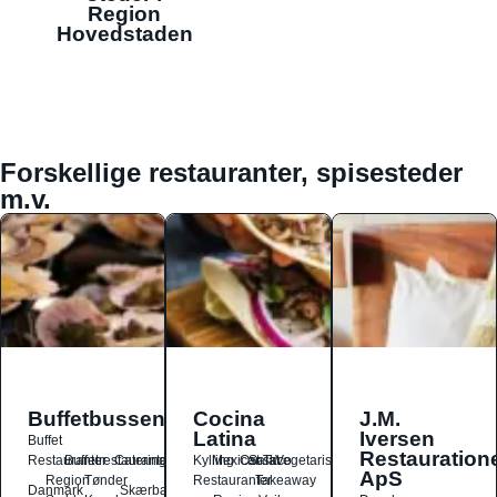
Region
Hovedstaden
Forskellige restauranter, spisesteder
m.v.
Buffetbussen
Cocina
J.M.
Latina
Iversen
Buffet
Restauration
Restauranter
Buffetrestauranter
Catering
Kylling
Mexicansk
Ost
Salat
Taco
Vegetarisk
ApS
Region
Tønder
Restauranter
Takeaway
Danmark
Skærbæk