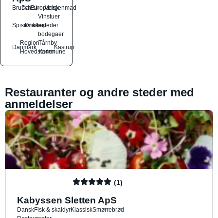
Brunch
Dansk
Europæisk
Morgenmad
Vinstuer
Spisesteder
Drikkesteder
og
bodegaer
Region
Tårnby
Danmark
Kastrup
Hovedstaden
Kommune
Restauranter og andre steder med
anmeldelser
(1)
Kabyssen Sletten ApS
Dansk
Fisk & skaldyr
Klassisk
Smørrebrød