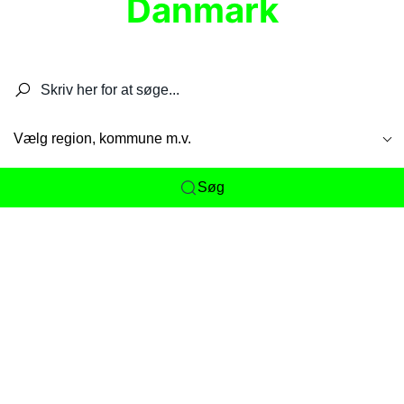
Danmark
Søg efter restauranter, spisesteder, caféer,
barer, pubber, hoteller og aktiviteter.
Vælg region, kommune m.v.
Søg
Her får du det komplette overblik
over
Danmarks mange spisesteder, caféer og
restauranter samlet ét sted. Vi gør det nemt for
dig at opdage alt fra skjulte lokale favoritter til
eksklusive gourmetoplevelser på tværs af alle
landets byer og regioner.
Søgningen er gjort enkel, så du hurtigt kan filtrere
efter madtype, lokation eller specifikke ønsker til