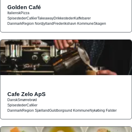
Golden Café
Italiensk
Pizza
Spisesteder
Caféer
Takeaway
Drikkesteder
Kaffebarer
Danmark
Region Nordjylland
Frederikshavn Kommune
Skagen
Cafe Zelo ApS
Dansk
Smørrebrød
Spisesteder
Caféer
Danmark
Region Sjælland
Guldborgsund Kommune
Nykøbing Falster