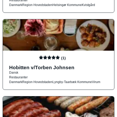
Restauranter
Danmark
Region Hovedstaden
Helsingør Kommune
Kvistgård
(1)
Hobitten v/Torben Johnsen
Dansk
Restauranter
Danmark
Region Hovedstaden
Lyngby-Taarbæk Kommune
Virum