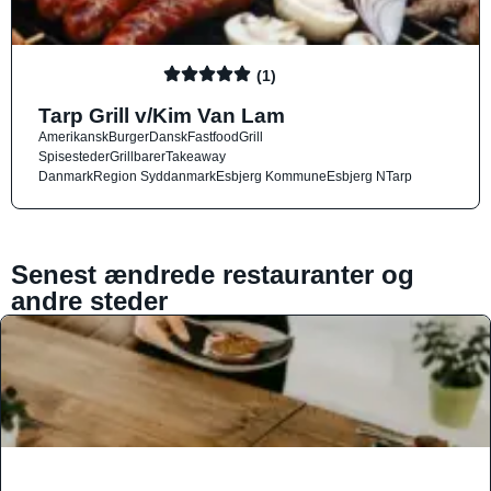
(1)
Tarp Grill v/Kim Van Lam
Amerikansk
Burger
Dansk
Fastfood
Grill
Spisesteder
Grillbarer
Takeaway
Danmark
Region Syddanmark
Esbjerg Kommune
Esbjerg N
Tarp
Senest ændrede restauranter og
andre steder