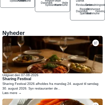
Syddanmark
Kommune
Region
Vejle
Dansk
Danmark
Vejle
Syddanmark
Kommune
Restauranter
Overnatningsst
Region
Odsherred
Danmark
Grevin
Sjælland
Kommune
Nyheder
Udgivet den 07-08-2026
Sharing Festival
Sharing Festival 2026 afholdes fra mandag 24. august til søndag
30. august 2026. Syv restauranter de...
Læs mere →