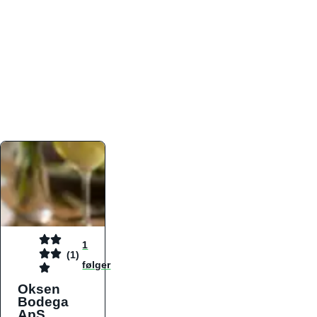
atmosfæren. Platformen er faktabaseret,
overskuelig og altid opdateret med de nyeste
informationer, hvilket gør den til det ideelle værktøj
for både lokale madelskere og turister på farten.
Find præcis den madtype og den stemning, der
passer til din næste middag, uanset hvor i landet
du befinder dig.
1
(1)
følger
Oksen
Bodega
ApS