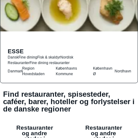
ESSE
Dansk
Fine dining
Fisk & skaldyr
Nordisk
Restauranter
Fine dining restauranter
Region
Københavns
København
Danmark
Nordhavn
Hovedstaden
Kommune
Ø
Find restauranter, spisesteder,
caféer, barer, hoteller og forlystelser i
de danske regioner
Restauranter
Restauranter
og andre
og andre