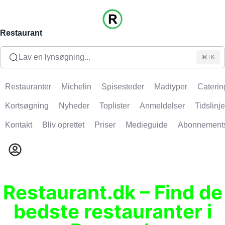
Restaurant
Lav en lynsøgning...
⌘+K
Restauranter
Michelin
Spisesteder
Madtyper
Caterin
Kortsøgning
Nyheder
Toplister
Anmeldelser
Tidslinje
Kontakt
Bliv oprettet
Priser
Medieguide
Abonnement
Restaurant.dk – Find de
bedste restauranter i