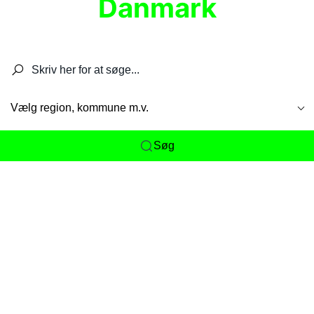
Danmark
Søg efter restauranter, spisesteder, caféer,
barer, pubber, hoteller og aktiviteter.
Vælg region, kommune m.v.
Søg
Her får du det komplette overblik
over
Danmarks mange spisesteder, caféer og
restauranter samlet ét sted. Vi gør det nemt for
dig at opdage alt fra skjulte lokale favoritter til
eksklusive gourmetoplevelser på tværs af alle
landets byer og regioner.
Søgningen er gjort enkel, så du hurtigt kan filtrere
efter madtype, lokation eller specifikke ønsker til