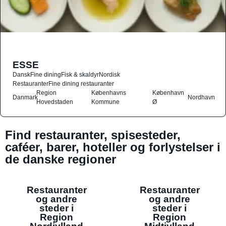
ESSE
Dansk
Fine dining
Fisk & skaldyr
Nordisk
Restauranter
Fine dining restauranter
Region
Københavns
København
Danmark
Nordhavn
Hovedstaden
Kommune
Ø
Find restauranter, spisesteder,
caféer, barer, hoteller og forlystelser i
de danske regioner
Restauranter
Restauranter
og andre
og andre
steder i
steder i
Region
Region