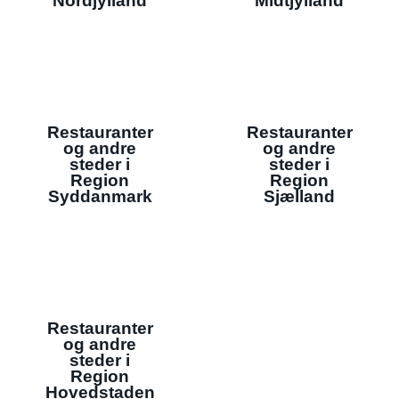
Nordjylland
Midtjylland
Restauranter
Restauranter
og andre
og andre
steder i
steder i
Region
Region
Syddanmark
Sjælland
Restauranter
og andre
steder i
Region
Hovedstaden