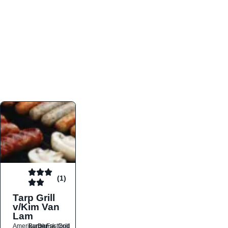
atmosfæren. Platformen er faktabaseret,
overskuelig og altid opdateret med de nyeste
informationer, hvilket gør den til det ideelle værktøj
for både lokale madelskere og turister på farten.
Find præcis den madtype og den stemning, der
passer til din næste middag, uanset hvor i landet
du befinder dig.
(1)
Tarp Grill
v/Kim Van
Lam
Amerikansk
Burger
Dansk
Fastfood
Grill