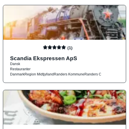
(1)
Scandia Ekspressen ApS
Dansk
Restauranter
Danmark
Region Midtjylland
Randers Kommune
Randers C