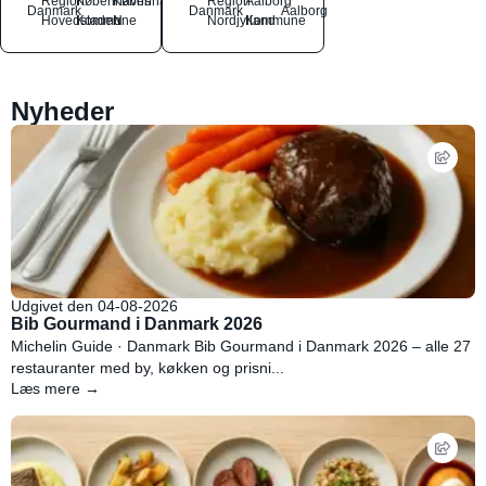
Region
Københavns
København
Region
Aalborg
Danmark
Danmark
Aalborg
Hovedstaden
Kommune
N
Nordjylland
Kommune
Nyheder
Udgivet den 04-08-2026
Bib Gourmand i Danmark 2026
Michelin Guide · Danmark Bib Gourmand i Danmark 2026 – alle 27
restauranter med by, køkken og prisni...
Læs mere →