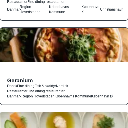
Restauranter
Fine dining restauranter
Region
Københavns
København
Danmark
Christianshavn
Hovedstaden
Kommune
K
Geranium
Dansk
Fine dining
Fisk & skaldyr
Nordisk
Restauranter
Fine dining restauranter
Danmark
Region Hovedstaden
Københavns Kommune
København Ø