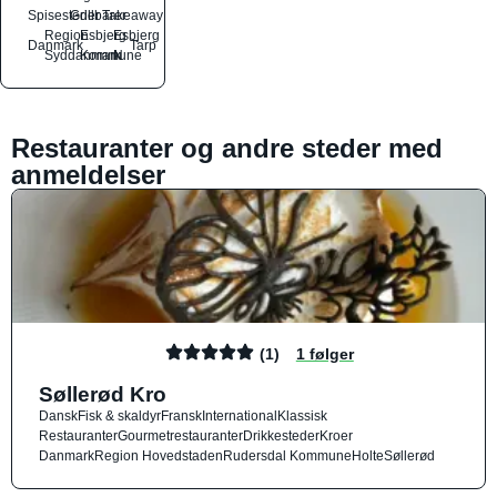
Spisesteder
Grillbarer
Takeaway
Region
Esbjerg
Esbjerg
Danmark
Tarp
Syddanmark
Kommune
N
Restauranter og andre steder med
anmeldelser
(1)
1 følger
Søllerød Kro
Dansk
Fisk & skaldyr
Fransk
International
Klassisk
Restauranter
Gourmetrestauranter
Drikkesteder
Kroer
Danmark
Region Hovedstaden
Rudersdal Kommune
Holte
Søllerød