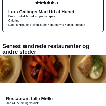
(1)
Lars Galtings Mad Ud af Huset
Brunch
Buffet
Dansk
Europæisk
Tapas
Catering
Danmark
Region Hovedstaden
Københavns Kommune
Valby
Senest ændrede restauranter og
andre steder
Restaurant Lille Mølle
Dansk
Fine dining
Nordisk