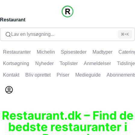
Restaurant
Lav en lynsøgning...
⌘+K
Restauranter
Michelin
Spisesteder
Madtyper
Caterin
Kortsøgning
Nyheder
Toplister
Anmeldelser
Tidslinje
Kontakt
Bliv oprettet
Priser
Medieguide
Abonnement
Restaurant.dk – Find de
bedste restauranter i