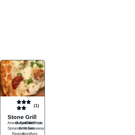
atmosfæren. Platformen er faktabaseret,
overskuelig og altid opdateret med de nyeste
informationer, hvilket gør den til det ideelle værktøj
for både lokale madelskere og turister på farten.
Find præcis den madtype og den stemning, der
passer til din næste middag, uanset hvor i landet
du befinder dig.
(1)
Stone Grill
Amerikansk
Burger
Fastfood
Grill
Italiensk
Pizza
Spisesteder
Grillbarer
Takeaway
Region
Nordfyns