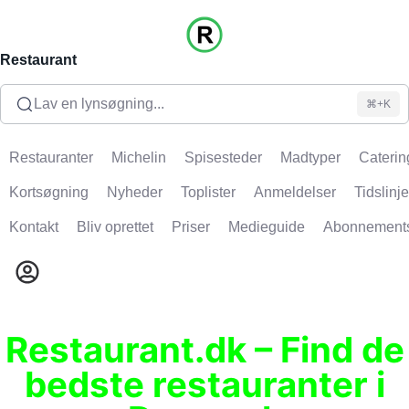
Restaurant
Lav en lynsøgning...
⌘+K
Restauranter
Michelin
Spisesteder
Madtyper
Caterin
Kortsøgning
Nyheder
Toplister
Anmeldelser
Tidslinje
Kontakt
Bliv oprettet
Priser
Medieguide
Abonnement
Restaurant.dk – Find de
bedste restauranter i