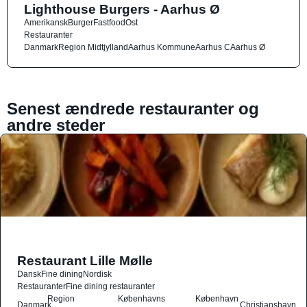
Lighthouse Burgers - Aarhus Ø
Amerikansk
Burger
Fastfood
Ost
Restauranter
Danmark
Region Midtjylland
Aarhus Kommune
Aarhus C
Aarhus Ø
Senest ændrede restauranter og
andre steder
Restaurant Lille Mølle
Dansk
Fine dining
Nordisk
Restauranter
Fine dining restauranter
Region
Københavns
København
Danmark
Christianshavn