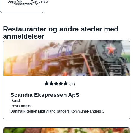
Danmark
Søndersø
Syddanmark
Kommune
Restauranter og andre steder med
anmeldelser
(1)
Scandia Ekspressen ApS
Dansk
Restauranter
Danmark
Region Midtjylland
Randers Kommune
Randers C