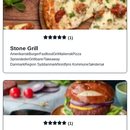
(1)
Stone Grill
Amerikansk
Burger
Fastfood
Grill
Italiensk
Pizza
Spisesteder
Grillbarer
Takeaway
Danmark
Region Syddanmark
Nordfyns Kommune
Søndersø
(1)