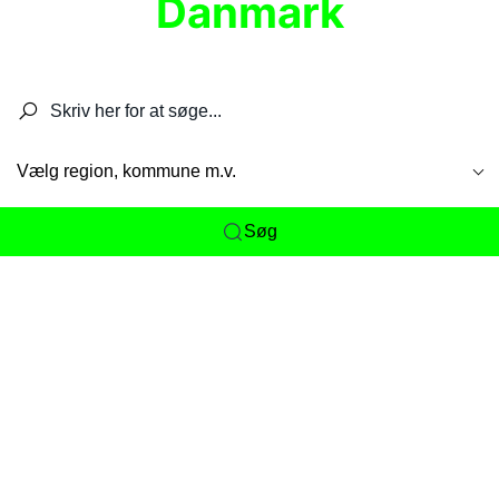
Danmark
Søg efter restauranter, spisesteder, caféer,
barer, pubber, hoteller og aktiviteter.
Vælg region, kommune m.v.
Søg
Her får du det komplette overblik
over
Danmarks mange spisesteder, caféer og
restauranter samlet ét sted. Vi gør det nemt for
dig at opdage alt fra skjulte lokale favoritter til
eksklusive gourmetoplevelser på tværs af alle
landets byer og regioner.
Søgningen er gjort enkel, så du hurtigt kan filtrere
efter madtype, lokation eller specifikke ønsker til