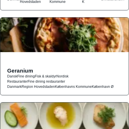
Hovedstaden
Kommune
K
Geranium
Dansk
Fine dining
Fisk & skaldyr
Nordisk
Restauranter
Fine dining restauranter
Danmark
Region Hovedstaden
Københavns Kommune
København Ø