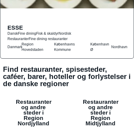
ESSE
Dansk
Fine dining
Fisk & skaldyr
Nordisk
Restauranter
Fine dining restauranter
Region
Københavns
København
Danmark
Nordhavn
Hovedstaden
Kommune
Ø
Find restauranter, spisesteder,
caféer, barer, hoteller og forlystelser i
de danske regioner
Restauranter
Restauranter
og andre
og andre
steder i
steder i
Region
Region
Nordjylland
Midtjylland