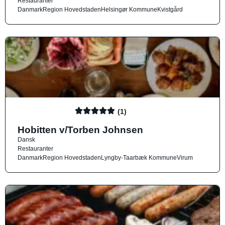
Restauranter
Danmark
Region Hovedstaden
Helsingør Kommune
Kvistgård
(1)
Hobitten v/Torben Johnsen
Dansk
Restauranter
Danmark
Region Hovedstaden
Lyngby-Taarbæk Kommune
Virum