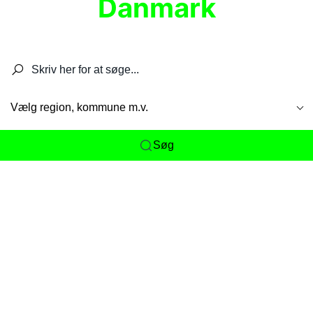
Danmark
Søg efter restauranter, spisesteder, caféer,
barer, pubber, hoteller og aktiviteter.
Vælg region, kommune m.v.
Søg
Her får du det komplette overblik
over
Danmarks mange spisesteder, caféer og
restauranter samlet ét sted. Vi gør det nemt for
dig at opdage alt fra skjulte lokale favoritter til
eksklusive gourmetoplevelser på tværs af alle
landets byer og regioner.
Søgningen er gjort enkel, så du hurtigt kan filtrere
efter madtype, lokation eller specifikke ønsker til