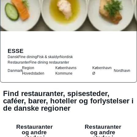
ESSE
Dansk
Fine dining
Fisk & skaldyr
Nordisk
Restauranter
Fine dining restauranter
Region
Københavns
København
Danmark
Nordhavn
Hovedstaden
Kommune
Ø
Find restauranter, spisesteder,
caféer, barer, hoteller og forlystelser i
de danske regioner
Restauranter
Restauranter
og andre
og andre