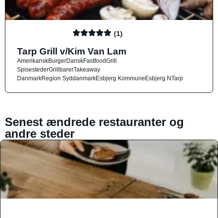
(1)
Tarp Grill v/Kim Van Lam
Amerikansk
Burger
Dansk
Fastfood
Grill
Spisesteder
Grillbarer
Takeaway
Danmark
Region Syddanmark
Esbjerg Kommune
Esbjerg N
Tarp
Senest ændrede restauranter og
andre steder