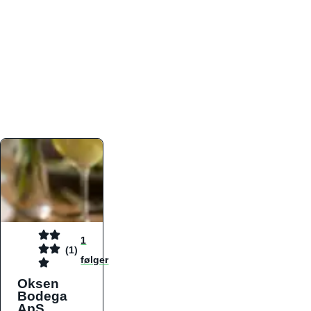
atmosfæren. Platformen er faktabaseret,
overskuelig og altid opdateret med de nyeste
informationer, hvilket gør den til det ideelle værktøj
for både lokale madelskere og turister på farten.
Find præcis den madtype og den stemning, der
passer til din næste middag, uanset hvor i landet
du befinder dig.
1
(1)
følger
Oksen
Bodega
ApS