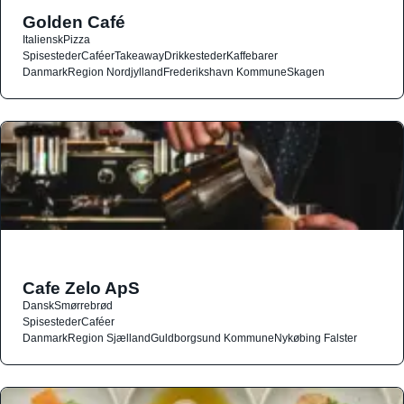
Golden Café
Italiensk
Pizza
Spisesteder
Caféer
Takeaway
Drikkesteder
Kaffebarer
Danmark
Region Nordjylland
Frederikshavn Kommune
Skagen
Cafe Zelo ApS
Dansk
Smørrebrød
Spisesteder
Caféer
Danmark
Region Sjælland
Guldborgsund Kommune
Nykøbing Falster