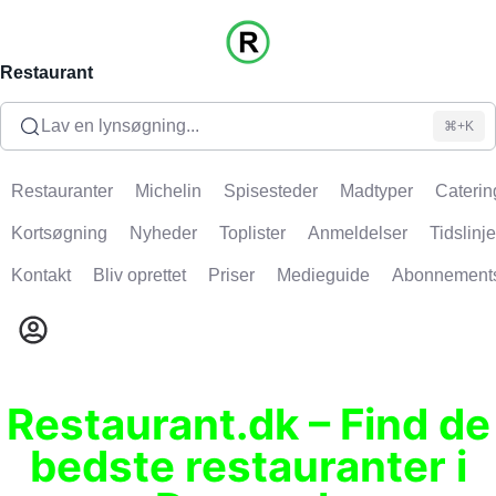
Restaurant
Lav en lynsøgning...
⌘+K
Restauranter
Michelin
Spisesteder
Madtyper
Caterin
Kortsøgning
Nyheder
Toplister
Anmeldelser
Tidslinje
Kontakt
Bliv oprettet
Priser
Medieguide
Abonnement
Restaurant.dk – Find de
bedste restauranter i