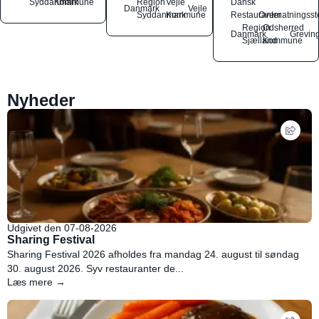
Syddanmark
Kommune
Region
Vejle
Dansk
Danmark
Vejle
Syddanmark
Kommune
Restauranter
Overnatningsst
Region
Odsherred
Danmark
Grevin
Sjælland
Kommune
Nyheder
Udgivet den 07-08-2026
Sharing Festival
Sharing Festival 2026 afholdes fra mandag 24. august til søndag
30. august 2026. Syv restauranter de...
Læs mere →