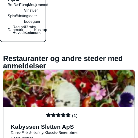
Brunch
Dansk
Europæisk
Morgenmad
Vinstuer
Spisesteder
Drikkesteder
og
bodegaer
Region
Tårnby
Danmark
Kastrup
Hovedstaden
Kommune
Restauranter og andre steder med
anmeldelser
(1)
Kabyssen Sletten ApS
Dansk
Fisk & skaldyr
Klassisk
Smørrebrød