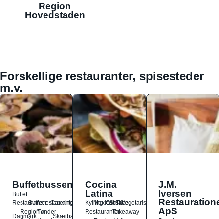
Region
Hovedstaden
Forskellige restauranter, spisesteder
m.v.
Buffetbussen
Cocina
J.M.
Latina
Iversen
Buffet
Restauration
Restauranter
Buffetrestauranter
Catering
Kylling
Mexicansk
Ost
Salat
Taco
Vegetarisk
ApS
Region
Tønder
Restauranter
Takeaway
Danmark
Skærbæk