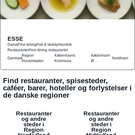
ESSE
Dansk
Fine dining
Fisk & skaldyr
Nordisk
Restauranter
Fine dining restauranter
Region
Københavns
København
Danmark
Nordhavn
Hovedstaden
Kommune
Ø
Find restauranter, spisesteder,
caféer, barer, hoteller og forlystelser i
de danske regioner
Restauranter
Restauranter
og andre
og andre
steder i
steder i
Region
Region