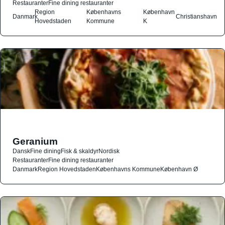
Restauranter
Fine dining restauranter
Region
Københavns
København
Danmark
Christianshavn
Hovedstaden
Kommune
K
Geranium
Dansk
Fine dining
Fisk & skaldyr
Nordisk
Restauranter
Fine dining restauranter
Danmark
Region Hovedstaden
Københavns Kommune
København Ø