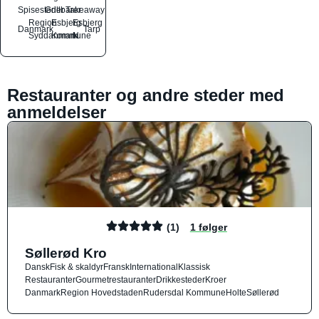
Spisesteder
Grillbarer
Takeaway
Region
Esbjerg
Esbjerg
Danmark
Tarp
Syddanmark
Kommune
N
Restauranter og andre steder med
anmeldelser
(1)
1 følger
Søllerød Kro
Dansk
Fisk & skaldyr
Fransk
International
Klassisk
Restauranter
Gourmetrestauranter
Drikkesteder
Kroer
Danmark
Region Hovedstaden
Rudersdal Kommune
Holte
Søllerød