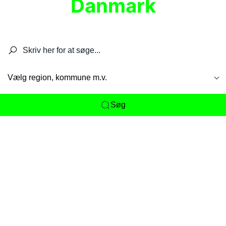
Danmark
Søg efter restauranter, spisesteder, caféer,
barer, pubber, hoteller og aktiviteter.
Vælg region, kommune m.v.
Søg
Her får du det komplette overblik
over
Danmarks mange spisesteder, caféer og
restauranter samlet ét sted. Vi gør det nemt for
dig at opdage alt fra skjulte lokale favoritter til
eksklusive gourmetoplevelser på tværs af alle
landets byer og regioner.
Søgningen er gjort enkel, så du hurtigt kan filtrere
efter madtype, lokation eller specifikke ønsker til