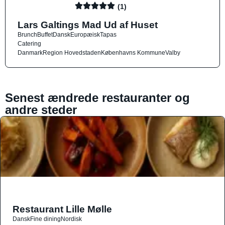
(1)
Lars Galtings Mad Ud af Huset
Brunch
Buffet
Dansk
Europæisk
Tapas
Catering
Danmark
Region Hovedstaden
Københavns Kommune
Valby
Senest ændrede restauranter og
andre steder
Restaurant Lille Mølle
Dansk
Fine dining
Nordisk