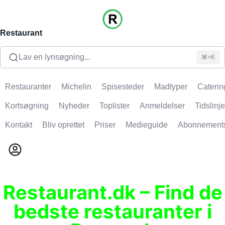
Restaurant
Lav en lynsøgning...
⌘+K
Restauranter
Michelin
Spisesteder
Madtyper
Caterin
Kortsøgning
Nyheder
Toplister
Anmeldelser
Tidslinje
Kontakt
Bliv oprettet
Priser
Medieguide
Abonnement
Restaurant.dk – Find de
bedste restauranter i