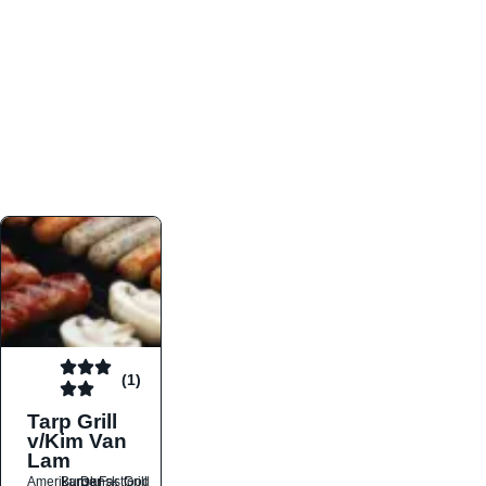
atmosfæren. Platformen er faktabaseret,
overskuelig og altid opdateret med de nyeste
informationer, hvilket gør den til det ideelle værktøj
for både lokale madelskere og turister på farten.
Find præcis den madtype og den stemning, der
passer til din næste middag, uanset hvor i landet
du befinder dig.
(1)
Tarp Grill
v/Kim Van
Lam
Amerikansk
Burger
Dansk
Fastfood
Grill