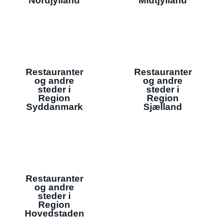
Nordjylland
Midtjylland
Restauranter
Restauranter
og andre
og andre
steder i
steder i
Region
Region
Syddanmark
Sjælland
Restauranter
og andre
steder i
Region
Hovedstaden