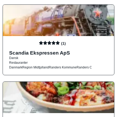
(1)
Scandia Ekspressen ApS
Dansk
Restauranter
Danmark
Region Midtjylland
Randers Kommune
Randers C