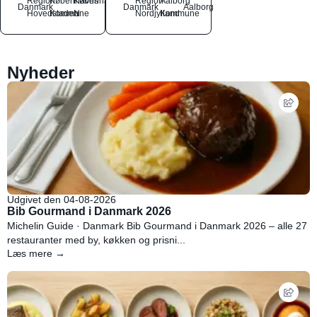
Region
Københavns
København
Region
Aalborg
Danmark
Danmark
Aalborg
Hovedstaden
Kommune
N
Nordjylland
Kommune
Nyheder
Udgivet den 04-08-2026
Bib Gourmand i Danmark 2026
Michelin Guide · Danmark Bib Gourmand i Danmark 2026 – alle 27
restauranter med by, køkken og prisni...
Læs mere →