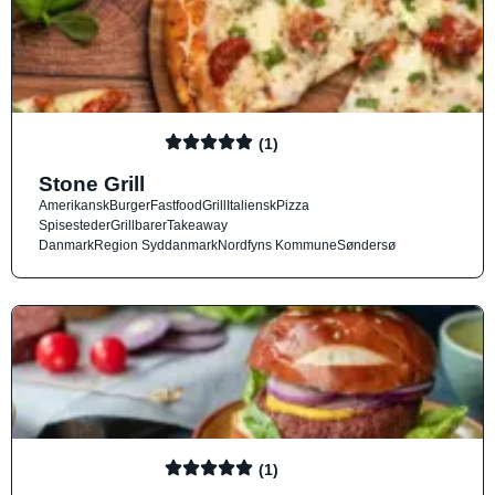
(1)
Stone Grill
Amerikansk
Burger
Fastfood
Grill
Italiensk
Pizza
Spisesteder
Grillbarer
Takeaway
Danmark
Region Syddanmark
Nordfyns Kommune
Søndersø
(1)