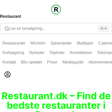
Restaurant
Lav en lynsøgning...
⌘+K
Restauranter
Michelin
Spisesteder
Madtyper
Caterin
Kortsøgning
Nyheder
Toplister
Anmeldelser
Tidslinje
Kontakt
Bliv oprettet
Priser
Medieguide
Abonnement
Restaurant.dk – Find de
bedste restauranter i