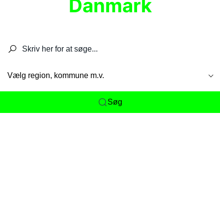
Danmark
Søg efter restauranter, spisesteder, caféer,
barer, pubber, hoteller og aktiviteter.
Vælg region, kommune m.v.
Søg
Her får du det komplette overblik
over
Danmarks mange spisesteder, caféer og
restauranter samlet ét sted. Vi gør det nemt for
dig at opdage alt fra skjulte lokale favoritter til
eksklusive gourmetoplevelser på tværs af alle
landets byer og regioner.
Søgningen er gjort enkel, så du hurtigt kan filtrere
efter madtype, lokation eller specifikke ønsker til