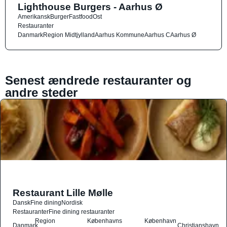
Lighthouse Burgers - Aarhus Ø
Amerikansk
Burger
Fastfood
Ost
Restauranter
Danmark
Region Midtjylland
Aarhus Kommune
Aarhus C
Aarhus Ø
Senest ændrede restauranter og
andre steder
Restaurant Lille Mølle
Dansk
Fine dining
Nordisk
Restauranter
Fine dining restauranter
Region
Københavns
København
Danmark
Christianshavn