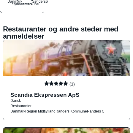
Danmark
Søndersø
Syddanmark
Kommune
Restauranter og andre steder med
anmeldelser
(1)
Scandia Ekspressen ApS
Dansk
Restauranter
Danmark
Region Midtjylland
Randers Kommune
Randers C