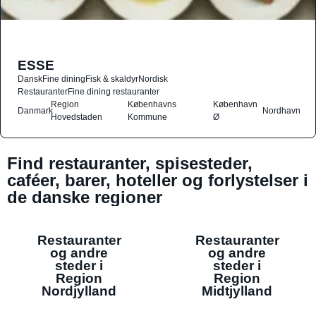
ESSE
Dansk
Fine dining
Fisk & skaldyr
Nordisk
Restauranter
Fine dining restauranter
Region
Københavns
København
Danmark
Nordhavn
Hovedstaden
Kommune
Ø
Find restauranter, spisesteder,
caféer, barer, hoteller og forlystelser i
de danske regioner
Restauranter
Restauranter
og andre
og andre
steder i
steder i
Region
Region
Nordjylland
Midtjylland