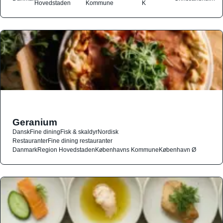
Hovedstaden
Kommune
K
Geranium
Dansk
Fine dining
Fisk & skaldyr
Nordisk
Restauranter
Fine dining restauranter
Danmark
Region Hovedstaden
Københavns Kommune
København Ø