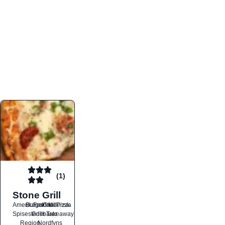
atmosfæren. Platformen er faktabaseret,
overskuelig og altid opdateret med de nyeste
informationer, hvilket gør den til det ideelle værktøj
for både lokale madelskere og turister på farten.
Find præcis den madtype og den stemning, der
passer til din næste middag, uanset hvor i landet
du befinder dig.
(1)
Stone Grill
Amerikansk
Burger
Fastfood
Grill
Italiensk
Pizza
Spisesteder
Grillbarer
Takeaway
Region
Nordfyns