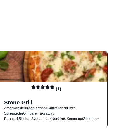
(1)
Stone Grill
Amerikansk
Burger
Fastfood
Grill
Italiensk
Pizza
Spisesteder
Grillbarer
Takeaway
Danmark
Region Syddanmark
Nordfyns Kommune
Søndersø