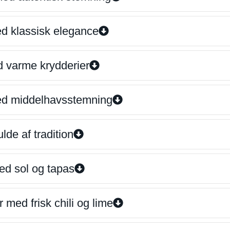
ed klassisk elegance
d varme krydderier
ed middelhavsstemning
lde af tradition
ed sol og tapas
 med frisk chili og lime