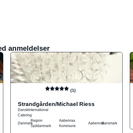
ed anmeldelser
(1)
Strandgården/Michael Riess
Dansk
International
Catering
Region
Aabenraa
Danmark
Aabenraa
Barsmark
Syddanmark
Kommune