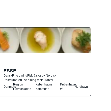
ESSE
Dansk
Fine dining
Fisk & skaldyr
Nordisk
Restauranter
Fine dining restauranter
Region
Københavns
København
Danmark
Nordhavn
Hovedstaden
Kommune
Ø