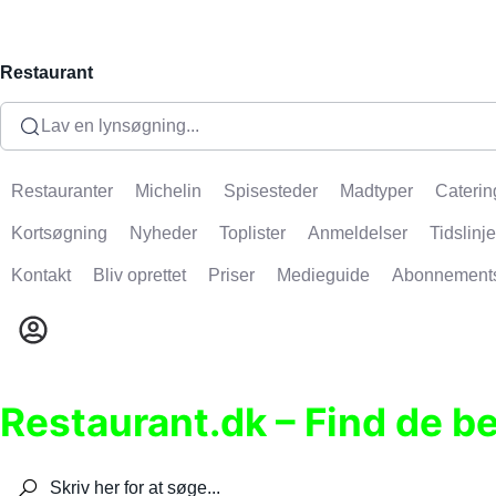
Restaurant
Lav en lynsøgning...
Restauranter
Michelin
Spisesteder
Madtyper
Caterin
Kortsøgning
Nyheder
Toplister
Anmeldelser
Tidslinje
Kontakt
Bliv oprettet
Priser
Medieguide
Abonnement
Restaurant.dk – Find de b
Søg efter restauranter, spisesteder, caféer, bare