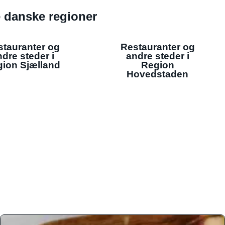
de danske regioner
stauranter og
Restauranter og
dre steder i
andre steder i
ion Sjælland
Region
Hovedstaden