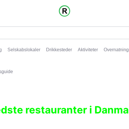
g
Selskabslokaler
Drikkesteder
Aktiviteter
Overnatning
sguide
edste restauranter i Danma
r, pubber, hoteller og aktiviteter.