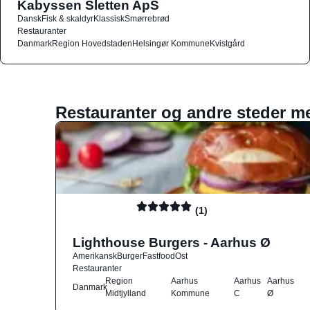
Kabyssen Sletten ApS
Dansk
Fisk & skaldyr
Klassisk
Smørrebrød
Restauranter
Danmark
Region Hovedstaden
Helsingør Kommune
Kvistgård
Restauranter og andre steder m
(1)
Lighthouse Burgers - Aarhus Ø
Amerikansk
Burger
Fastfood
Ost
Restauranter
Region
Aarhus
Aarhus
Aarhus
Danmark
Midtjylland
Kommune
C
Ø