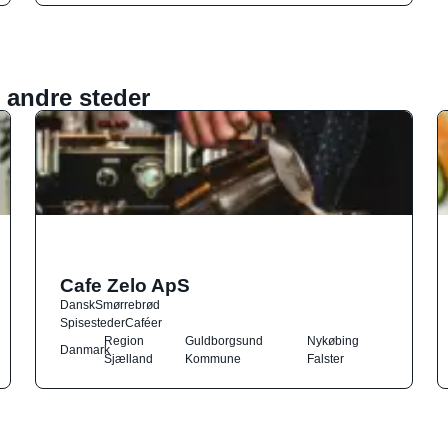
 andre steder
Cafe Zelo ApS
Dansk
Smørrebrød
Spisesteder
Caféer
Region
Guldborgsund
Nykøbing
Danmark
Sjælland
Kommune
Falster