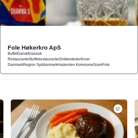
Fole Høkerkro ApS
Buffet
Dansk
Klassisk
Restauranter
Buffetrestauranter
Drikkesteder
Kroer
Danmark
Region Syddanmark
Haderslev Kommune
Gram
Fole