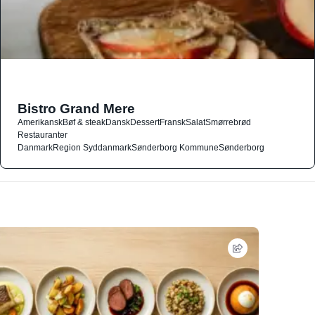
Bistro Grand Mere
Amerikansk
Bøf & steak
Dansk
Dessert
Fransk
Salat
Smørrebrød
Restauranter
Danmark
Region Syddanmark
Sønderborg Kommune
Sønderborg