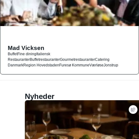
Mad Vicksen
Buffet
Fine dining
Italiensk
Restauranter
Buffetrestauranter
Gourmetrestauranter
Catering
Danmark
Region Hovedstaden
Furesø Kommune
Værløse
Jonstrup
Nyheder