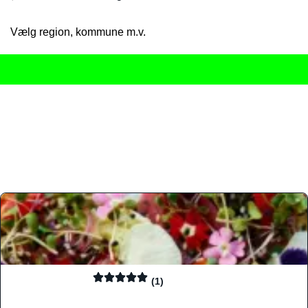
Vælg region, kommune m.v.
Her får du det komplette overblik
over Danmarks mange spisested
gourmetoplevelser på tværs af alle landets byer og regioner.
Søgningen er gjort enkel, så du hurtigt kan filtrere efter madtyp
informationer, hvilket gør den til det ideelle værktøj for både lo
Find præcis den madtype og den stemning, der passer til din næ
(1)