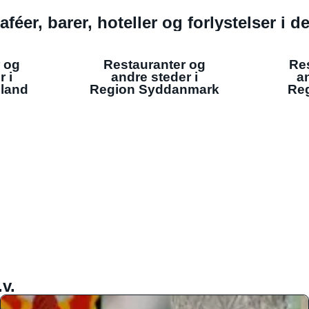
aféer, barer, hoteller og forlystelser i 
 og
Restauranter og
Re
r i
andre steder i
an
lland
Region Syddanmark
Reg
v.