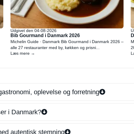
Udgivet den 04-08-2026
U
Bib Gourmand i Danmark 2026
D
Michelin Guide · Danmark Bib Gourmand i Danmark 2026 –
M
alle 27 restauranter med by, køkken og prisni...
2
Læs mere →
L
gastronomi, oplevelse og forretning
iser i Danmark?
 med autentisk stemning