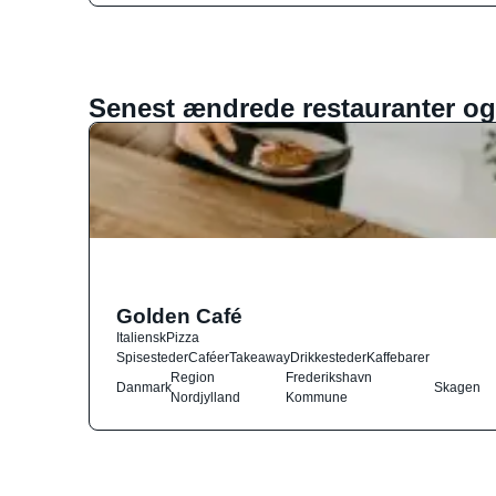
Senest ændrede restauranter og
Golden Café
Italiensk
Pizza
Spisesteder
Caféer
Takeaway
Drikkesteder
Kaffebarer
Region
Frederikshavn
Danmark
Skagen
Nordjylland
Kommune