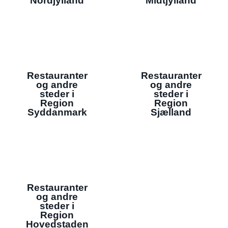
Nordjylland
Midtjylland
Restauranter
Restauranter
og andre
og andre
steder i
steder i
Region
Region
Syddanmark
Sjælland
Restauranter
og andre
steder i
Region
Hovedstaden