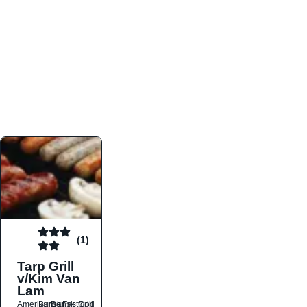
atmosfæren. Platformen er faktabaseret,
overskuelig og altid opdateret med de nyeste
informationer, hvilket gør den til det ideelle værktøj
for både lokale madelskere og turister på farten.
Find præcis den madtype og den stemning, der
passer til din næste middag, uanset hvor i landet
du befinder dig.
(1)
Tarp Grill
v/Kim Van
Lam
Amerikansk
Burger
Dansk
Fastfood
Grill