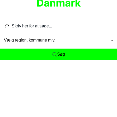
Danmark
Søg efter restauranter, spisesteder, caféer,
barer, pubber, hoteller og aktiviteter.
Vælg region, kommune m.v.
Søg
Her får du det komplette overblik
over
Danmarks mange spisesteder, caféer og
restauranter samlet ét sted. Vi gør det nemt for
dig at opdage alt fra skjulte lokale favoritter til
eksklusive gourmetoplevelser på tværs af alle
landets byer og regioner.
Søgningen er gjort enkel, så du hurtigt kan filtrere
efter madtype, lokation eller specifikke ønsker til