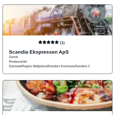
(1)
Scandia Ekspressen ApS
Dansk
Restauranter
Danmark
Region Midtjylland
Randers Kommune
Randers C