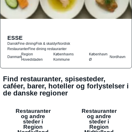
ESSE
Dansk
Fine dining
Fisk & skaldyr
Nordisk
Restauranter
Fine dining restauranter
Region
Københavns
København
Danmark
Nordhavn
Hovedstaden
Kommune
Ø
Find restauranter, spisesteder,
caféer, barer, hoteller og forlystelser i
de danske regioner
Restauranter
Restauranter
og andre
og andre
steder i
steder i
Region
Region