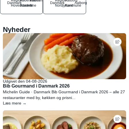
Region
Københavns
København
Region
Aalborg
Danmark
Danmark
Aalborg
Hovedstaden
Kommune
N
Nordjylland
Kommune
Nyheder
Udgivet den 04-08-2026
Bib Gourmand i Danmark 2026
Michelin Guide · Danmark Bib Gourmand i Danmark 2026 – alle 27
restauranter med by, køkken og prisni...
Læs mere →