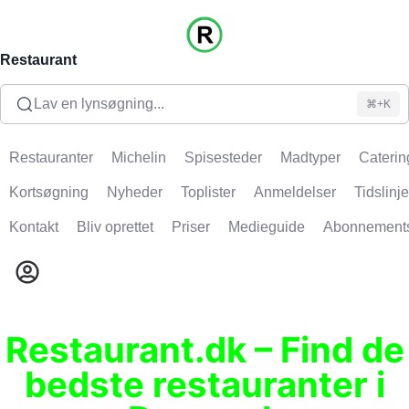
Restaurant
Lav en lynsøgning...
⌘+K
Restauranter
Michelin
Spisesteder
Madtyper
Caterin
Kortsøgning
Nyheder
Toplister
Anmeldelser
Tidslinje
Kontakt
Bliv oprettet
Priser
Medieguide
Abonnement
Restaurant.dk – Find de
bedste restauranter i