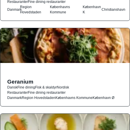
Restauranter
Fine dining restauranter
Region
Københavns
København
Danmark
Christianshavn
Hovedstaden
Kommune
K
Geranium
Dansk
Fine dining
Fisk & skaldyr
Nordisk
Restauranter
Fine dining restauranter
Danmark
Region Hovedstaden
Københavns Kommune
København Ø