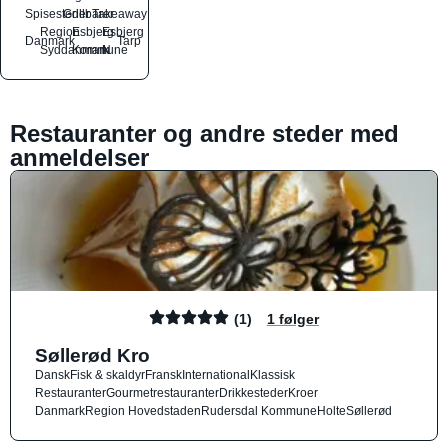
Spisesteder
Grillbarer
Takeaway
Region
Esbjerg
Esbjerg
Danmark
Tarp
Syddanmark
Kommune
N
Restauranter og andre steder med
anmeldelser
(1)
1 følger
Søllerød Kro
Dansk
Fisk & skaldyr
Fransk
International
Klassisk
Restauranter
Gourmetrestauranter
Drikkesteder
Kroer
Danmark
Region Hovedstaden
Rudersdal Kommune
Holte
Søllerød