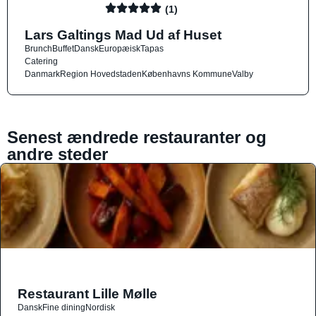
(1)
Lars Galtings Mad Ud af Huset
Brunch
Buffet
Dansk
Europæisk
Tapas
Catering
Danmark
Region Hovedstaden
Københavns Kommune
Valby
Senest ændrede restauranter og
andre steder
Restaurant Lille Mølle
Dansk
Fine dining
Nordisk