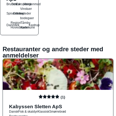
Brunch
Dansk
Europæisk
Morgenmad
Vinstuer
Spisesteder
Drikkesteder
og
bodegaer
Region
Tårnby
Danmark
Kastrup
Hovedstaden
Kommune
Restauranter og andre steder med
anmeldelser
(1)
Kabyssen Sletten ApS
Dansk
Fisk & skaldyr
Klassisk
Smørrebrød