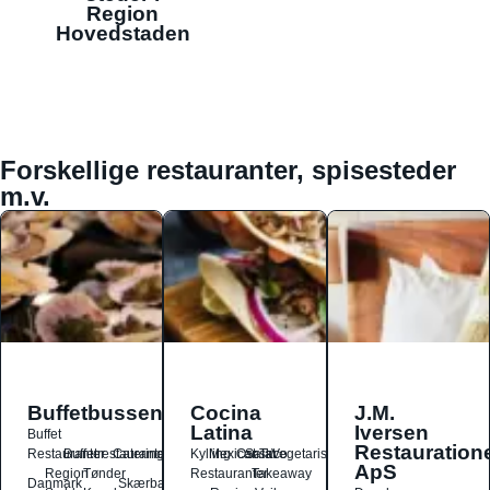
Region
Hovedstaden
Forskellige restauranter, spisesteder
m.v.
Buffetbussen
Cocina
J.M.
Latina
Iversen
Buffet
Restauration
Restauranter
Buffetrestauranter
Catering
Kylling
Mexicansk
Ost
Salat
Taco
Vegetarisk
ApS
Region
Tønder
Restauranter
Takeaway
Danmark
Skærbæk