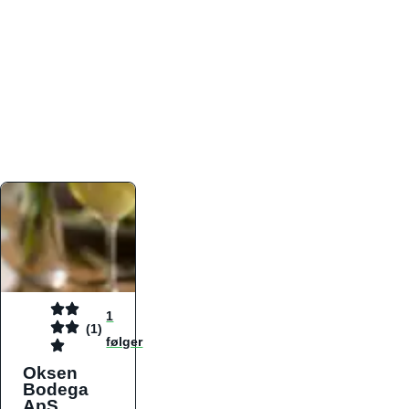
atmosfæren. Platformen er faktabaseret,
overskuelig og altid opdateret med de nyeste
informationer, hvilket gør den til det ideelle værktøj
for både lokale madelskere og turister på farten.
Find præcis den madtype og den stemning, der
passer til din næste middag, uanset hvor i landet
du befinder dig.
1
(1)
følger
Oksen
Bodega
ApS