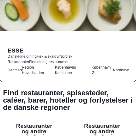
ESSE
Dansk
Fine dining
Fisk & skaldyr
Nordisk
Restauranter
Fine dining restauranter
Region
Københavns
København
Danmark
Nordhavn
Hovedstaden
Kommune
Ø
Find restauranter, spisesteder,
caféer, barer, hoteller og forlystelser i
de danske regioner
Restauranter
Restauranter
og andre
og andre