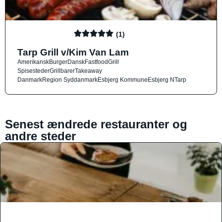
(1)
Tarp Grill v/Kim Van Lam
Amerikansk
Burger
Dansk
Fastfood
Grill
Spisesteder
Grillbarer
Takeaway
Danmark
Region Syddanmark
Esbjerg Kommune
Esbjerg N
Tarp
Senest ændrede restauranter og
andre steder