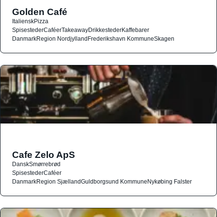
Golden Café
Italiensk
Pizza
Spisesteder
Caféer
Takeaway
Drikkesteder
Kaffebarer
Danmark
Region Nordjylland
Frederikshavn Kommune
Skagen
Cafe Zelo ApS
Dansk
Smørrebrød
Spisesteder
Caféer
Danmark
Region Sjælland
Guldborgsund Kommune
Nykøbing Falster