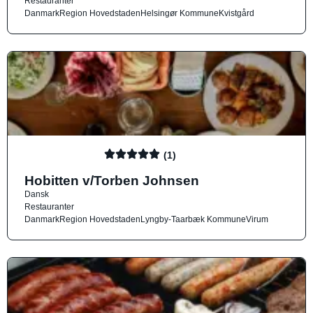
Restauranter
Danmark
Region Hovedstaden
Helsingør Kommune
Kvistgård
(1)
Hobitten v/Torben Johnsen
Dansk
Restauranter
Danmark
Region Hovedstaden
Lyngby-Taarbæk Kommune
Virum