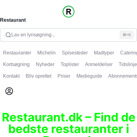
Restaurant
Lav en lynsøgning...
⌘+K
Restauranter
Michelin
Spisesteder
Madtyper
Caterin
Kortsøgning
Nyheder
Toplister
Anmeldelser
Tidslinje
Kontakt
Bliv oprettet
Priser
Medieguide
Abonnement
Restaurant.dk – Find de
bedste restauranter i