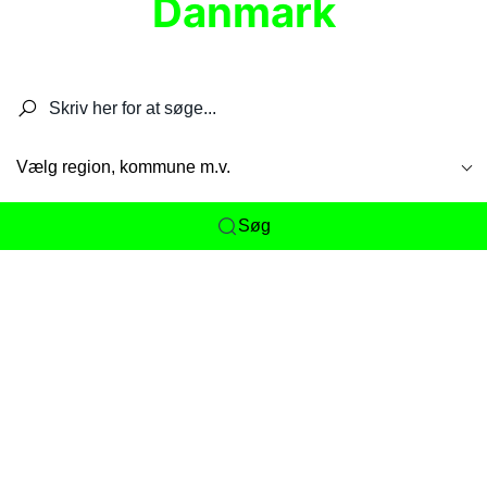
Danmark
Søg efter restauranter, spisesteder, caféer,
barer, pubber, hoteller og aktiviteter.
Vælg region, kommune m.v.
Søg
Her får du det komplette overblik
over
Danmarks mange spisesteder, caféer og
restauranter samlet ét sted. Vi gør det nemt for
dig at opdage alt fra skjulte lokale favoritter til
eksklusive gourmetoplevelser på tværs af alle
landets byer og regioner.
Søgningen er gjort enkel, så du hurtigt kan filtrere
efter madtype, lokation eller specifikke ønsker til