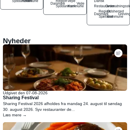
Syddanmark
Kommune
Region
Vejle
Dansk
Danmark
Vejle
Syddanmark
Kommune
Restauranter
Overnatningsst
Region
Odsherred
Danmark
Grevin
Sjælland
Kommune
Nyheder
Udgivet den 07-08-2026
Sharing Festival
Sharing Festival 2026 afholdes fra mandag 24. august til søndag
30. august 2026. Syv restauranter de...
Læs mere →