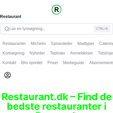
Restaurant
Lav en lynsøgning...
CTRL+K
Restauranter
Michelin
Spisesteder
Madtyper
Caterin
Kortsøgning
Nyheder
Toplister
Anmeldelser
Tidslinje
Kontakt
Bliv oprettet
Priser
Medieguide
Abonnement
Restaurant.dk – Find de
bedste restauranter i