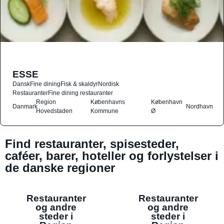
ESSE
Dansk
Fine dining
Fisk & skaldyr
Nordisk
Restauranter
Fine dining restauranter
Region
Københavns
København
Danmark
Nordhavn
Hovedstaden
Kommune
Ø
Find restauranter, spisesteder,
caféer, barer, hoteller og forlystelser i
de danske regioner
Restauranter
Restauranter
og andre
og andre
steder i
steder i