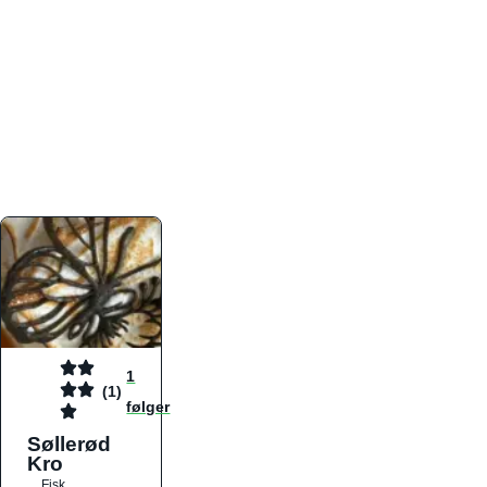
atmosfæren. Platformen er faktabaseret,
overskuelig og altid opdateret med de nyeste
informationer, hvilket gør den til det ideelle værktøj
for både lokale madelskere og turister på farten.
Find præcis den madtype og den stemning, der
passer til din næste middag, uanset hvor i landet
du befinder dig.
1
(1)
følger
Søllerød
Kro
Fisk