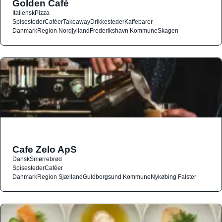
Golden Café
Italiensk
Pizza
Spisesteder
Caféer
Takeaway
Drikkesteder
Kaffebarer
Danmark
Region Nordjylland
Frederikshavn Kommune
Skagen
Cafe Zelo ApS
Dansk
Smørrebrød
Spisesteder
Caféer
Danmark
Region Sjælland
Guldborgsund Kommune
Nykøbing Falster