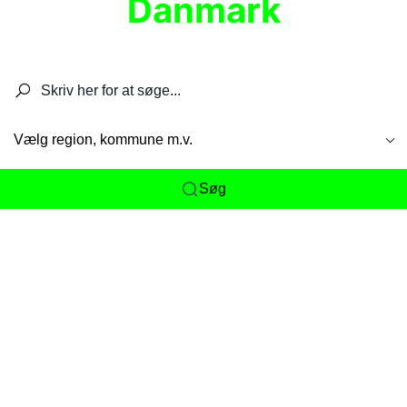
Danmark
Søg efter restauranter, spisesteder, caféer,
barer, pubber, hoteller og aktiviteter.
Vælg region, kommune m.v.
Søg
Her får du det komplette overblik
over
Danmarks mange spisesteder, caféer og
restauranter samlet ét sted. Vi gør det nemt for
dig at opdage alt fra skjulte lokale favoritter til
eksklusive gourmetoplevelser på tværs af alle
landets byer og regioner.
Søgningen er gjort enkel, så du hurtigt kan filtrere
efter madtype, lokation eller specifikke ønsker til