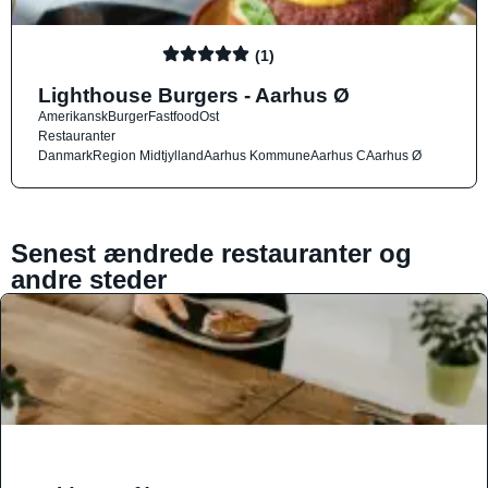
(1)
Lighthouse Burgers - Aarhus Ø
Amerikansk
Burger
Fastfood
Ost
Restauranter
Danmark
Region Midtjylland
Aarhus Kommune
Aarhus C
Aarhus Ø
Senest ændrede restauranter og
andre steder