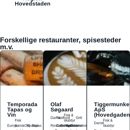
Hovedstaden
Forskellige restauranter, spisesteder
m.v.
Temporada
Olaf
Tiggermunke
Tapas og
Søgaard
ApS
Vin
(Hovedgaden
Fisk &
Dansk
Fastfood
Grill
Fisk
skaldyr
Fisk &
Dansk
Europæisk
&
Ost
Spansk
Tapas
Restauranter
Catering
Drikkesteder
Kaffebarer
Overnatningssteder
skaldyr