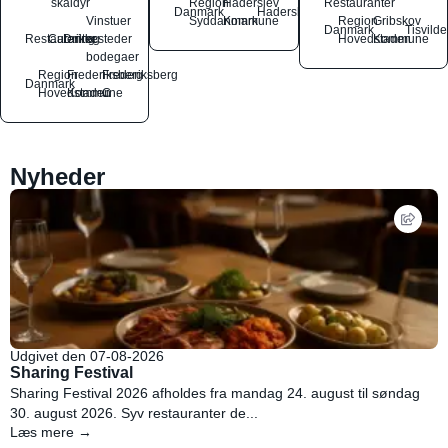
skaldyr
Region
Haderslev
Restauranter
Danmark
Haderslev
Vinstuer
Syddanmark
Kommune
Region
Gribskov
Danmark
Tisvilde
Restauranter
Catering
Drikkesteder
og
Hovedstaden
Kommune
bodegaer
Region
Frederiksberg
Frederiksberg
Danmark
Hovedstaden
Kommune
C
Nyheder
Udgivet den 07-08-2026
Sharing Festival
Sharing Festival 2026 afholdes fra mandag 24. august til søndag
30. august 2026. Syv restauranter de...
Læs mere →