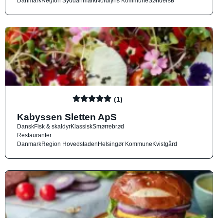
Danmark
Region Syddanmark
Nordfyns Kommune
Søndersø
(1)
Kabyssen Sletten ApS
Dansk
Fisk & skaldyr
Klassisk
Smørrebrød
Restauranter
Danmark
Region Hovedstaden
Helsingør Kommune
Kvistgård