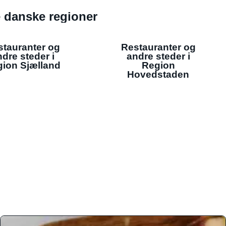
de danske regioner
stauranter og
Restauranter og
dre steder i
andre steder i
ion Sjælland
Region
Hovedstaden