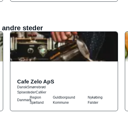
 andre steder
Cafe Zelo ApS
Dansk
Smørrebrød
Spisesteder
Caféer
Region
Guldborgsund
Nykøbing
Danmark
Sjælland
Kommune
Falster