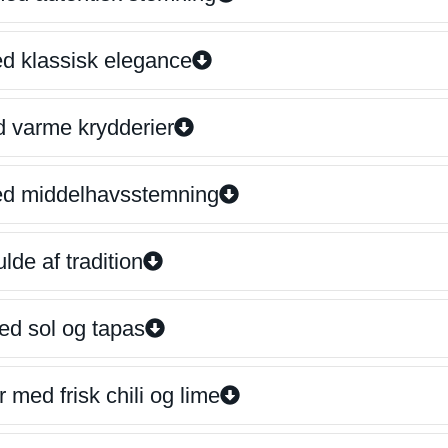
ed klassisk elegance
d varme krydderier
ed middelhavsstemning
lde af tradition
ed sol og tapas
 med frisk chili og lime