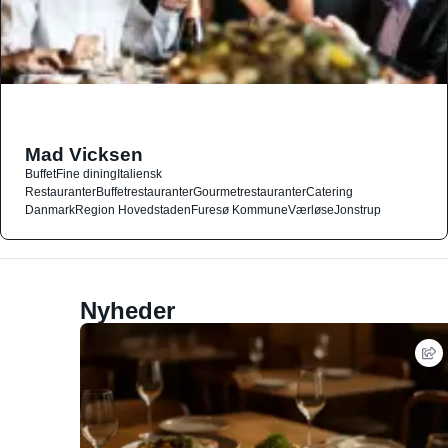
Mad Vicksen
Buffet
Fine dining
Italiensk
Restauranter
Buffetrestauranter
Gourmetrestauranter
Catering
Danmark
Region Hovedstaden
Furesø Kommune
Værløse
Jonstrup
Nyheder