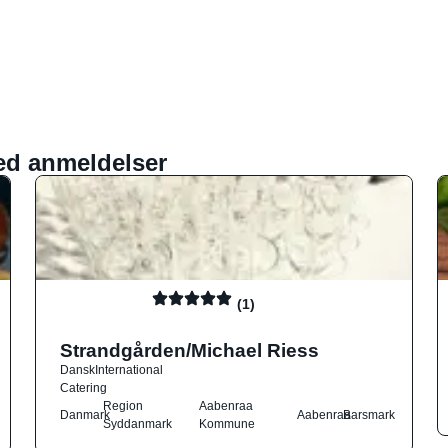
ed anmeldelser
(1)
Strandgården/Michael Riess
Dansk
International
Catering
Region
Aabenraa
Danmark
Aabenraa
Barsmark
Syddanmark
Kommune