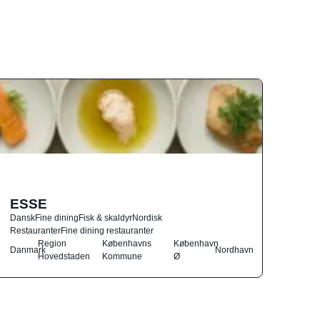
ESSE
Dansk
Fine dining
Fisk & skaldyr
Nordisk
Restauranter
Fine dining restauranter
Region
Københavns
København
Danmark
Nordhavn
Hovedstaden
Kommune
Ø