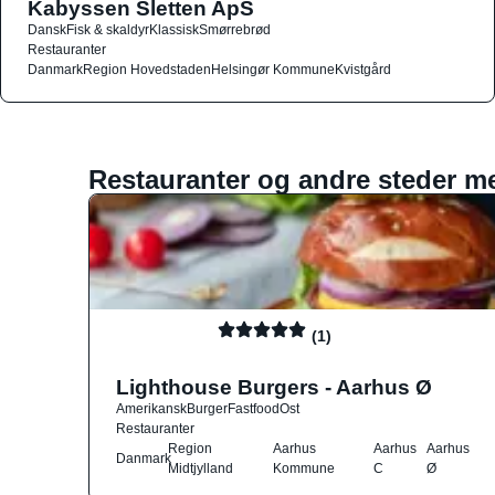
Kabyssen Sletten ApS
Dansk
Fisk & skaldyr
Klassisk
Smørrebrød
Restauranter
Danmark
Region Hovedstaden
Helsingør Kommune
Kvistgård
Restauranter og andre steder m
(1)
Lighthouse Burgers - Aarhus Ø
Amerikansk
Burger
Fastfood
Ost
Restauranter
Region
Aarhus
Aarhus
Aarhus
Danmark
Midtjylland
Kommune
C
Ø