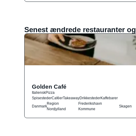
Senest ændrede restauranter og
Golden Café
Italiensk
Pizza
Spisesteder
Caféer
Takeaway
Drikkesteder
Kaffebarer
Region
Frederikshavn
Danmark
Skagen
Nordjylland
Kommune