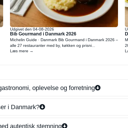
Udgivet den 04-08-2026
U
Bib Gourmand i Danmark 2026
D
Michelin Guide · Danmark Bib Gourmand i Danmark 2026 –
M
alle 27 restauranter med by, køkken og prisni...
2
Læs mere →
L
gastronomi, oplevelse og forretning
iser i Danmark?
 med autentisk stemning