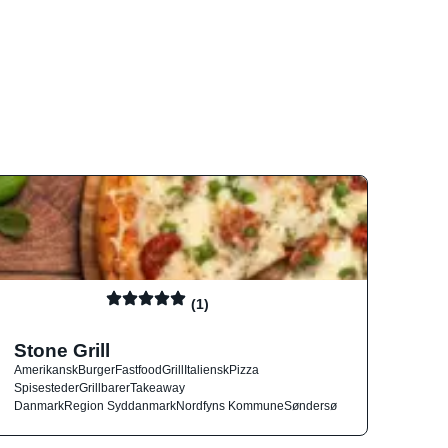
(1)
Stone Grill
Amerikansk
Burger
Fastfood
Grill
Italiensk
Pizza
Spisesteder
Grillbarer
Takeaway
Danmark
Region Syddanmark
Nordfyns Kommune
Søndersø