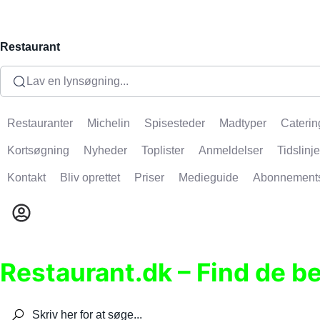
Restaurant
Lav en lynsøgning...
Restauranter
Michelin
Spisesteder
Madtyper
Caterin
Kortsøgning
Nyheder
Toplister
Anmeldelser
Tidslinje
Kontakt
Bliv oprettet
Priser
Medieguide
Abonnement
Restaurant.dk – Find de b
Søg efter restauranter, spisesteder, caféer, bare