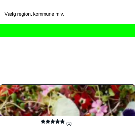
Vælg region, kommune m.v.
Her får du det komplette overblik
over Danmarks mange spisested
gourmetoplevelser på tværs af alle landets byer og regioner.
Søgningen er gjort enkel, så du hurtigt kan filtrere efter madtyp
informationer, hvilket gør den til det ideelle værktøj for både lo
Find præcis den madtype og den stemning, der passer til din næ
(1)