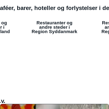
aféer, barer, hoteller og forlystelser i 
 og
Restauranter og
Re
r i
andre steder i
an
lland
Region Syddanmark
Reg
v.