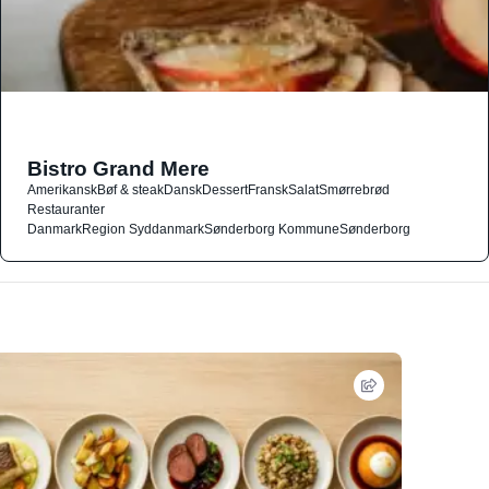
Bistro Grand Mere
Amerikansk
Bøf & steak
Dansk
Dessert
Fransk
Salat
Smørrebrød
Restauranter
Danmark
Region Syddanmark
Sønderborg Kommune
Sønderborg