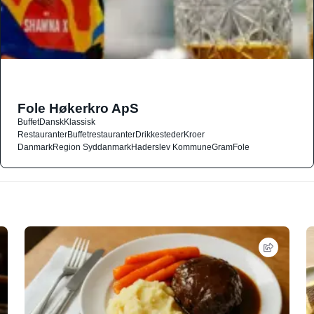
Fole Høkerkro ApS
Buffet
Dansk
Klassisk
Restauranter
Buffetrestauranter
Drikkesteder
Kroer
Danmark
Region Syddanmark
Haderslev Kommune
Gram
Fole