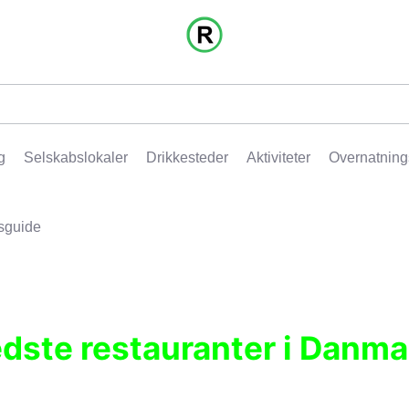
g
Selskabslokaler
Drikkesteder
Aktiviteter
Overnatning
sguide
edste restauranter i Danma
r, pubber, hoteller og aktiviteter.