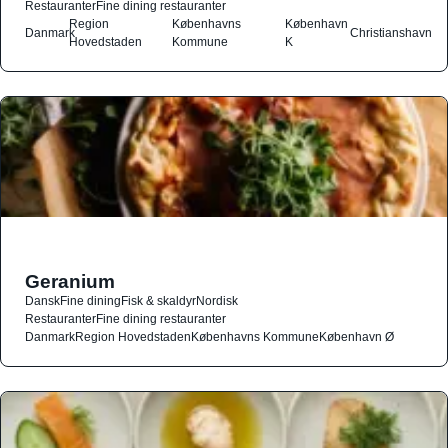
Restauranter
Fine dining restauranter
Region
Københavns
København
Danmark
Christianshavn
Hovedstaden
Kommune
K
Geranium
Dansk
Fine dining
Fisk & skaldyr
Nordisk
Restauranter
Fine dining restauranter
Danmark
Region Hovedstaden
Københavns Kommune
København Ø