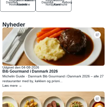
Region
Københavns
København
Region
Aalborg
Danmark
Danmark
Aalborg
Hovedstaden
Kommune
N
Nordjylland
Kommune
Nyheder
Udgivet den 04-08-2026
Bib Gourmand i Danmark 2026
Michelin Guide · Danmark Bib Gourmand i Danmark 2026 – alle 27
restauranter med by, køkken og prisni...
Læs mere →