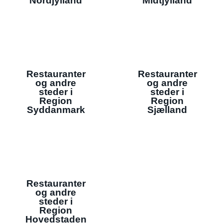
Nordjylland
Midtjylland
Restauranter
Restauranter
og andre
og andre
steder i
steder i
Region
Region
Syddanmark
Sjælland
Restauranter
og andre
steder i
Region
Hovedstaden