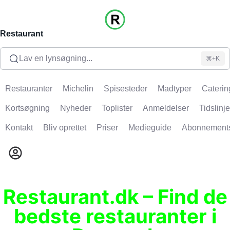
Restaurant
Lav en lynsøgning...
⌘+K
Restauranter
Michelin
Spisesteder
Madtyper
Caterin
Kortsøgning
Nyheder
Toplister
Anmeldelser
Tidslinje
Kontakt
Bliv oprettet
Priser
Medieguide
Abonnement
Restaurant.dk – Find de
bedste restauranter i