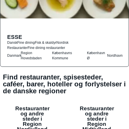
ESSE
Dansk
Fine dining
Fisk & skaldyr
Nordisk
Restauranter
Fine dining restauranter
Region
Københavns
København
Danmark
Nordhavn
Hovedstaden
Kommune
Ø
Find restauranter, spisesteder,
caféer, barer, hoteller og forlystelser i
de danske regioner
Restauranter
Restauranter
og andre
og andre
steder i
steder i
Region
Region