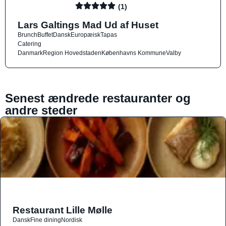
(1)
Lars Galtings Mad Ud af Huset
Brunch
Buffet
Dansk
Europæisk
Tapas
Catering
Danmark
Region Hovedstaden
Københavns Kommune
Valby
Senest ændrede restauranter og
andre steder
Restaurant Lille Mølle
Dansk
Fine dining
Nordisk