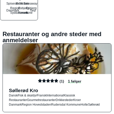
Spisesteder
Grillbarer
Takeaway
Region
Esbjerg
Esbjerg
Danmark
Tarp
Syddanmark
Kommune
N
Restauranter og andre steder med
anmeldelser
(1)
1 følger
Søllerød Kro
Dansk
Fisk & skaldyr
Fransk
International
Klassisk
Restauranter
Gourmetrestauranter
Drikkesteder
Kroer
Danmark
Region Hovedstaden
Rudersdal Kommune
Holte
Søllerød