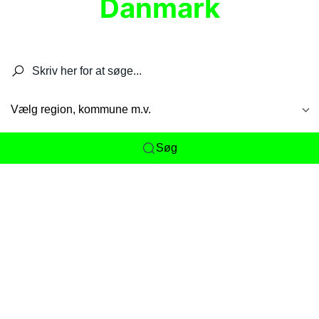
Danmark
Søg efter restauranter, spisesteder, caféer,
barer, pubber, hoteller og aktiviteter.
Vælg region, kommune m.v.
Søg
Her får du det komplette overblik
over
Danmarks mange spisesteder, caféer og
restauranter samlet ét sted. Vi gør det nemt for
dig at opdage alt fra skjulte lokale favoritter til
eksklusive gourmetoplevelser på tværs af alle
landets byer og regioner.
Søgningen er gjort enkel, så du hurtigt kan filtrere
efter madtype, lokation eller specifikke ønsker til