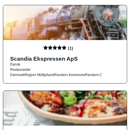
(1)
Scandia Ekspressen ApS
Dansk
Restauranter
Danmark
Region Midtjylland
Randers Kommune
Randers C