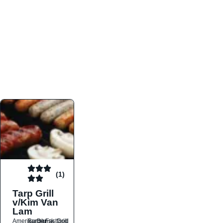
atmosfæren. Platformen er faktabaseret,
overskuelig og altid opdateret med de nyeste
informationer, hvilket gør den til det ideelle værktøj
for både lokale madelskere og turister på farten.
Find præcis den madtype og den stemning, der
passer til din næste middag, uanset hvor i landet
du befinder dig.
(1)
Tarp Grill
v/Kim Van
Lam
Amerikansk
Burger
Dansk
Fastfood
Grill