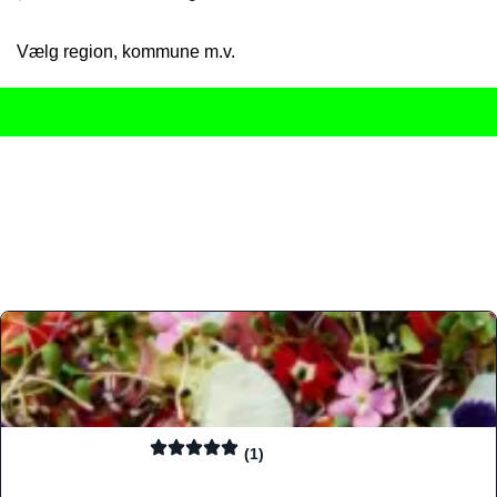
Vælg region, kommune m.v.
Her får du det komplette overblik
over Danmarks mange spisested
gourmetoplevelser på tværs af alle landets byer og regioner.
Søgningen er gjort enkel, så du hurtigt kan filtrere efter madtyp
informationer, hvilket gør den til det ideelle værktøj for både lo
Find præcis den madtype og den stemning, der passer til din næ
(1)