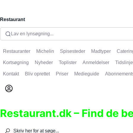
Restaurant
Lav en lynsøgning...
Restauranter
Michelin
Spisesteder
Madtyper
Caterin
Kortsøgning
Nyheder
Toplister
Anmeldelser
Tidslinje
Kontakt
Bliv oprettet
Priser
Medieguide
Abonnement
Restaurant.dk – Find de b
Søg efter restauranter, spisesteder, caféer, bare