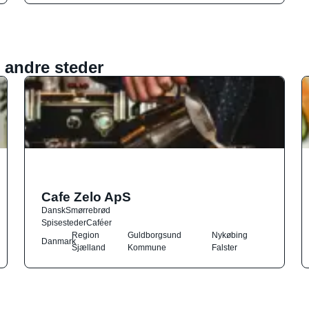
 andre steder
Cafe Zelo ApS
Dansk
Smørrebrød
Spisesteder
Caféer
Region
Guldborgsund
Nykøbing
Danmark
Sjælland
Kommune
Falster