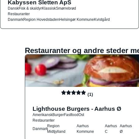
Kabyssen Sletten ApS
Dansk
Fisk & skaldyr
Klassisk
Smørrebrød
Restauranter
Danmark
Region Hovedstaden
Helsingør Kommune
Kvistgård
Restauranter og andre steder m
(1)
Lighthouse Burgers - Aarhus Ø
Amerikansk
Burger
Fastfood
Ost
Restauranter
Region
Aarhus
Aarhus
Aarhus
Danmark
Midtjylland
Kommune
C
Ø