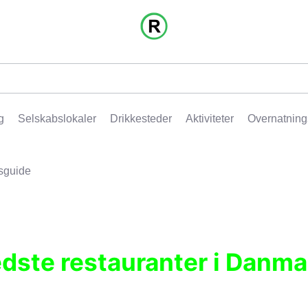
g
Selskabslokaler
Drikkesteder
Aktiviteter
Overnatning
sguide
edste restauranter i Danma
r, pubber, hoteller og aktiviteter.