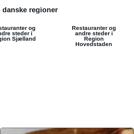
de danske regioner
stauranter og
Restauranter og
dre steder i
andre steder i
ion Sjælland
Region
Hovedstaden