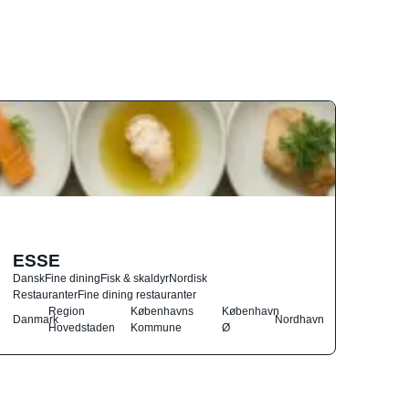
ESSE
Dansk
Fine dining
Fisk & skaldyr
Nordisk
Restauranter
Fine dining restauranter
Region
Københavns
København
Danmark
Nordhavn
Hovedstaden
Kommune
Ø