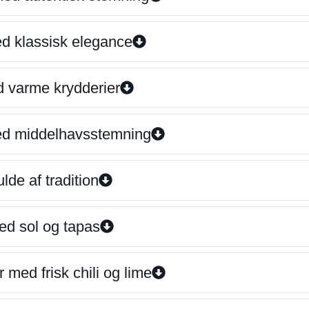
ed klassisk elegance
d varme krydderier
ed middelhavsstemning
lde af tradition
ed sol og tapas
 med frisk chili og lime