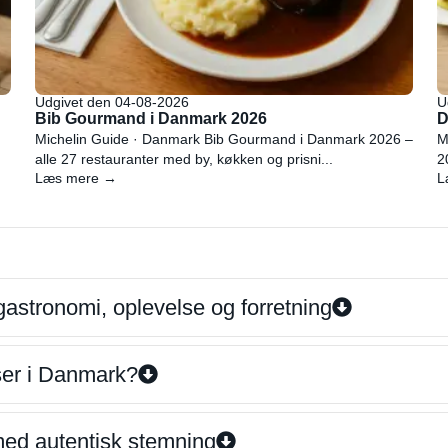
Udgivet den 04-08-2026
U
Bib Gourmand i Danmark 2026
D
Michelin Guide · Danmark Bib Gourmand i Danmark 2026 –
M
alle 27 restauranter med by, køkken og prisni...
2
Læs mere →
L
gastronomi, oplevelse og forretning
iser i Danmark?
 med autentisk stemning