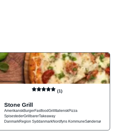
(1)
Stone Grill
Amerikansk
Burger
Fastfood
Grill
Italiensk
Pizza
Spisesteder
Grillbarer
Takeaway
Danmark
Region Syddanmark
Nordfyns Kommune
Søndersø