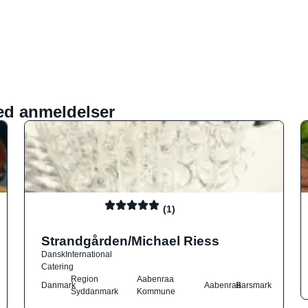
ed anmeldelser
(1)
Strandgården/Michael Riess
Dansk
International
Catering
Region
Aabenraa
Danmark
Aabenraa
Barsmark
Syddanmark
Kommune