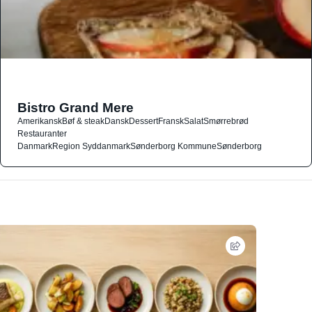
Bistro Grand Mere
Amerikansk
Bøf & steak
Dansk
Dessert
Fransk
Salat
Smørrebrød
Restauranter
Danmark
Region Syddanmark
Sønderborg Kommune
Sønderborg