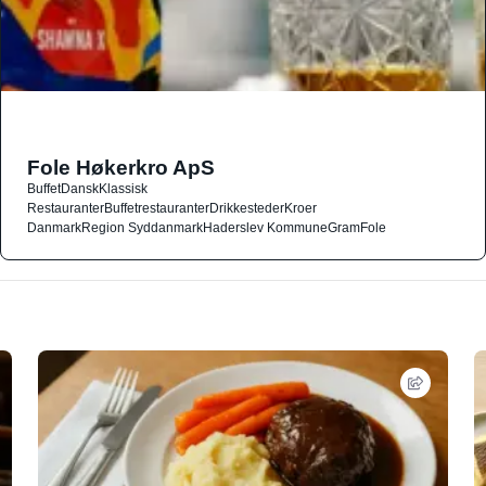
Fole Høkerkro ApS
Buffet
Dansk
Klassisk
Restauranter
Buffetrestauranter
Drikkesteder
Kroer
Danmark
Region Syddanmark
Haderslev Kommune
Gram
Fole