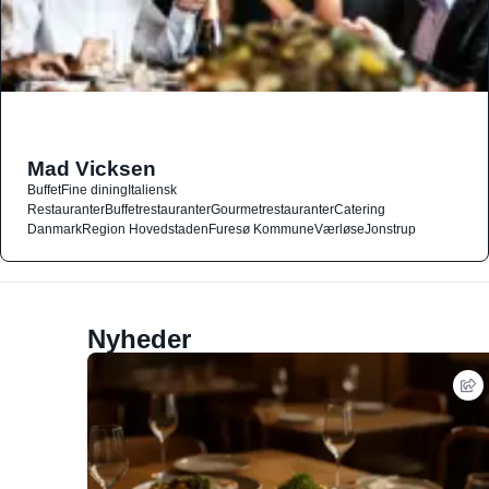
Mad Vicksen
Buffet
Fine dining
Italiensk
Restauranter
Buffetrestauranter
Gourmetrestauranter
Catering
Danmark
Region Hovedstaden
Furesø Kommune
Værløse
Jonstrup
Nyheder