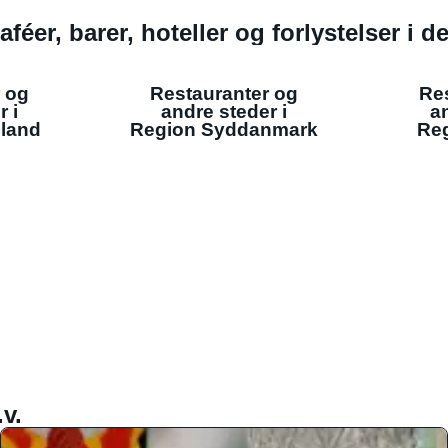
aféer, barer, hoteller og forlystelser i 
 og
Restauranter og
Re
r i
andre steder i
an
lland
Region Syddanmark
Reg
v.