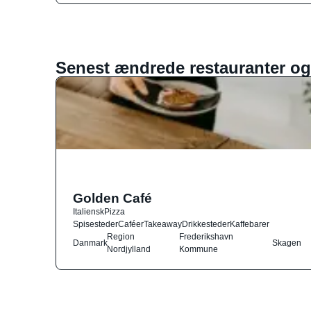
Senest ændrede restauranter og
Golden Café
Italiensk
Pizza
Spisesteder
Caféer
Takeaway
Drikkesteder
Kaffebarer
Region
Frederikshavn
Danmark
Skagen
Nordjylland
Kommune