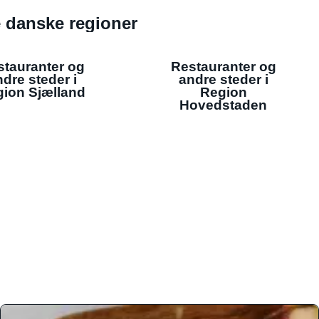
de danske regioner
stauranter og
Restauranter og
dre steder i
andre steder i
ion Sjælland
Region
Hovedstaden