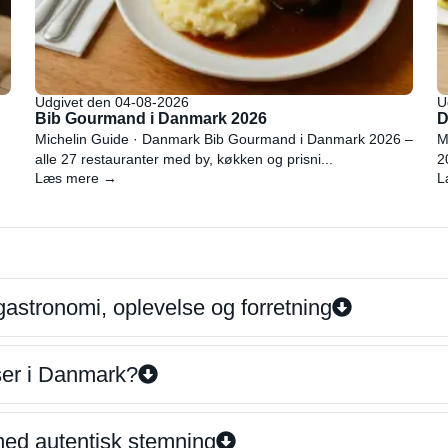
Udgivet den 04-08-2026
U
Bib Gourmand i Danmark 2026
D
Michelin Guide · Danmark Bib Gourmand i Danmark 2026 –
M
alle 27 restauranter med by, køkken og prisni...
2
Læs mere →
L
gastronomi, oplevelse og forretning
iser i Danmark?
 med autentisk stemning