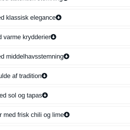
ed klassisk elegance
d varme krydderier
ed middelhavsstemning
lde af tradition
ed sol og tapas
 med frisk chili og lime