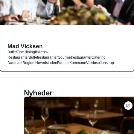
Mad Vicksen
Buffet
Fine dining
Italiensk
Restauranter
Buffetrestauranter
Gourmetrestauranter
Catering
Danmark
Region Hovedstaden
Furesø Kommune
Værløse
Jonstrup
Nyheder