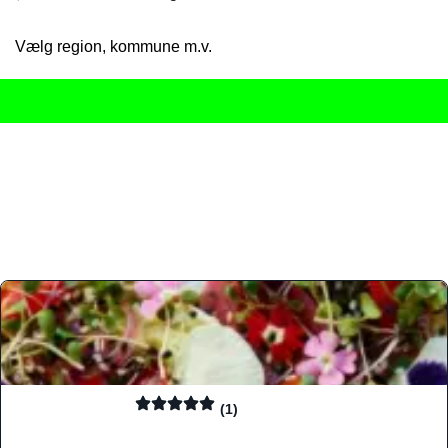
Vælg region, kommune m.v.
Her får du det komplette overblik
over Danmarks mange spisested
gourmetoplevelser på tværs af alle landets byer og regioner.
Søgningen er gjort enkel, så du hurtigt kan filtrere efter madtyp
informationer, hvilket gør den til det ideelle værktøj for både lo
Find præcis den madtype og den stemning, der passer til din næ
(1)