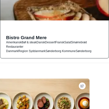
Bistro Grand Mere
Amerikansk
Bøf & steak
Dansk
Dessert
Fransk
Salat
Smørrebrød
Restauranter
Danmark
Region Syddanmark
Sønderborg Kommune
Sønderborg