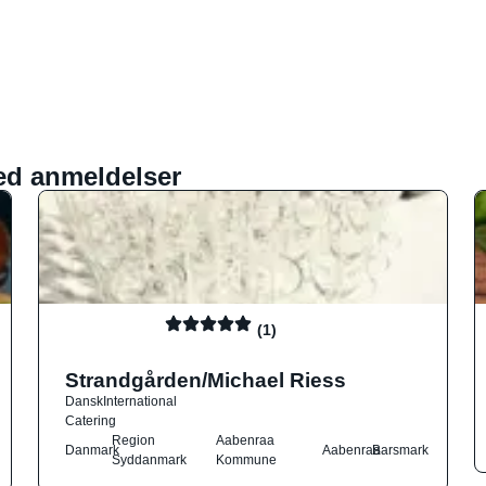
ed anmeldelser
(1)
Strandgården/Michael Riess
Dansk
International
Catering
Region
Aabenraa
Danmark
Aabenraa
Barsmark
Syddanmark
Kommune