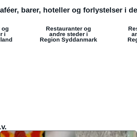
aféer, barer, hoteller og forlystelser i 
 og
Restauranter og
Re
r i
andre steder i
an
lland
Region Syddanmark
Reg
v.