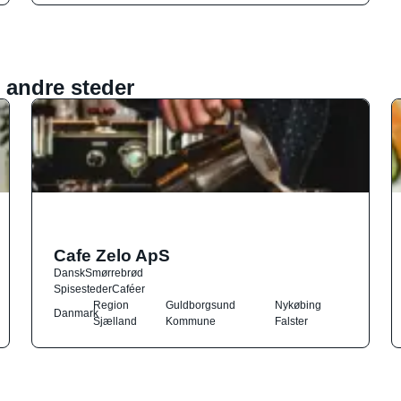
 andre steder
Cafe Zelo ApS
Dansk
Smørrebrød
Spisesteder
Caféer
Region
Guldborgsund
Nykøbing
Danmark
Sjælland
Kommune
Falster