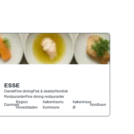
ESSE
Dansk
Fine dining
Fisk & skaldyr
Nordisk
Restauranter
Fine dining restauranter
Region
Københavns
København
Danmark
Nordhavn
Hovedstaden
Kommune
Ø