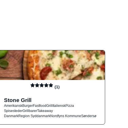
(1)
Stone Grill
Amerikansk
Burger
Fastfood
Grill
Italiensk
Pizza
Spisesteder
Grillbarer
Takeaway
Danmark
Region Syddanmark
Nordfyns Kommune
Søndersø