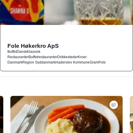
Fole Høkerkro ApS
Buffet
Dansk
Klassisk
Restauranter
Buffetrestauranter
Drikkesteder
Kroer
Danmark
Region Syddanmark
Haderslev Kommune
Gram
Fole