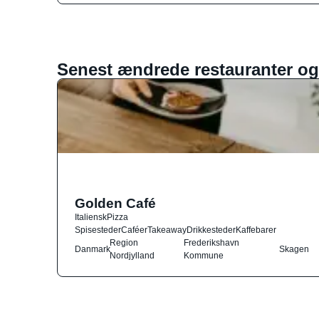
Senest ændrede restauranter og
Golden Café
Italiensk
Pizza
Spisesteder
Caféer
Takeaway
Drikkesteder
Kaffebarer
Region
Frederikshavn
Danmark
Skagen
Nordjylland
Kommune