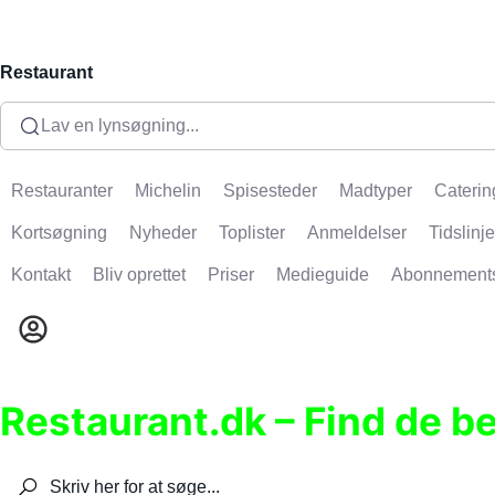
Restaurant
Lav en lynsøgning...
Restauranter
Michelin
Spisesteder
Madtyper
Caterin
Kortsøgning
Nyheder
Toplister
Anmeldelser
Tidslinje
Kontakt
Bliv oprettet
Priser
Medieguide
Abonnement
Restaurant.dk – Find de b
Søg efter restauranter, spisesteder, caféer, bare