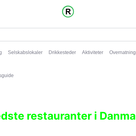
g
Selskabslokaler
Drikkesteder
Aktiviteter
Overnatning
sguide
edste restauranter i Danma
r, pubber, hoteller og aktiviteter.