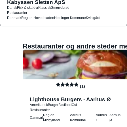
Kabyssen Sletten ApS
Dansk
Fisk & skaldyr
Klassisk
Smørrebrød
Restauranter
Danmark
Region Hovedstaden
Helsingør Kommune
Kvistgård
Restauranter og andre steder m
(1)
Lighthouse Burgers - Aarhus Ø
Amerikansk
Burger
Fastfood
Ost
Restauranter
Region
Aarhus
Aarhus
Aarhus
Danmark
Midtjylland
Kommune
C
Ø