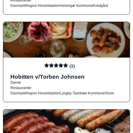
Restauranter
Danmark
Region Hovedstaden
Helsingør Kommune
Kvistgård
(1)
Hobitten v/Torben Johnsen
Dansk
Restauranter
Danmark
Region Hovedstaden
Lyngby-Taarbæk Kommune
Virum