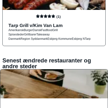
(1)
Tarp Grill v/Kim Van Lam
Amerikansk
Burger
Dansk
Fastfood
Grill
Spisesteder
Grillbarer
Takeaway
Danmark
Region Syddanmark
Esbjerg Kommune
Esbjerg N
Tarp
Senest ændrede restauranter og
andre steder