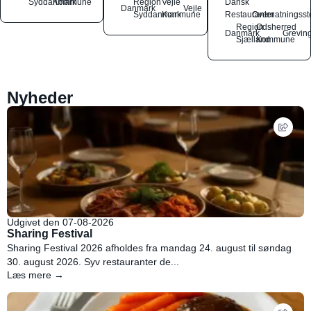
Syddanmark
Kommune
Region
Vejle
Dansk
Danmark
Vejle
Syddanmark
Kommune
Restauranter
Overnatningsst
Region
Odsherred
Danmark
Grevin
Sjælland
Kommune
Nyheder
Udgivet den 07-08-2026
Sharing Festival
Sharing Festival 2026 afholdes fra mandag 24. august til søndag
30. august 2026. Syv restauranter de...
Læs mere →