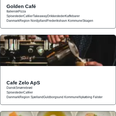
Golden Café
Italiensk
Pizza
Spisesteder
Caféer
Takeaway
Drikkesteder
Kaffebarer
Danmark
Region Nordjylland
Frederikshavn Kommune
Skagen
Cafe Zelo ApS
Dansk
Smørrebrød
Spisesteder
Caféer
Danmark
Region Sjælland
Guldborgsund Kommune
Nykøbing Falster