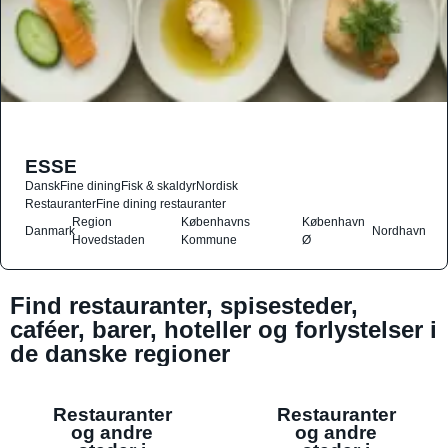
ESSE
Dansk
Fine dining
Fisk & skaldyr
Nordisk
Restauranter
Fine dining restauranter
Region
Københavns
København
Danmark
Nordhavn
Hovedstaden
Kommune
Ø
Find restauranter, spisesteder,
caféer, barer, hoteller og forlystelser i
de danske regioner
Restauranter
Restauranter
og andre
og andre