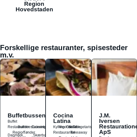
Region
Hovedstaden
Forskellige restauranter, spisesteder
m.v.
Buffetbussen
Cocina
J.M.
Latina
Iversen
Buffet
Restauration
Restauranter
Buffetrestauranter
Catering
Kylling
Mexicansk
Ost
Salat
Taco
Vegetarisk
ApS
Region
Tønder
Restauranter
Takeaway
Danmark
Skærbæk