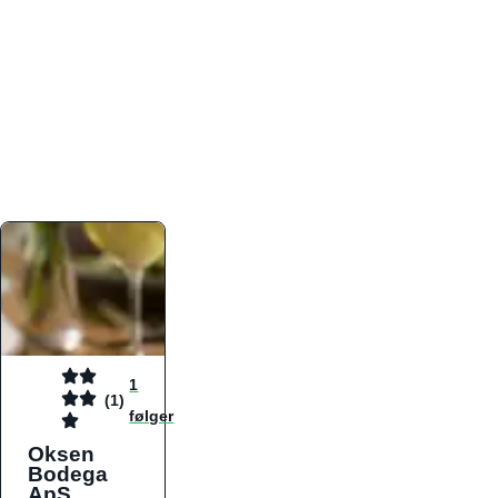
atmosfæren. Platformen er faktabaseret,
overskuelig og altid opdateret med de nyeste
informationer, hvilket gør den til det ideelle værktøj
for både lokale madelskere og turister på farten.
Find præcis den madtype og den stemning, der
passer til din næste middag, uanset hvor i landet
du befinder dig.
1
(1)
følger
Oksen
Bodega
ApS