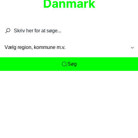
Danmark
Søg efter restauranter, spisesteder, caféer,
barer, pubber, hoteller og aktiviteter.
Vælg region, kommune m.v.
Søg
Her får du det komplette overblik
over
Danmarks mange spisesteder, caféer og
restauranter samlet ét sted. Vi gør det nemt for
dig at opdage alt fra skjulte lokale favoritter til
eksklusive gourmetoplevelser på tværs af alle
landets byer og regioner.
Søgningen er gjort enkel, så du hurtigt kan filtrere
efter madtype, lokation eller specifikke ønsker til