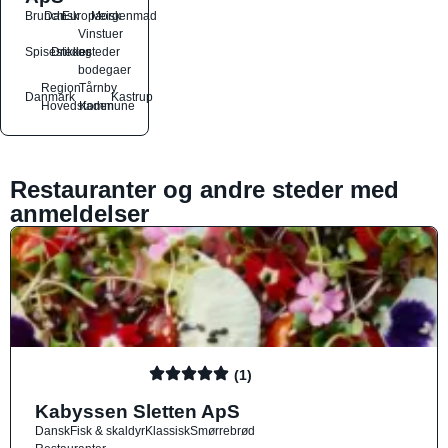
Brunch
Dansk
Europæisk
Morgenmad
Vinstuer
Spisesteder
Drikkesteder
og
bodegaer
Region
Tårnby
Danmark
Kastrup
Hovedstaden
Kommune
Restauranter og andre steder med
anmeldelser
(1)
Kabyssen Sletten ApS
Dansk
Fisk & skaldyr
Klassisk
Smørrebrød