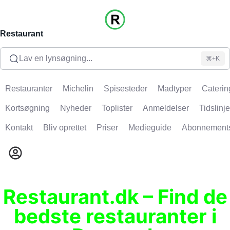
Restaurant
Lav en lynsøgning...
⌘+K
Restauranter
Michelin
Spisesteder
Madtyper
Caterin
Kortsøgning
Nyheder
Toplister
Anmeldelser
Tidslinje
Kontakt
Bliv oprettet
Priser
Medieguide
Abonnement
Restaurant.dk – Find de
bedste restauranter i