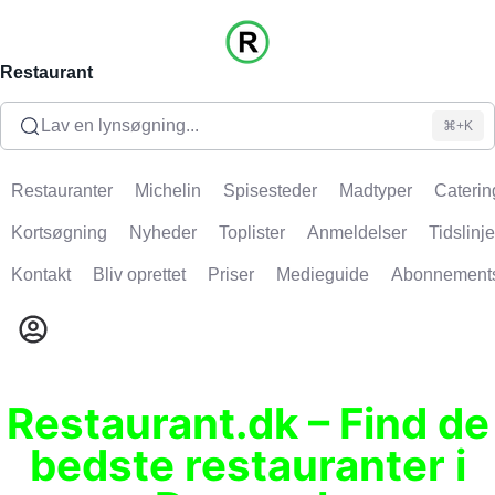
Restaurant
Lav en lynsøgning...
⌘+K
Restauranter
Michelin
Spisesteder
Madtyper
Caterin
Kortsøgning
Nyheder
Toplister
Anmeldelser
Tidslinje
Kontakt
Bliv oprettet
Priser
Medieguide
Abonnement
Restaurant.dk – Find de
bedste restauranter i