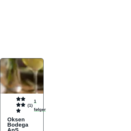
atmosfæren. Platformen er faktabaseret,
overskuelig og altid opdateret med de nyeste
informationer, hvilket gør den til det ideelle værktøj
for både lokale madelskere og turister på farten.
Find præcis den madtype og den stemning, der
passer til din næste middag, uanset hvor i landet
du befinder dig.
1
(1)
følger
Oksen
Bodega
ApS