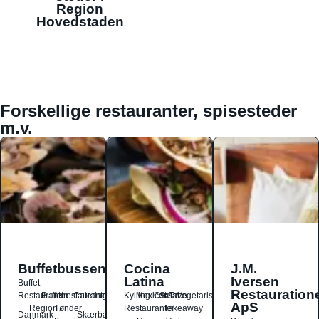
Region
Hovedstaden
Forskellige restauranter, spisesteder
m.v.
Buffetbussen
Cocina
J.M.
Latina
Iversen
Buffet
Restauration
Restauranter
Buffetrestauranter
Catering
Kylling
Mexicansk
Ost
Salat
Taco
Vegetarisk
ApS
Region
Tønder
Restauranter
Takeaway
Danmark
Skærbæk