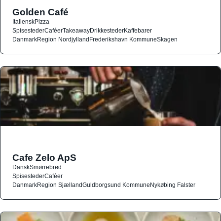
Golden Café
Italiensk
Pizza
Spisesteder
Caféer
Takeaway
Drikkesteder
Kaffebarer
Danmark
Region Nordjylland
Frederikshavn Kommune
Skagen
Cafe Zelo ApS
Dansk
Smørrebrød
Spisesteder
Caféer
Danmark
Region Sjælland
Guldborgsund Kommune
Nykøbing Falster