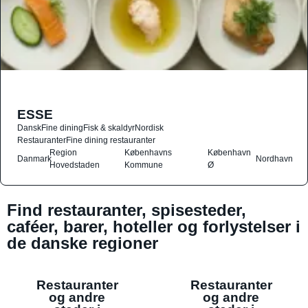
ESSE
Dansk
Fine dining
Fisk & skaldyr
Nordisk
Restauranter
Fine dining restauranter
Region
Københavns
København
Danmark
Nordhavn
Hovedstaden
Kommune
Ø
Find restauranter, spisesteder,
caféer, barer, hoteller og forlystelser i
de danske regioner
Restauranter
Restauranter
og andre
og andre