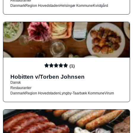
Restauranter
Danmark
Region Hovedstaden
Helsingør Kommune
Kvistgård
(1)
Hobitten v/Torben Johnsen
Dansk
Restauranter
Danmark
Region Hovedstaden
Lyngby-Taarbæk Kommune
Virum