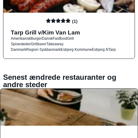
(1)
Tarp Grill v/Kim Van Lam
Amerikansk
Burger
Dansk
Fastfood
Grill
Spisesteder
Grillbarer
Takeaway
Danmark
Region Syddanmark
Esbjerg Kommune
Esbjerg N
Tarp
Senest ændrede restauranter og
andre steder