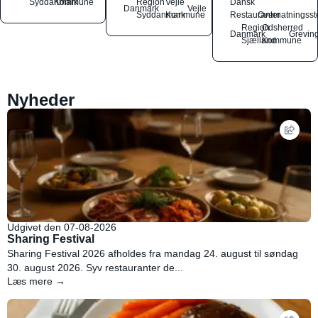
Syddanmark
Kommune
Region
Vejle
Dansk
Danmark
Vejle
Syddanmark
Kommune
Restauranter
Overnatningsst
Region
Odsherred
Danmark
Grevin
Sjælland
Kommune
Nyheder
Udgivet den 07-08-2026
Sharing Festival
Sharing Festival 2026 afholdes fra mandag 24. august til søndag
30. august 2026. Syv restauranter de...
Læs mere →