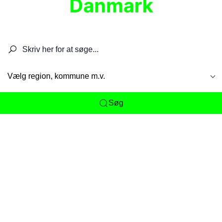
Danmark
Søg efter restauranter, spisesteder, caféer,
barer, pubber, hoteller og aktiviteter.
Vælg region, kommune m.v.
Søg
Her får du det komplette overblik
over
Danmarks mange spisesteder, caféer og
restauranter samlet ét sted. Vi gør det nemt for
dig at opdage alt fra skjulte lokale favoritter til
eksklusive gourmetoplevelser på tværs af alle
landets byer og regioner.
Søgningen er gjort enkel, så du hurtigt kan filtrere
efter madtype, lokation eller specifikke ønsker til