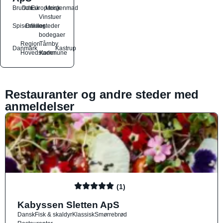
Brunch
Dansk
Europæisk
Morgenmad
Vinstuer
Spisesteder
Drikkesteder
og
bodegaer
Region
Tårnby
Danmark
Kastrup
Hovedstaden
Kommune
Restauranter og andre steder med
anmeldelser
(1)
Kabyssen Sletten ApS
Dansk
Fisk & skaldyr
Klassisk
Smørrebrød