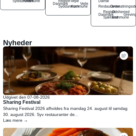
Syddanmark
Kommune
Region
Vejle
Dansk
Danmark
Vejle
Syddanmark
Kommune
Restauranter
Overnatningsst
Region
Odsherred
Danmark
Grevin
Sjælland
Kommune
Nyheder
Udgivet den 07-08-2026
Sharing Festival
Sharing Festival 2026 afholdes fra mandag 24. august til søndag
30. august 2026. Syv restauranter de...
Læs mere →