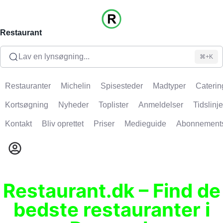
Restaurant
Lav en lynsøgning...
⌘+K
Restauranter
Michelin
Spisesteder
Madtyper
Caterin
Kortsøgning
Nyheder
Toplister
Anmeldelser
Tidslinje
Kontakt
Bliv oprettet
Priser
Medieguide
Abonnement
Restaurant.dk – Find de
bedste restauranter i