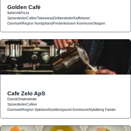
Golden Café
Italiensk
Pizza
Spisesteder
Caféer
Takeaway
Drikkesteder
Kaffebarer
Danmark
Region Nordjylland
Frederikshavn Kommune
Skagen
Cafe Zelo ApS
Dansk
Smørrebrød
Spisesteder
Caféer
Danmark
Region Sjælland
Guldborgsund Kommune
Nykøbing Falster