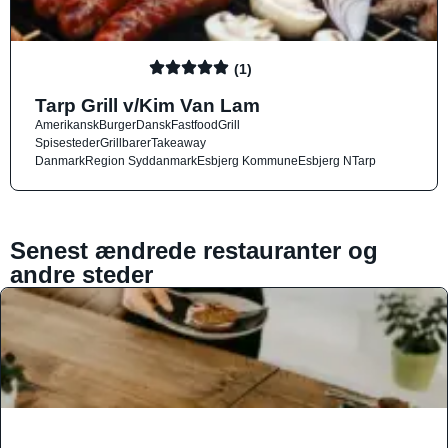
(1)
Tarp Grill v/Kim Van Lam
Amerikansk
Burger
Dansk
Fastfood
Grill
Spisesteder
Grillbarer
Takeaway
Danmark
Region Syddanmark
Esbjerg Kommune
Esbjerg N
Tarp
Senest ændrede restauranter og
andre steder