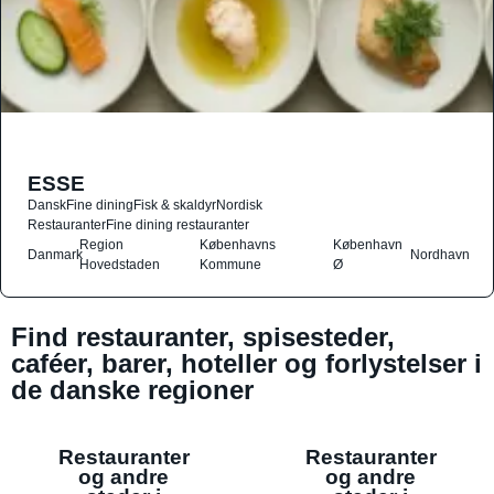
ESSE
Dansk
Fine dining
Fisk & skaldyr
Nordisk
Restauranter
Fine dining restauranter
Region
Københavns
København
Danmark
Nordhavn
Hovedstaden
Kommune
Ø
Find restauranter, spisesteder,
caféer, barer, hoteller og forlystelser i
de danske regioner
Restauranter
Restauranter
og andre
og andre