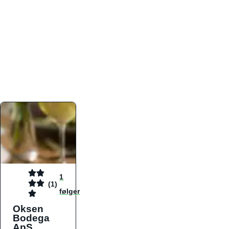
atmosfæren. Platformen er faktabaseret,
overskuelig og altid opdateret med de nyeste
informationer, hvilket gør den til det ideelle værktøj
for både lokale madelskere og turister på farten.
Find præcis den madtype og den stemning, der
passer til din næste middag, uanset hvor i landet
du befinder dig.
1
(1)
følger
Oksen
Bodega
ApS