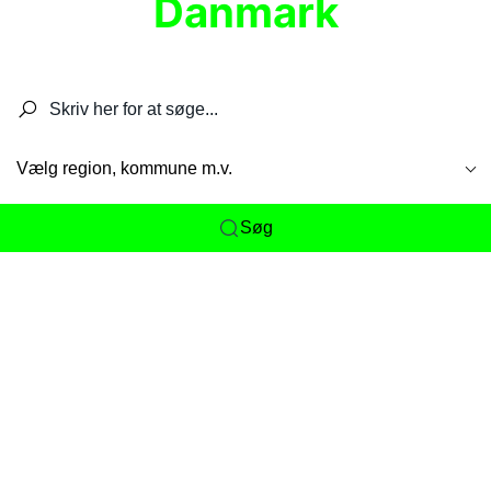
Danmark
Søg efter restauranter, spisesteder, caféer,
barer, pubber, hoteller og aktiviteter.
Vælg region, kommune m.v.
Søg
Her får du det komplette overblik
over
Danmarks mange spisesteder, caféer og
restauranter samlet ét sted. Vi gør det nemt for
dig at opdage alt fra skjulte lokale favoritter til
eksklusive gourmetoplevelser på tværs af alle
landets byer og regioner.
Søgningen er gjort enkel, så du hurtigt kan filtrere
efter madtype, lokation eller specifikke ønsker til