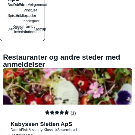
Brunch
Dansk
Europæisk
Morgenmad
Vinstuer
Spisesteder
Drikkesteder
og
bodegaer
Region
Tårnby
Danmark
Kastrup
Hovedstaden
Kommune
Restauranter og andre steder med
anmeldelser
(1)
Kabyssen Sletten ApS
Dansk
Fisk & skaldyr
Klassisk
Smørrebrød