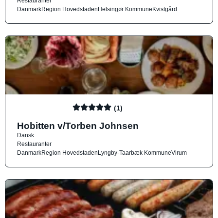
Restauranter
Danmark
Region Hovedstaden
Helsingør Kommune
Kvistgård
(1)
Hobitten v/Torben Johnsen
Dansk
Restauranter
Danmark
Region Hovedstaden
Lyngby-Taarbæk Kommune
Virum