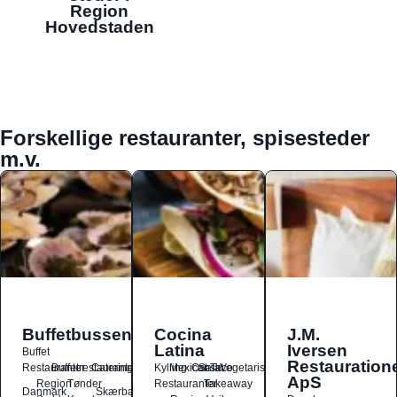
Region
Hovedstaden
Forskellige restauranter, spisesteder
m.v.
Buffetbussen
Cocina
J.M.
Latina
Iversen
Buffet
Restauration
Restauranter
Buffetrestauranter
Catering
Kylling
Mexicansk
Ost
Salat
Taco
Vegetarisk
ApS
Region
Tønder
Restauranter
Takeaway
Danmark
Skærbæk