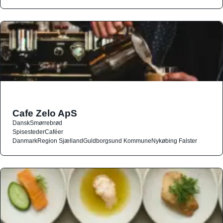
Cafe Zelo ApS
Dansk
Smørrebrød
Spisesteder
Caféer
Danmark
Region Sjælland
Guldborgsund Kommune
Nykøbing Falster