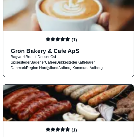
(1)
Grøn Bakery & Cafe ApS
Bagværk
Brunch
Dessert
Ost
Spisesteder
Bagerier
Caféer
Drikkesteder
Kaffebarer
Danmark
Region Nordjylland
Aalborg Kommune
Aalborg
(1)