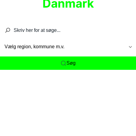
Danmark
Søg efter restauranter, spisesteder, caféer,
barer, pubber, hoteller og aktiviteter.
Vælg region, kommune m.v.
Søg
Her får du det komplette overblik
over
Danmarks mange spisesteder, caféer og
restauranter samlet ét sted. Vi gør det nemt for
dig at opdage alt fra skjulte lokale favoritter til
eksklusive gourmetoplevelser på tværs af alle
landets byer og regioner.
Søgningen er gjort enkel, så du hurtigt kan filtrere
efter madtype, lokation eller specifikke ønsker til