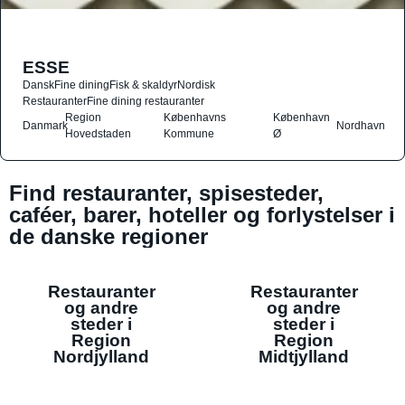
ESSE
Dansk
Fine dining
Fisk & skaldyr
Nordisk
Restauranter
Fine dining restauranter
Region
Københavns
København
Danmark
Nordhavn
Hovedstaden
Kommune
Ø
Find restauranter, spisesteder,
caféer, barer, hoteller og forlystelser i
de danske regioner
Restauranter
Restauranter
og andre
og andre
steder i
steder i
Region
Region
Nordjylland
Midtjylland