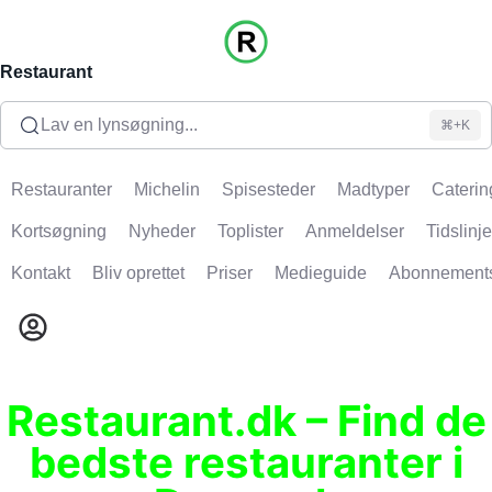
Restaurant
Lav en lynsøgning...
⌘+K
Restauranter
Michelin
Spisesteder
Madtyper
Caterin
Kortsøgning
Nyheder
Toplister
Anmeldelser
Tidslinje
Kontakt
Bliv oprettet
Priser
Medieguide
Abonnement
Restaurant.dk – Find de
bedste restauranter i