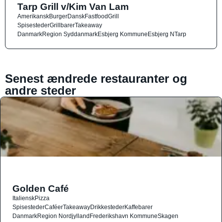
Tarp Grill v/Kim Van Lam
Amerikansk
Burger
Dansk
Fastfood
Grill
Spisesteder
Grillbarer
Takeaway
Danmark
Region Syddanmark
Esbjerg Kommune
Esbjerg N
Tarp
Senest ændrede restauranter og
andre steder
Golden Café
Italiensk
Pizza
Spisesteder
Caféer
Takeaway
Drikkesteder
Kaffebarer
Danmark
Region Nordjylland
Frederikshavn Kommune
Skagen