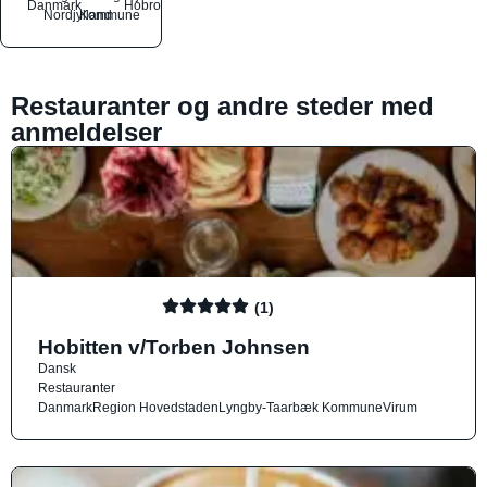
Danmark
Hobro
Nordjylland
Kommune
Restauranter og andre steder med
anmeldelser
(1)
Hobitten v/Torben Johnsen
Dansk
Restauranter
Danmark
Region Hovedstaden
Lyngby-Taarbæk Kommune
Virum