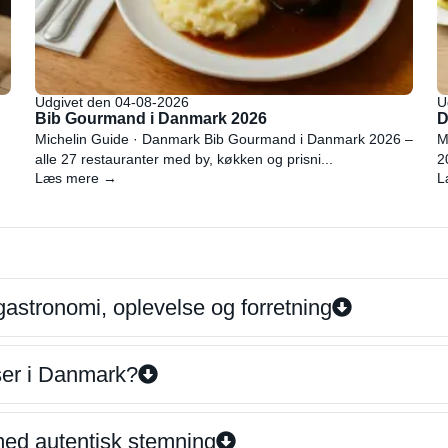
Udgivet den 04-08-2026
U
Bib Gourmand i Danmark 2026
D
Michelin Guide · Danmark Bib Gourmand i Danmark 2026 –
M
alle 27 restauranter med by, køkken og prisni...
2
Læs mere →
L
gastronomi, oplevelse og forretning
iser i Danmark?
 med autentisk stemning