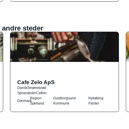
 andre steder
Cafe Zelo ApS
Dansk
Smørrebrød
Spisesteder
Caféer
Region
Guldborgsund
Nykøbing
Danmark
Sjælland
Kommune
Falster