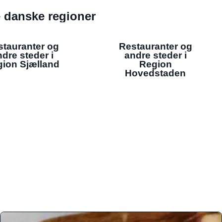
de danske regioner
stauranter og
Restauranter og
dre steder i
andre steder i
ion Sjælland
Region
Hovedstaden