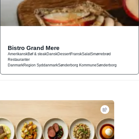
Bistro Grand Mere
Amerikansk
Bøf & steak
Dansk
Dessert
Fransk
Salat
Smørrebrød
Restauranter
Danmark
Region Syddanmark
Sønderborg Kommune
Sønderborg