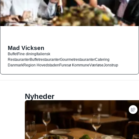
Mad Vicksen
Buffet
Fine dining
Italiensk
Restauranter
Buffetrestauranter
Gourmetrestauranter
Catering
Danmark
Region Hovedstaden
Furesø Kommune
Værløse
Jonstrup
Nyheder