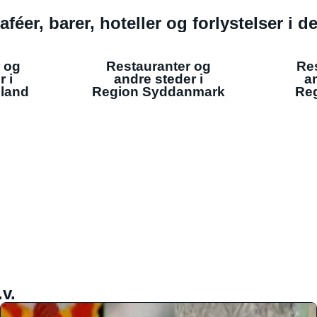
aféer, barer, hoteller og forlystelser i 
 og
Restauranter og
Re
r i
andre steder i
an
lland
Region Syddanmark
Reg
v.