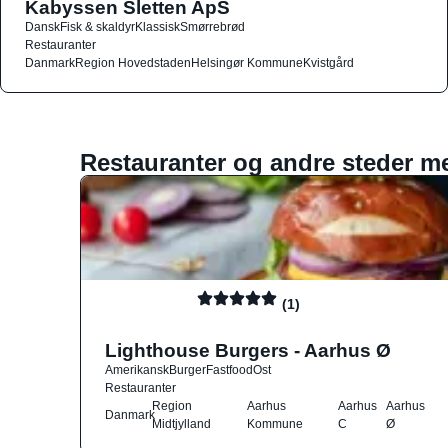
Kabyssen Sletten ApS
Dansk
Fisk & skaldyr
Klassisk
Smørrebrød
Restauranter
Danmark
Region Hovedstaden
Helsingør Kommune
Kvistgård
Restauranter og andre steder m
(1)
Lighthouse Burgers - Aarhus Ø
Amerikansk
Burger
Fastfood
Ost
Restauranter
Region
Aarhus
Aarhus
Aarhus
Danmark
Midtjylland
Kommune
C
Ø