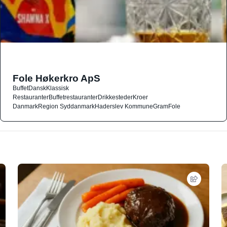
Fole Høkerkro ApS
Buffet
Dansk
Klassisk
Restauranter
Buffetrestauranter
Drikkesteder
Kroer
Danmark
Region Syddanmark
Haderslev Kommune
Gram
Fole