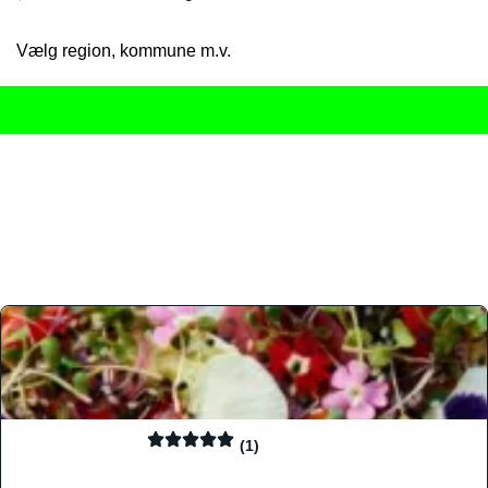
Vælg region, kommune m.v.
Her får du det komplette overblik
over Danmarks mange spisested
gourmetoplevelser på tværs af alle landets byer og regioner.
Søgningen er gjort enkel, så du hurtigt kan filtrere efter madtyp
informationer, hvilket gør den til det ideelle værktøj for både lo
Find præcis den madtype og den stemning, der passer til din næ
(1)