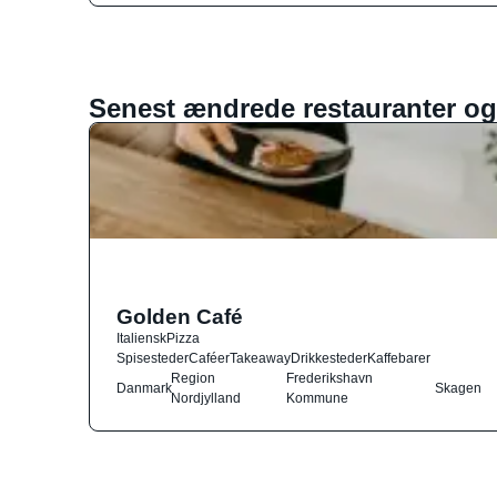
Senest ændrede restauranter og
Golden Café
Italiensk
Pizza
Spisesteder
Caféer
Takeaway
Drikkesteder
Kaffebarer
Region
Frederikshavn
Danmark
Skagen
Nordjylland
Kommune