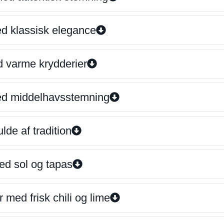
ed klassisk elegance
d varme krydderier
ed middelhavsstemning
lde af tradition
ed sol og tapas
 med frisk chili og lime