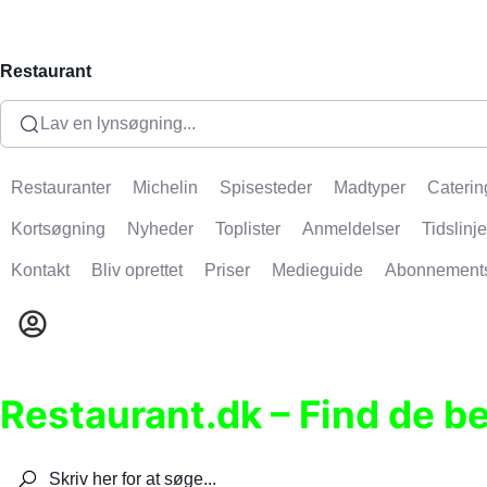
Restaurant
Lav en lynsøgning...
Restauranter
Michelin
Spisesteder
Madtyper
Caterin
Kortsøgning
Nyheder
Toplister
Anmeldelser
Tidslinje
Kontakt
Bliv oprettet
Priser
Medieguide
Abonnement
Restaurant.dk – Find de b
Søg efter restauranter, spisesteder, caféer, bare