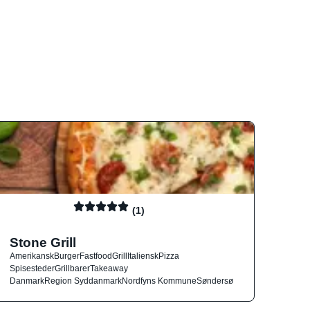
(1)
Stone Grill
Amerikansk
Burger
Fastfood
Grill
Italiensk
Pizza
Spisesteder
Grillbarer
Takeaway
Danmark
Region Syddanmark
Nordfyns Kommune
Søndersø