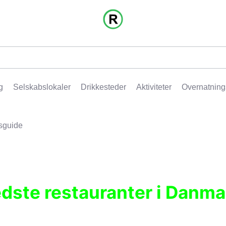
g
Selskabslokaler
Drikkesteder
Aktiviteter
Overnatning
sguide
edste restauranter i Danma
r, pubber, hoteller og aktiviteter.