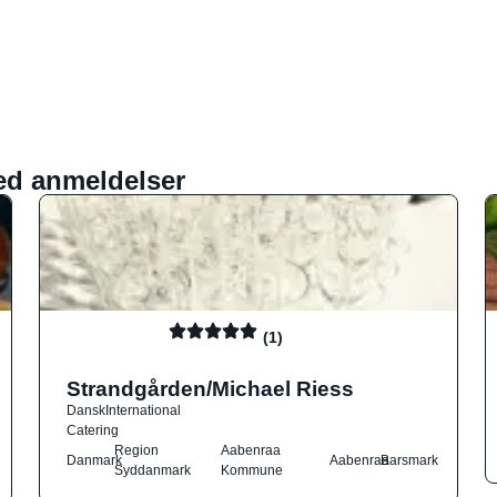
ed anmeldelser
(1)
Strandgården/Michael Riess
Dansk
International
Catering
Region
Aabenraa
Danmark
Aabenraa
Barsmark
Syddanmark
Kommune