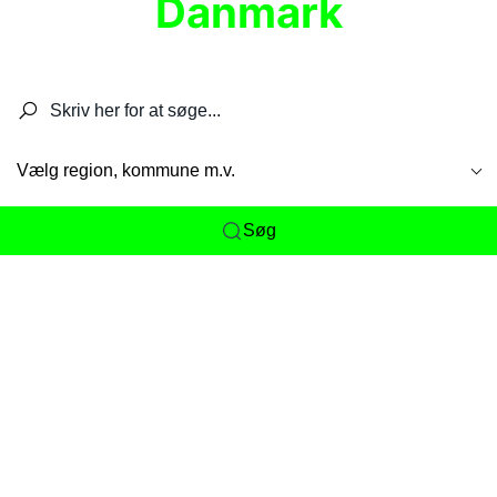
Danmark
Søg efter restauranter, spisesteder, caféer,
barer, pubber, hoteller og aktiviteter.
Vælg region, kommune m.v.
Søg
Her får du det komplette overblik
over
Danmarks mange spisesteder, caféer og
restauranter samlet ét sted. Vi gør det nemt for
dig at opdage alt fra skjulte lokale favoritter til
eksklusive gourmetoplevelser på tværs af alle
landets byer og regioner.
Søgningen er gjort enkel, så du hurtigt kan filtrere
efter madtype, lokation eller specifikke ønsker til