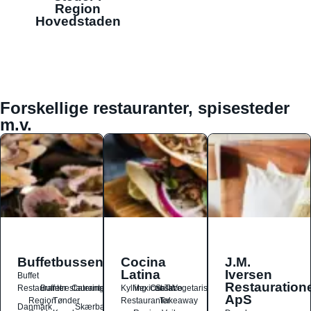
Region
Hovedstaden
Forskellige restauranter, spisesteder
m.v.
Buffetbussen
Cocina
J.M.
Latina
Iversen
Buffet
Restauration
Restauranter
Buffetrestauranter
Catering
Kylling
Mexicansk
Ost
Salat
Taco
Vegetarisk
ApS
Region
Tønder
Restauranter
Takeaway
Danmark
Skærbæk