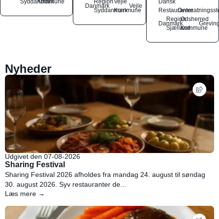
Syddanmark
Kommune
Region
Vejle
Dansk
Danmark
Vejle
Syddanmark
Kommune
Restauranter
Overnatningsst
Region
Odsherred
Danmark
Grevin
Sjælland
Kommune
Nyheder
Udgivet den 07-08-2026
Sharing Festival
Sharing Festival 2026 afholdes fra mandag 24. august til søndag
30. august 2026. Syv restauranter de...
Læs mere →