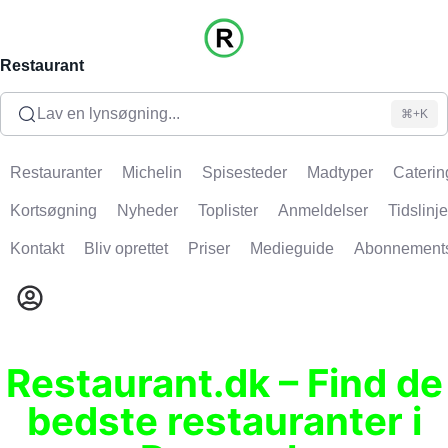
Restaurant
Lav en lynsøgning...
⌘+K
Restauranter
Michelin
Spisesteder
Madtyper
Caterin
Kortsøgning
Nyheder
Toplister
Anmeldelser
Tidslinje
Kontakt
Bliv oprettet
Priser
Medieguide
Abonnement
Restaurant.dk – Find de
bedste restauranter i