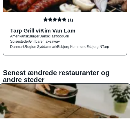
(1)
Tarp Grill v/Kim Van Lam
Amerikansk
Burger
Dansk
Fastfood
Grill
Spisesteder
Grillbarer
Takeaway
Danmark
Region Syddanmark
Esbjerg Kommune
Esbjerg N
Tarp
Senest ændrede restauranter og
andre steder