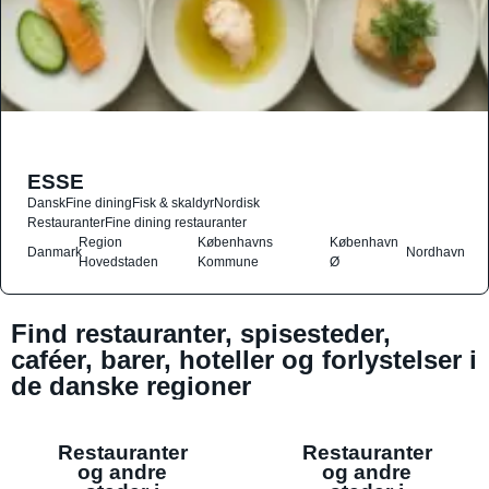
ESSE
Dansk
Fine dining
Fisk & skaldyr
Nordisk
Restauranter
Fine dining restauranter
Region
Københavns
København
Danmark
Nordhavn
Hovedstaden
Kommune
Ø
Find restauranter, spisesteder,
caféer, barer, hoteller og forlystelser i
de danske regioner
Restauranter
Restauranter
og andre
og andre