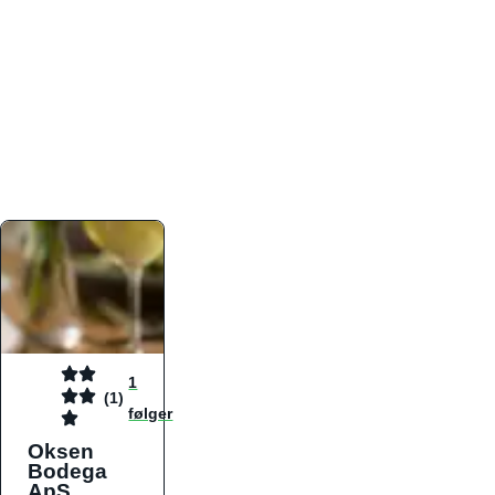
atmosfæren. Platformen er faktabaseret,
overskuelig og altid opdateret med de nyeste
informationer, hvilket gør den til det ideelle værktøj
for både lokale madelskere og turister på farten.
Find præcis den madtype og den stemning, der
passer til din næste middag, uanset hvor i landet
du befinder dig.
1
(1)
følger
Oksen
Bodega
ApS