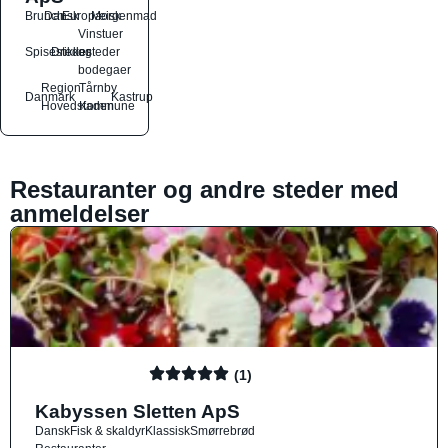
Brunch
Dansk
Europæisk
Morgenmad
Vinstuer
Spisesteder
Drikkesteder
og
bodegaer
Region
Tårnby
Danmark
Kastrup
Hovedstaden
Kommune
Restauranter og andre steder med
anmeldelser
(1)
Kabyssen Sletten ApS
Dansk
Fisk & skaldyr
Klassisk
Smørrebrød