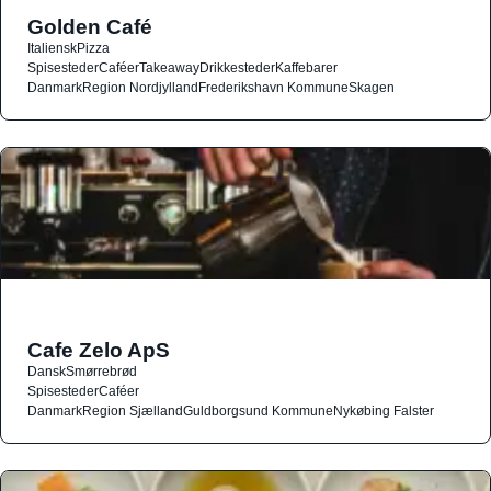
Golden Café
Italiensk
Pizza
Spisesteder
Caféer
Takeaway
Drikkesteder
Kaffebarer
Danmark
Region Nordjylland
Frederikshavn Kommune
Skagen
Cafe Zelo ApS
Dansk
Smørrebrød
Spisesteder
Caféer
Danmark
Region Sjælland
Guldborgsund Kommune
Nykøbing Falster