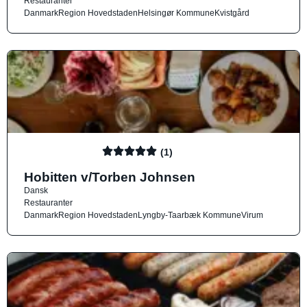
Restauranter
Danmark
Region Hovedstaden
Helsingør Kommune
Kvistgård
(1)
Hobitten v/Torben Johnsen
Dansk
Restauranter
Danmark
Region Hovedstaden
Lyngby-Taarbæk Kommune
Virum