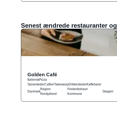
Senest ændrede restauranter og
Golden Café
Italiensk
Pizza
Spisesteder
Caféer
Takeaway
Drikkesteder
Kaffebarer
Region
Frederikshavn
Danmark
Skagen
Nordjylland
Kommune