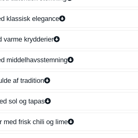
ed klassisk elegance
d varme krydderier
ed middelhavsstemning
lde af tradition
ed sol og tapas
 med frisk chili og lime