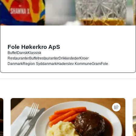
Fole Høkerkro ApS
Buffet
Dansk
Klassisk
Restauranter
Buffetrestauranter
Drikkesteder
Kroer
Danmark
Region Syddanmark
Haderslev Kommune
Gram
Fole