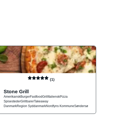
(1)
Stone Grill
Amerikansk
Burger
Fastfood
Grill
Italiensk
Pizza
Spisesteder
Grillbarer
Takeaway
Danmark
Region Syddanmark
Nordfyns Kommune
Søndersø