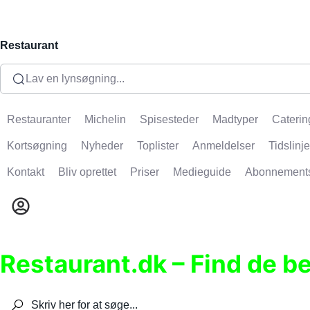
Restaurant
Lav en lynsøgning...
Restauranter
Michelin
Spisesteder
Madtyper
Caterin
Kortsøgning
Nyheder
Toplister
Anmeldelser
Tidslinje
Kontakt
Bliv oprettet
Priser
Medieguide
Abonnement
Restaurant.dk – Find de b
Søg efter restauranter, spisesteder, caféer, bare