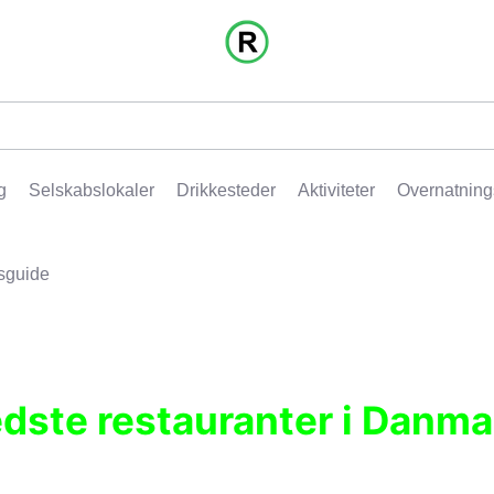
g
Selskabslokaler
Drikkesteder
Aktiviteter
Overnatning
sguide
edste restauranter i Danma
r, pubber, hoteller og aktiviteter.