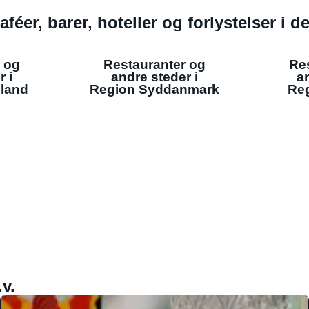
aféer, barer, hoteller og forlystelser i 
 og
Restauranter og
Re
r i
andre steder i
an
lland
Region Syddanmark
Reg
v.