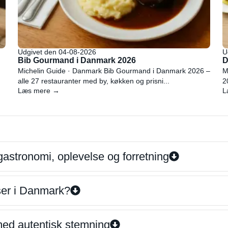
Udgivet den 04-08-2026
U
Bib Gourmand i Danmark 2026
D
Michelin Guide · Danmark Bib Gourmand i Danmark 2026 –
M
alle 27 restauranter med by, køkken og prisni...
2
Læs mere →
L
gastronomi, oplevelse og forretning
iser i Danmark?
 med autentisk stemning