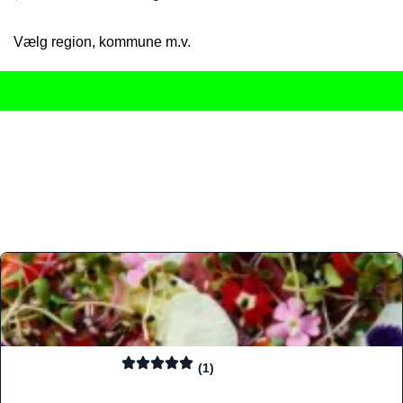
Vælg region, kommune m.v.
Her får du det komplette overblik
over Danmarks mange spisested
gourmetoplevelser på tværs af alle landets byer og regioner.
Søgningen er gjort enkel, så du hurtigt kan filtrere efter madtyp
informationer, hvilket gør den til det ideelle værktøj for både lo
Find præcis den madtype og den stemning, der passer til din næ
(1)