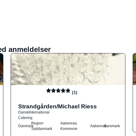
ed anmeldelser
(1)
Strandgården/Michael Riess
Dansk
International
Catering
Region
Aabenraa
Danmark
Aabenraa
Barsmark
Syddanmark
Kommune