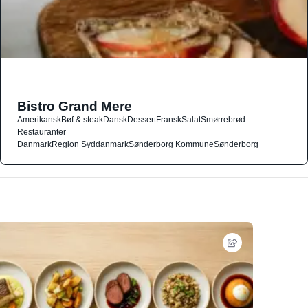
Bistro Grand Mere
Amerikansk
Bøf & steak
Dansk
Dessert
Fransk
Salat
Smørrebrød
Restauranter
Danmark
Region Syddanmark
Sønderborg Kommune
Sønderborg