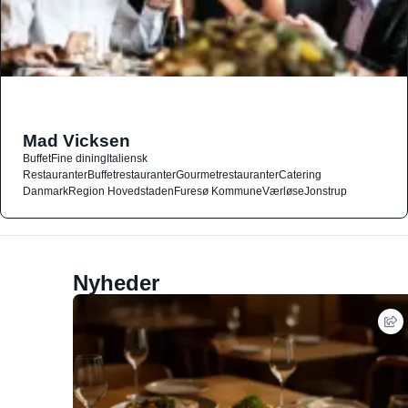
Mad Vicksen
Buffet
Fine dining
Italiensk
Restauranter
Buffetrestauranter
Gourmetrestauranter
Catering
Danmark
Region Hovedstaden
Furesø Kommune
Værløse
Jonstrup
Nyheder