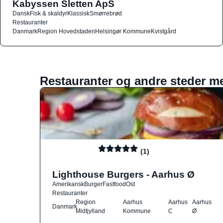
Kabyssen Sletten ApS
Dansk
Fisk & skaldyr
Klassisk
Smørrebrød
Restauranter
Danmark
Region Hovedstaden
Helsingør Kommune
Kvistgård
Restauranter og andre steder m
(1)
Lighthouse Burgers - Aarhus Ø
Amerikansk
Burger
Fastfood
Ost
Restauranter
Region
Aarhus
Aarhus
Aarhus
Danmark
Midtjylland
Kommune
C
Ø