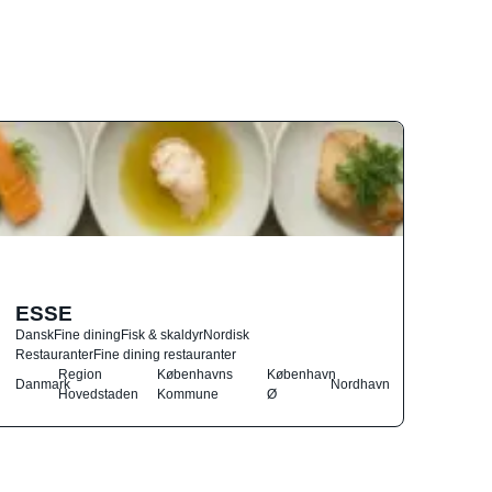
ESSE
Dansk
Fine dining
Fisk & skaldyr
Nordisk
Restauranter
Fine dining restauranter
Region
Københavns
København
Danmark
Nordhavn
Hovedstaden
Kommune
Ø