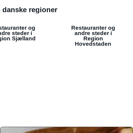
de danske regioner
stauranter og
Restauranter og
dre steder i
andre steder i
ion Sjælland
Region
Hovedstaden