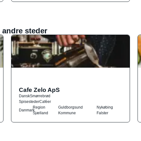
 andre steder
Cafe Zelo ApS
Dansk
Smørrebrød
Spisesteder
Caféer
Region
Guldborgsund
Nykøbing
Danmark
Sjælland
Kommune
Falster