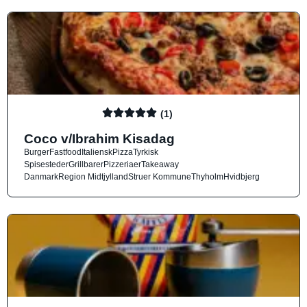
(1)
Coco v/Ibrahim Kisadag
Burger
Fastfood
Italiensk
Pizza
Tyrkisk
Spisesteder
Grillbarer
Pizzeriaer
Takeaway
Danmark
Region Midtjylland
Struer Kommune
Thyholm
Hvidbjerg