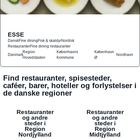
ESSE
Dansk
Fine dining
Fisk & skaldyr
Nordisk
Restauranter
Fine dining restauranter
Region
Københavns
København
Danmark
Nordhavn
Hovedstaden
Kommune
Ø
Find restauranter, spisesteder,
caféer, barer, hoteller og forlystelser i
de danske regioner
Restauranter
Restauranter
og andre
og andre
steder i
steder i
Region
Region
Nordjylland
Midtjylland