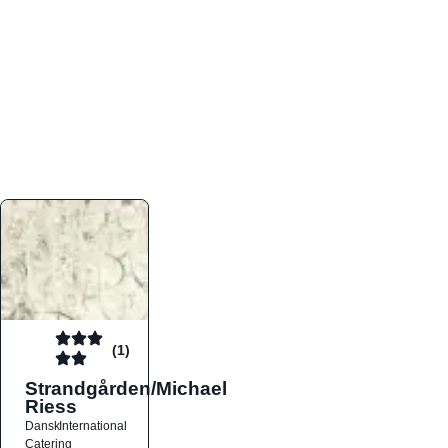
atmosfæren. Platformen er faktabaseret,
overskuelig og altid opdateret med de nyeste
informationer, hvilket gør den til det ideelle værktøj
for både lokale madelskere og turister på farten.
Find præcis den madtype og den stemning, der
passer til din næste middag, uanset hvor i landet
du befinder dig.
(1)
Strandgården/Michael
Riess
Dansk
International
Catering