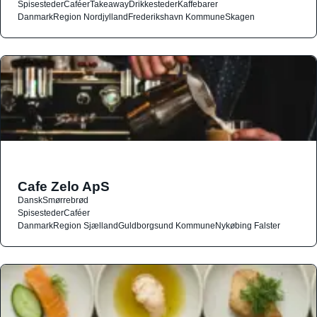
Spisesteder
Caféer
Takeaway
Drikkesteder
Kaffebarer
Danmark
Region Nordjylland
Frederikshavn Kommune
Skagen
Cafe Zelo ApS
Dansk
Smørrebrød
Spisesteder
Caféer
Danmark
Region Sjælland
Guldborgsund Kommune
Nykøbing Falster