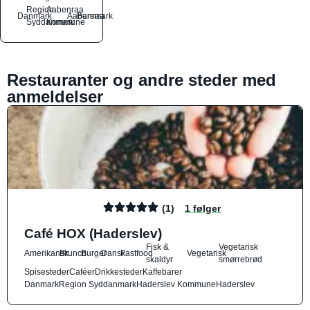
Region
Aabenraa
Danmark
Aabenraa
Barsmark
Syddanmark
Kommune
Restauranter og andre steder med
anmeldelser
(1)
1 følger
Café HOX (Haderslev)
Fisk &
Vegetarisk
Amerikansk
Brunch
Burger
Dansk
Fastfood
Vegetarisk
skaldyr
smørrebrød
Spisesteder
Caféer
Drikkesteder
Kaffebarer
Danmark
Region Syddanmark
Haderslev Kommune
Haderslev