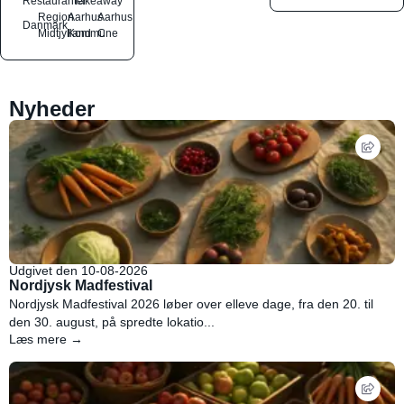
Restauranter
Takeaway
Region
Aarhus
Aarhus
Danmark
Midtjylland
Kommune
C
Nyheder
Udgivet den 10-08-2026
Nordjysk Madfestival
Nordjysk Madfestival 2026 løber over elleve dage, fra den 20. til
den 30. august, på spredte lokatio...
Læs mere →