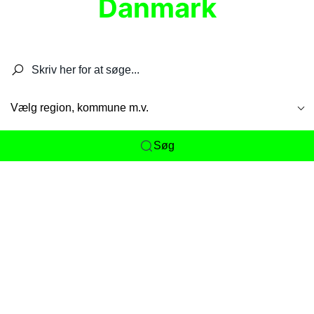
Danmark
Søg efter restauranter, spisesteder, caféer,
barer, pubber, hoteller og aktiviteter.
Vælg region, kommune m.v.
Søg
Her får du det komplette overblik
over
Danmarks mange spisesteder, caféer og
restauranter samlet ét sted. Vi gør det nemt for
dig at opdage alt fra skjulte lokale favoritter til
eksklusive gourmetoplevelser på tværs af alle
landets byer og regioner.
Søgningen er gjort enkel, så du hurtigt kan filtrere
efter madtype, lokation eller specifikke ønsker til