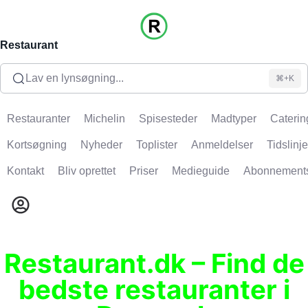
Restaurant
Lav en lynsøgning...
⌘+K
Restauranter
Michelin
Spisesteder
Madtyper
Caterin
Kortsøgning
Nyheder
Toplister
Anmeldelser
Tidslinje
Kontakt
Bliv oprettet
Priser
Medieguide
Abonnement
Restaurant.dk – Find de
bedste restauranter i