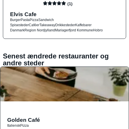
(1)
Elvis Cafe
Burger
Pasta
Pizza
Sandwich
Spisesteder
Caféer
Takeaway
Drikkesteder
Kaffebarer
Danmark
Region Nordjylland
Mariagerfjord Kommune
Hobro
Senest ændrede restauranter og
andre steder
Golden Café
Italiensk
Pizza