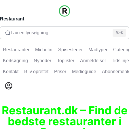
Restaurant
Lav en lynsøgning...
⌘+K
Restauranter
Michelin
Spisesteder
Madtyper
Caterin
Kortsøgning
Nyheder
Toplister
Anmeldelser
Tidslinje
Kontakt
Bliv oprettet
Priser
Medieguide
Abonnement
Restaurant.dk – Find de
bedste restauranter i