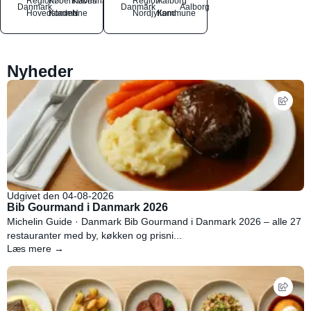
Region
Københavns
København
Region
Aalborg
Danmark
Danmark
Aalborg
Hovedstaden
Kommune
N
Nordjylland
Kommune
Nyheder
Udgivet den 04-08-2026
Bib Gourmand i Danmark 2026
Michelin Guide · Danmark Bib Gourmand i Danmark 2026 – alle 27
restauranter med by, køkken og prisni...
Læs mere →