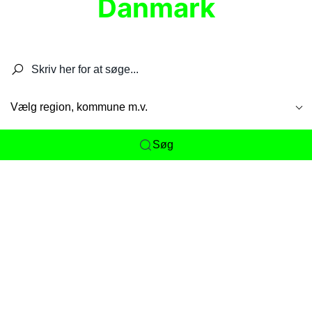
Danmark
Søg efter restauranter, spisesteder, caféer,
barer, pubber, hoteller og aktiviteter.
Vælg region, kommune m.v.
Søg
Her får du det komplette overblik
over
Danmarks mange spisesteder, caféer og
restauranter samlet ét sted. Vi gør det nemt for
dig at opdage alt fra skjulte lokale favoritter til
eksklusive gourmetoplevelser på tværs af alle
landets byer og regioner.
Søgningen er gjort enkel, så du hurtigt kan filtrere
efter madtype, lokation eller specifikke ønsker til