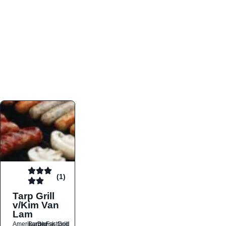
atmosfæren. Platformen er faktabaseret,
overskuelig og altid opdateret med de nyeste
informationer, hvilket gør den til det ideelle værktøj
for både lokale madelskere og turister på farten.
Find præcis den madtype og den stemning, der
passer til din næste middag, uanset hvor i landet
du befinder dig.
(1)
Tarp Grill
v/Kim Van
Lam
Amerikansk
Burger
Dansk
Fastfood
Grill