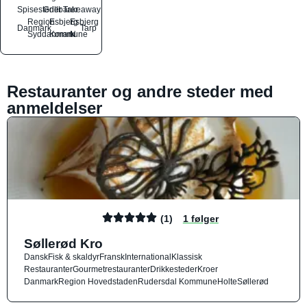
Spisesteder
Grillbarer
Takeaway
Region
Esbjerg
Esbjerg
Danmark
Tarp
Syddanmark
Kommune
N
Restauranter og andre steder med
anmeldelser
(1)
1 følger
Søllerød Kro
Dansk
Fisk & skaldyr
Fransk
International
Klassisk
Restauranter
Gourmetrestauranter
Drikkesteder
Kroer
Danmark
Region Hovedstaden
Rudersdal Kommune
Holte
Søllerød