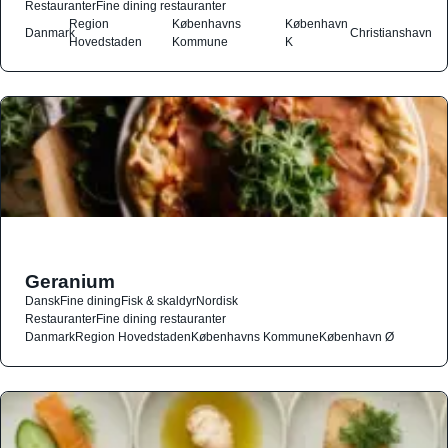
Restauranter
Fine dining restauranter
Region
Københavns
København
Danmark
Christianshavn
Hovedstaden
Kommune
K
Geranium
Dansk
Fine dining
Fisk & skaldyr
Nordisk
Restauranter
Fine dining restauranter
Danmark
Region Hovedstaden
Københavns Kommune
København Ø