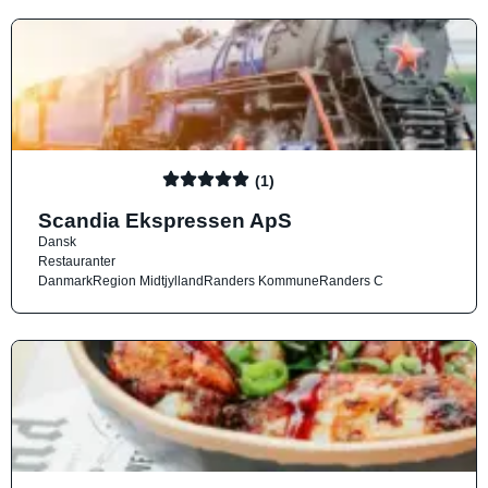
(1)
Scandia Ekspressen ApS
Dansk
Restauranter
Danmark
Region Midtjylland
Randers Kommune
Randers C