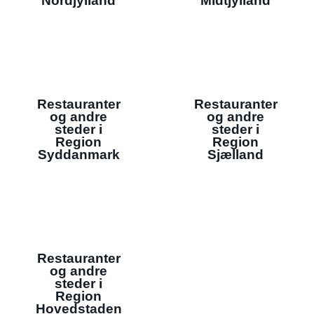
Nordjylland
Midtjylland
Restauranter
Restauranter
og andre
og andre
steder i
steder i
Region
Region
Syddanmark
Sjælland
Restauranter
og andre
steder i
Region
Hovedstaden