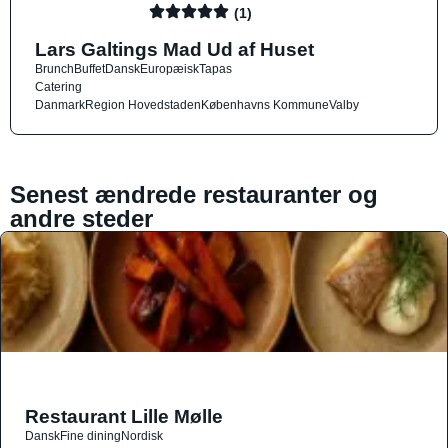
(1)
Lars Galtings Mad Ud af Huset
Brunch
Buffet
Dansk
Europæisk
Tapas
Catering
Danmark
Region Hovedstaden
Københavns Kommune
Valby
Senest ændrede restauranter og
andre steder
Restaurant Lille Mølle
Dansk
Fine dining
Nordisk