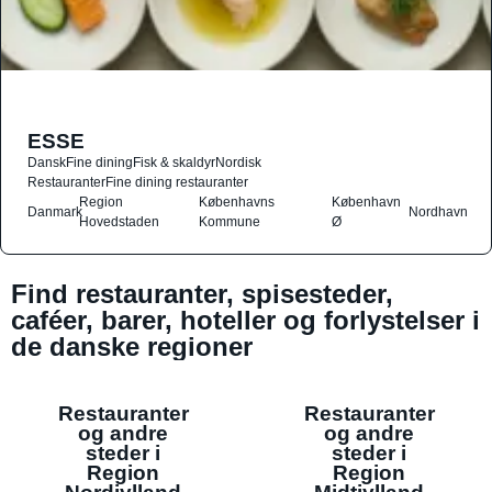
ESSE
Dansk
Fine dining
Fisk & skaldyr
Nordisk
Restauranter
Fine dining restauranter
Region
Københavns
København
Danmark
Nordhavn
Hovedstaden
Kommune
Ø
Find restauranter, spisesteder,
caféer, barer, hoteller og forlystelser i
de danske regioner
Restauranter
Restauranter
og andre
og andre
steder i
steder i
Region
Region