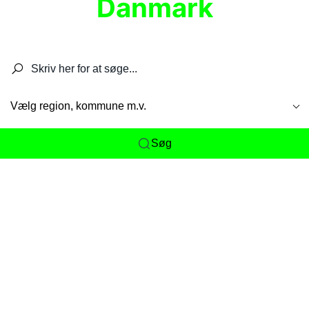
Danmark
Søg efter restauranter, spisesteder, caféer,
barer, pubber, hoteller og aktiviteter.
Vælg region, kommune m.v.
Søg
Her får du det komplette overblik
over
Danmarks mange spisesteder, caféer og
restauranter samlet ét sted. Vi gør det nemt for
dig at opdage alt fra skjulte lokale favoritter til
eksklusive gourmetoplevelser på tværs af alle
landets byer og regioner.
Søgningen er gjort enkel, så du hurtigt kan filtrere
efter madtype, lokation eller specifikke ønsker til