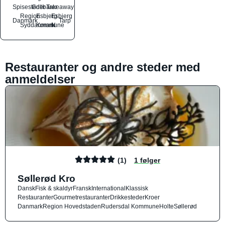
Spisesteder
Grillbarer
Takeaway
Region
Esbjerg
Esbjerg
Danmark
Tarp
Syddanmark
Kommune
N
Restauranter og andre steder med
anmeldelser
(1)
1 følger
Søllerød Kro
Dansk
Fisk & skaldyr
Fransk
International
Klassisk
Restauranter
Gourmetrestauranter
Drikkesteder
Kroer
Danmark
Region Hovedstaden
Rudersdal Kommune
Holte
Søllerød