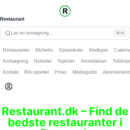
Restaurant
Lav en lynsøgning...
⌘+K
Restauranter
Michelin
Spisesteder
Madtyper
Caterin
Kortsøgning
Nyheder
Toplister
Anmeldelser
Tidslinje
Kontakt
Bliv oprettet
Priser
Medieguide
Abonnement
Restaurant.dk – Find de
bedste restauranter i