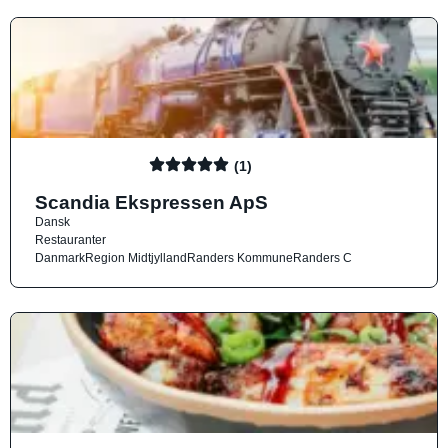
(1)
Scandia Ekspressen ApS
Dansk
Restauranter
Danmark
Region Midtjylland
Randers Kommune
Randers C