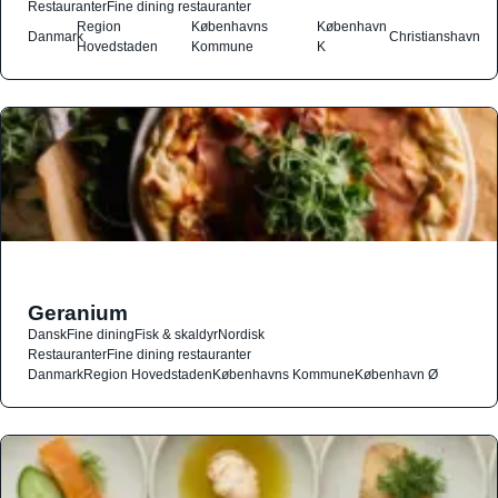
Restauranter
Fine dining restauranter
Region
Københavns
København
Danmark
Christianshavn
Hovedstaden
Kommune
K
Geranium
Dansk
Fine dining
Fisk & skaldyr
Nordisk
Restauranter
Fine dining restauranter
Danmark
Region Hovedstaden
Københavns Kommune
København Ø