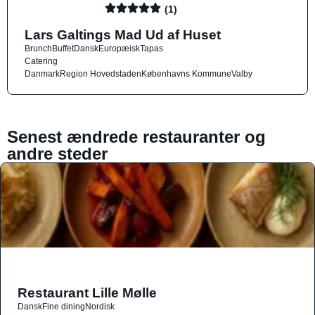
(1)
Lars Galtings Mad Ud af Huset
Brunch
Buffet
Dansk
Europæisk
Tapas
Catering
Danmark
Region Hovedstaden
Københavns Kommune
Valby
Senest ændrede restauranter og
andre steder
Restaurant Lille Mølle
Dansk
Fine dining
Nordisk