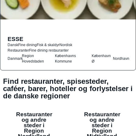
ESSE
Dansk
Fine dining
Fisk & skaldyr
Nordisk
Restauranter
Fine dining restauranter
Region
Københavns
København
Danmark
Nordhavn
Hovedstaden
Kommune
Ø
Find restauranter, spisesteder,
caféer, barer, hoteller og forlystelser i
de danske regioner
Restauranter
Restauranter
og andre
og andre
steder i
steder i
Region
Region