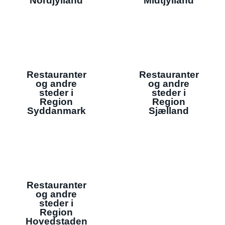
Nordjylland
Midtjylland
Restauranter
Restauranter
og andre
og andre
steder i
steder i
Region
Region
Syddanmark
Sjælland
Restauranter
og andre
steder i
Region
Hovedstaden