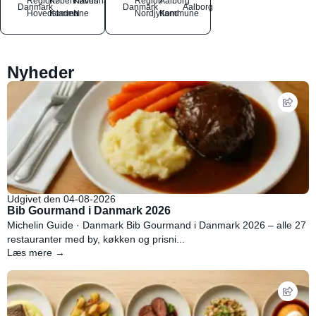
Region
Københavns
København
Region
Aalborg
Danmark
Danmark
Aalborg
Hovedstaden
Kommune
N
Nordjylland
Kommune
Nyheder
Udgivet den 04-08-2026
Bib Gourmand i Danmark 2026
Michelin Guide · Danmark Bib Gourmand i Danmark 2026 – alle 27
restauranter med by, køkken og prisni...
Læs mere →