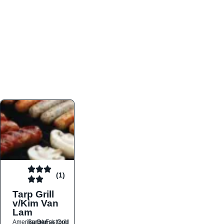
atmosfæren. Platformen er faktabaseret,
overskuelig og altid opdateret med de nyeste
informationer, hvilket gør den til det ideelle værktøj
for både lokale madelskere og turister på farten.
Find præcis den madtype og den stemning, der
passer til din næste middag, uanset hvor i landet
du befinder dig.
(1)
Tarp Grill
v/Kim Van
Lam
Amerikansk
Burger
Dansk
Fastfood
Grill