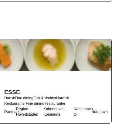
ESSE
Dansk
Fine dining
Fisk & skaldyr
Nordisk
Restauranter
Fine dining restauranter
Region
Københavns
København
Danmark
Nordhavn
Hovedstaden
Kommune
Ø