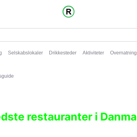
g
Selskabslokaler
Drikkesteder
Aktiviteter
Overnatning
sguide
edste restauranter i Danma
r, pubber, hoteller og aktiviteter.