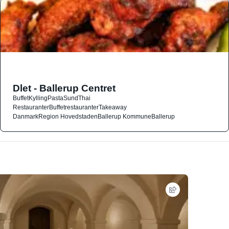
Dlet - Ballerup Centret
Buffet
Kylling
Pasta
Sund
Thai
Restauranter
Buffetrestauranter
Takeaway
Danmark
Region Hovedstaden
Ballerup Kommune
Ballerup