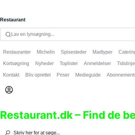
Restaurant
Lav en lynsøgning...
Restauranter
Michelin
Spisesteder
Madtyper
Caterin
Kortsøgning
Nyheder
Toplister
Anmeldelser
Tidslinje
Kontakt
Bliv oprettet
Priser
Medieguide
Abonnement
Restaurant.dk – Find de b
Søg efter restauranter, spisesteder, caféer, bare