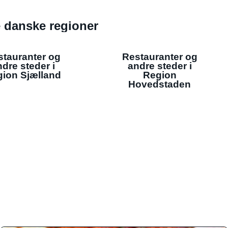
de danske regioner
stauranter og
Restauranter og
dre steder i
andre steder i
ion Sjælland
Region
Hovedstaden