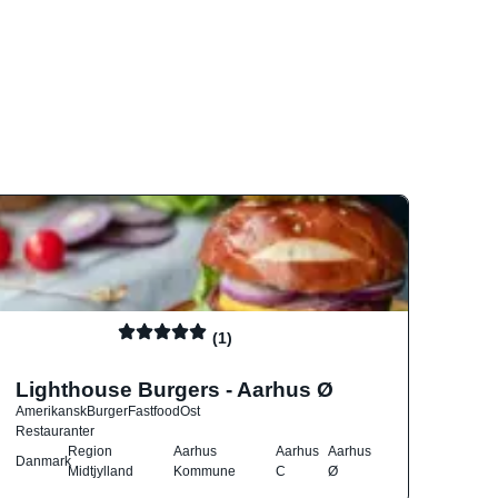
(1)
Lighthouse Burgers - Aarhus Ø
Amerikansk
Burger
Fastfood
Ost
Restauranter
Region
Aarhus
Aarhus
Aarhus
Danmark
Midtjylland
Kommune
C
Ø