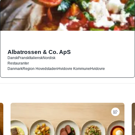
Albatrossen & Co. ApS
Dansk
Fransk
Italiensk
Nordisk
Restauranter
Danmark
Region Hovedstaden
Hvidovre Kommune
Hvidovre