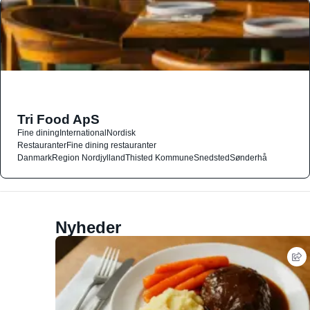
Tri Food ApS
Fine dining
International
Nordisk
Restauranter
Fine dining restauranter
Danmark
Region Nordjylland
Thisted Kommune
Snedsted
Sønderhå
Nyheder