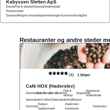
Kabyssen Sletten ApS
Dansk
Fisk & skaldyr
Klassisk
Smørrebrød
Restauranter
Danmark
Region Hovedstaden
Helsingør Kommune
Kvistgård
Restauranter og andre steder m
(1)
1 følger
Café HOX (Haderslev)
Fisk &
Vegetarisk
Amerikansk
Brunch
Burger
Dansk
Fastfood
Vegetarisk
skaldyr
smørrebrød
Spisesteder
Caféer
Drikkesteder
Kaffebarer
Region
Haderslev
Danmark
Haderslev
Syddanmark
Kommune