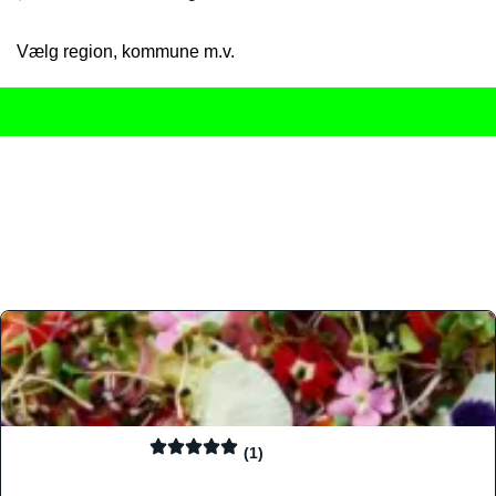
Vælg region, kommune m.v.
Her får du det komplette overblik
over Danmarks mange spisested
gourmetoplevelser på tværs af alle landets byer og regioner.
Søgningen er gjort enkel, så du hurtigt kan filtrere efter madtyp
informationer, hvilket gør den til det ideelle værktøj for både lo
Find præcis den madtype og den stemning, der passer til din næ
(1)