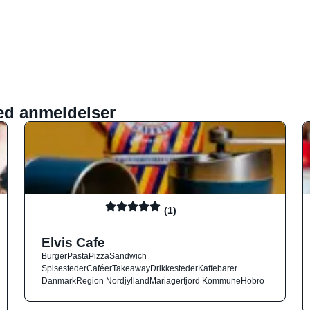
ed anmeldelser
(1)
Elvis Cafe
Burger
Pasta
Pizza
Sandwich
Spisesteder
Caféer
Takeaway
Drikkesteder
Kaffebarer
Danmark
Region Nordjylland
Mariagerfjord Kommune
Hobro