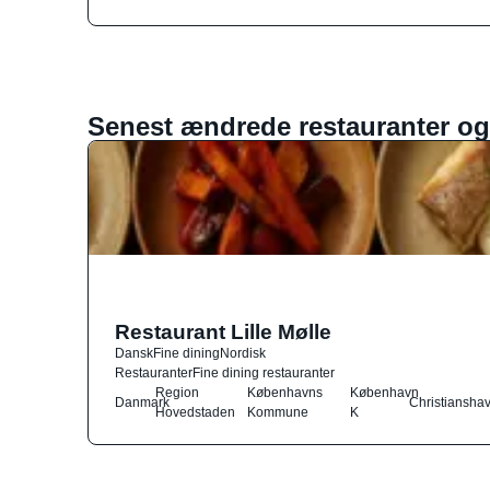
Senest ændrede restauranter og
Restaurant Lille Mølle
Dansk
Fine dining
Nordisk
Restauranter
Fine dining restauranter
Region
Københavns
København
Danmark
Christiansha
Hovedstaden
Kommune
K