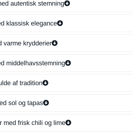
 med autentisk stemning
ed klassisk elegance
d varme krydderier
ed middelhavsstemning
lde af tradition
ed sol og tapas
 med frisk chili og lime