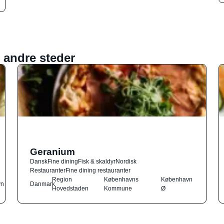
 andre steder
Geranium
Dansk
Fine dining
Fisk & skaldyr
Nordisk
Restauranter
Fine dining restauranter
Region
Københavns
København
vn
Danmark
Hovedstaden
Kommune
Ø