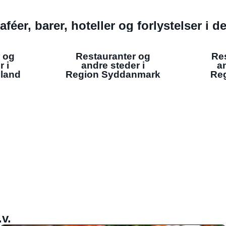
aféer, barer, hoteller og forlystelser i 
 og
Restauranter og
Re
r i
andre steder i
an
lland
Region Syddanmark
Reg
v.