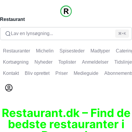
Restaurant
Lav en lynsøgning...
⌘+K
Restauranter
Michelin
Spisesteder
Madtyper
Caterin
Kortsøgning
Nyheder
Toplister
Anmeldelser
Tidslinje
Kontakt
Bliv oprettet
Priser
Medieguide
Abonnement
Restaurant.dk – Find de
bedste restauranter i