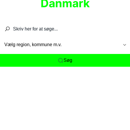
Danmark
Søg efter restauranter, spisesteder, caféer,
barer, pubber, hoteller og aktiviteter.
Vælg region, kommune m.v.
Søg
Her får du det komplette overblik
over
Danmarks mange spisesteder, caféer og
restauranter samlet ét sted. Vi gør det nemt for
dig at opdage alt fra skjulte lokale favoritter til
eksklusive gourmetoplevelser på tværs af alle
landets byer og regioner.
Søgningen er gjort enkel, så du hurtigt kan filtrere
efter madtype, lokation eller specifikke ønsker til