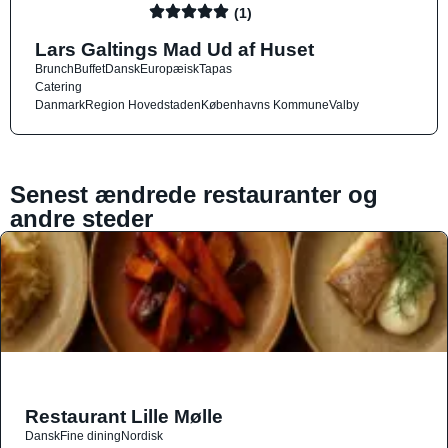
(1)
Lars Galtings Mad Ud af Huset
Brunch
Buffet
Dansk
Europæisk
Tapas
Catering
Danmark
Region Hovedstaden
Københavns Kommune
Valby
Senest ændrede restauranter og
andre steder
Restaurant Lille Mølle
Dansk
Fine dining
Nordisk