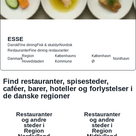
ESSE
Dansk
Fine dining
Fisk & skaldyr
Nordisk
Restauranter
Fine dining restauranter
Region
Københavns
København
Danmark
Nordhavn
Hovedstaden
Kommune
Ø
Find restauranter, spisesteder,
caféer, barer, hoteller og forlystelser i
de danske regioner
Restauranter
Restauranter
og andre
og andre
steder i
steder i
Region
Region