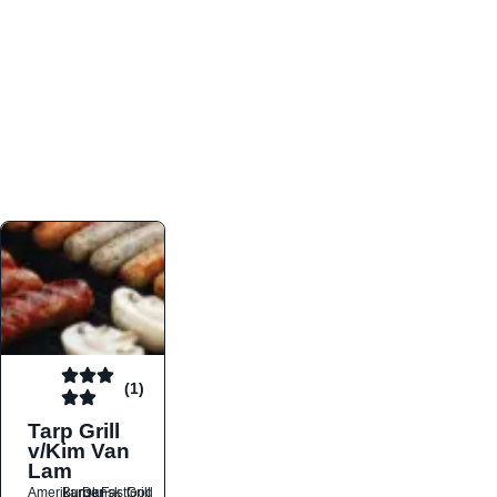
atmosfæren. Platformen er faktabaseret,
overskuelig og altid opdateret med de nyeste
informationer, hvilket gør den til det ideelle værktøj
for både lokale madelskere og turister på farten.
Find præcis den madtype og den stemning, der
passer til din næste middag, uanset hvor i landet
du befinder dig.
(1)
Tarp Grill
v/Kim Van
Lam
Amerikansk
Burger
Dansk
Fastfood
Grill