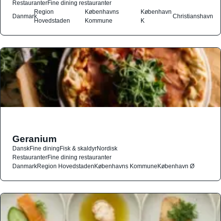
Restauranter
Fine dining restauranter
Region
Københavns
København
Danmark
Christianshavn
Hovedstaden
Kommune
K
Geranium
Dansk
Fine dining
Fisk & skaldyr
Nordisk
Restauranter
Fine dining restauranter
Danmark
Region Hovedstaden
Københavns Kommune
København Ø