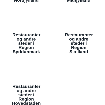
Nordjylland
Midtjylland
Restauranter
Restauranter
og andre
og andre
steder i
steder i
Region
Region
Syddanmark
Sjælland
Restauranter
og andre
steder i
Region
Hovedstaden