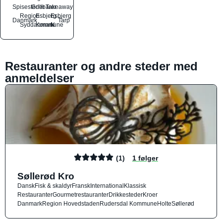
Spisesteder
Grillbarer
Takeaway
Region
Esbjerg
Esbjerg
Danmark
Tarp
Syddanmark
Kommune
N
Restauranter og andre steder med
anmeldelser
(1)
1 følger
Søllerød Kro
Dansk
Fisk & skaldyr
Fransk
International
Klassisk
Restauranter
Gourmetrestauranter
Drikkesteder
Kroer
Danmark
Region Hovedstaden
Rudersdal Kommune
Holte
Søllerød