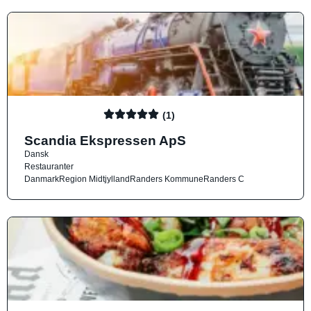
(1)
Scandia Ekspressen ApS
Dansk
Restauranter
Danmark
Region Midtjylland
Randers Kommune
Randers C