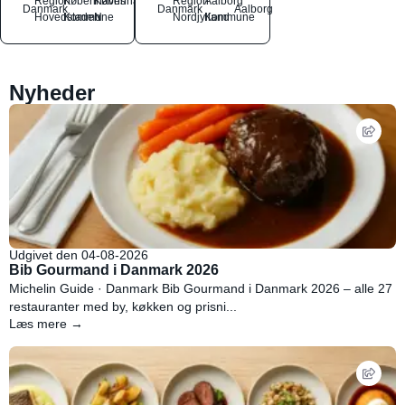
Region
Københavns
København
Region
Aalborg
Danmark
Danmark
Aalborg
Hovedstaden
Kommune
N
Nordjylland
Kommune
Nyheder
Udgivet den 04-08-2026
Bib Gourmand i Danmark 2026
Michelin Guide · Danmark Bib Gourmand i Danmark 2026 – alle 27
restauranter med by, køkken og prisni...
Læs mere →