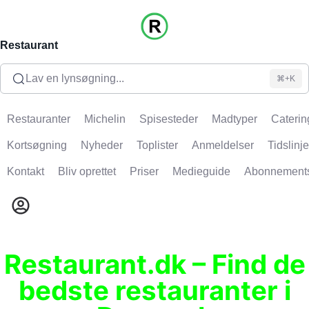
Restaurant
Lav en lynsøgning...
⌘+K
Restauranter
Michelin
Spisesteder
Madtyper
Caterin
Kortsøgning
Nyheder
Toplister
Anmeldelser
Tidslinje
Kontakt
Bliv oprettet
Priser
Medieguide
Abonnement
Restaurant.dk – Find de
bedste restauranter i