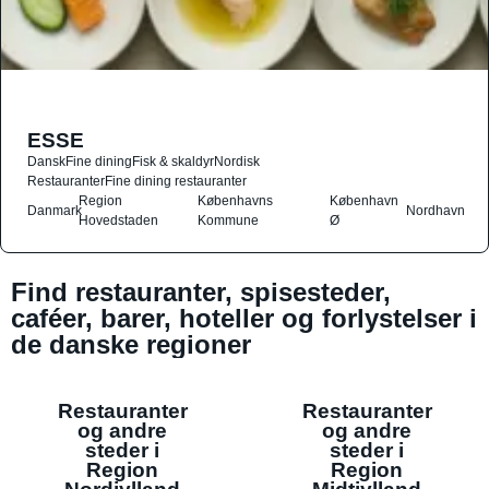
ESSE
Dansk
Fine dining
Fisk & skaldyr
Nordisk
Restauranter
Fine dining restauranter
Region
Københavns
København
Danmark
Nordhavn
Hovedstaden
Kommune
Ø
Find restauranter, spisesteder,
caféer, barer, hoteller og forlystelser i
de danske regioner
Restauranter
Restauranter
og andre
og andre
steder i
steder i
Region
Region