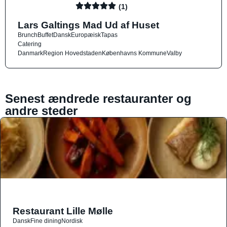
(1)
Lars Galtings Mad Ud af Huset
Brunch
Buffet
Dansk
Europæisk
Tapas
Catering
Danmark
Region Hovedstaden
Københavns Kommune
Valby
Senest ændrede restauranter og
andre steder
Restaurant Lille Mølle
Dansk
Fine dining
Nordisk