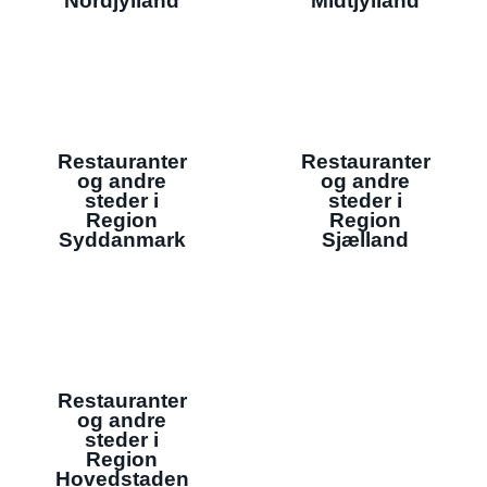
Nordjylland
Midtjylland
Restauranter
Restauranter
og andre
og andre
steder i
steder i
Region
Region
Syddanmark
Sjælland
Restauranter
og andre
steder i
Region
Hovedstaden