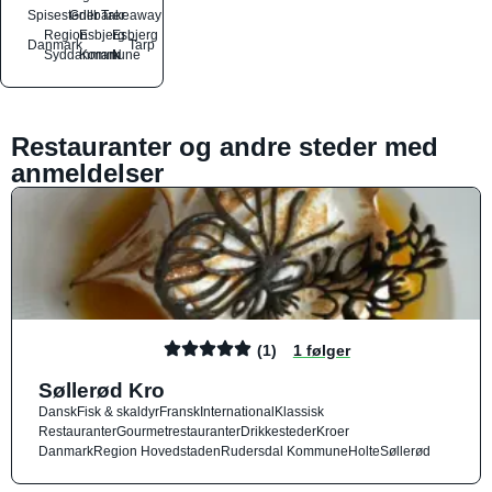
Spisesteder
Grillbarer
Takeaway
Region
Esbjerg
Esbjerg
Danmark
Tarp
Syddanmark
Kommune
N
Restauranter og andre steder med
anmeldelser
(1)
1 følger
Søllerød Kro
Dansk
Fisk & skaldyr
Fransk
International
Klassisk
Restauranter
Gourmetrestauranter
Drikkesteder
Kroer
Danmark
Region Hovedstaden
Rudersdal Kommune
Holte
Søllerød