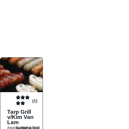
atmosfæren. Platformen er faktabaseret,
overskuelig og altid opdateret med de nyeste
informationer, hvilket gør den til det ideelle værktøj
for både lokale madelskere og turister på farten.
Find præcis den madtype og den stemning, der
passer til din næste middag, uanset hvor i landet
du befinder dig.
(1)
Tarp Grill
v/Kim Van
Lam
Amerikansk
Burger
Dansk
Fastfood
Grill