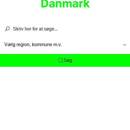
Danmark
Søg efter restauranter, spisesteder, caféer,
barer, pubber, hoteller og aktiviteter.
Vælg region, kommune m.v.
Søg
Her får du det komplette overblik
over
Danmarks mange spisesteder, caféer og
restauranter samlet ét sted. Vi gør det nemt for
dig at opdage alt fra skjulte lokale favoritter til
eksklusive gourmetoplevelser på tværs af alle
landets byer og regioner.
Søgningen er gjort enkel, så du hurtigt kan filtrere
efter madtype, lokation eller specifikke ønsker til