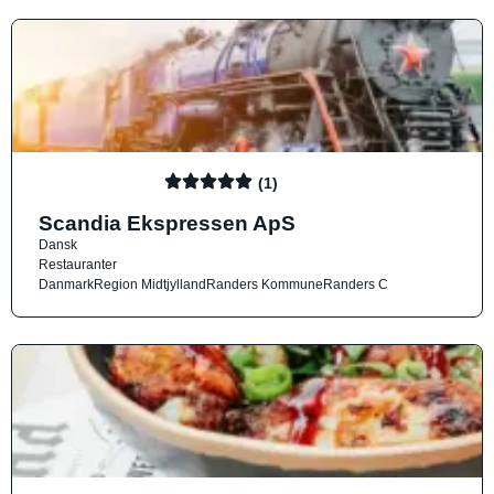
(1)
Scandia Ekspressen ApS
Dansk
Restauranter
Danmark
Region Midtjylland
Randers Kommune
Randers C