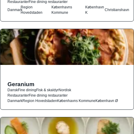
Restauranter
Fine dining restauranter
Region
Københavns
København
Danmark
Christianshavn
Hovedstaden
Kommune
K
Geranium
Dansk
Fine dining
Fisk & skaldyr
Nordisk
Restauranter
Fine dining restauranter
Danmark
Region Hovedstaden
Københavns Kommune
København Ø