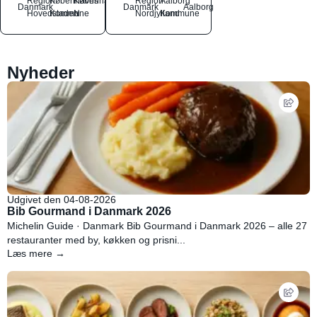
Region
Københavns
København
Region
Aalborg
Danmark
Danmark
Aalborg
Hovedstaden
Kommune
N
Nordjylland
Kommune
Nyheder
Udgivet den 04-08-2026
Bib Gourmand i Danmark 2026
Michelin Guide · Danmark Bib Gourmand i Danmark 2026 – alle 27
restauranter med by, køkken og prisni...
Læs mere →