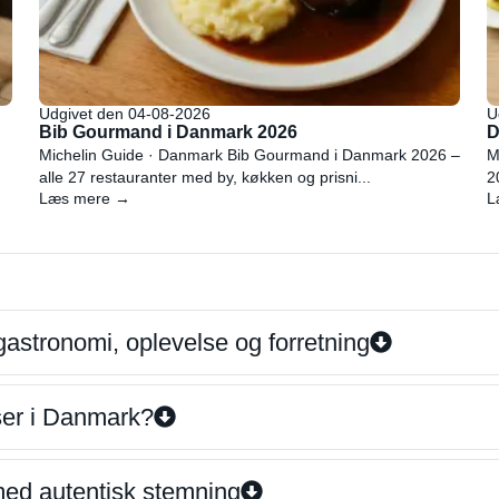
Udgivet den 04-08-2026
U
Bib Gourmand i Danmark 2026
D
Michelin Guide · Danmark Bib Gourmand i Danmark 2026 –
M
alle 27 restauranter med by, køkken og prisni...
2
Læs mere →
L
gastronomi, oplevelse og forretning
iser i Danmark?
 med autentisk stemning