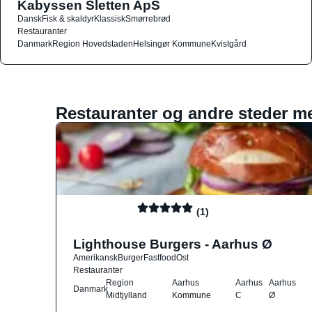
Kabyssen Sletten ApS
Dansk
Fisk & skaldyr
Klassisk
Smørrebrød
Restauranter
Danmark
Region Hovedstaden
Helsingør Kommune
Kvistgård
Restauranter og andre steder m
(1)
Lighthouse Burgers - Aarhus Ø
Amerikansk
Burger
Fastfood
Ost
Restauranter
Region
Aarhus
Aarhus
Aarhus
Danmark
Midtjylland
Kommune
C
Ø