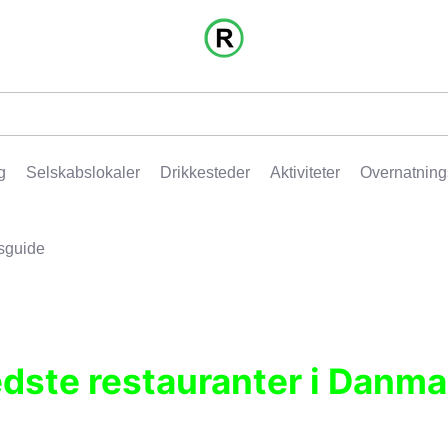
g
Selskabslokaler
Drikkesteder
Aktiviteter
Overnatning
sguide
edste restauranter i Danma
r, pubber, hoteller og aktiviteter.