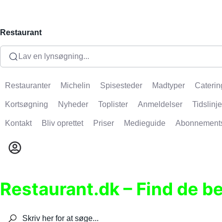
Restaurant
Lav en lynsøgning...
Restauranter
Michelin
Spisesteder
Madtyper
Caterin
Kortsøgning
Nyheder
Toplister
Anmeldelser
Tidslinje
Kontakt
Bliv oprettet
Priser
Medieguide
Abonnement
Restaurant.dk – Find de b
Søg efter restauranter, spisesteder, caféer, bare