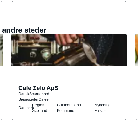
 andre steder
Cafe Zelo ApS
Dansk
Smørrebrød
Spisesteder
Caféer
Region
Guldborgsund
Nykøbing
Danmark
Sjælland
Kommune
Falster