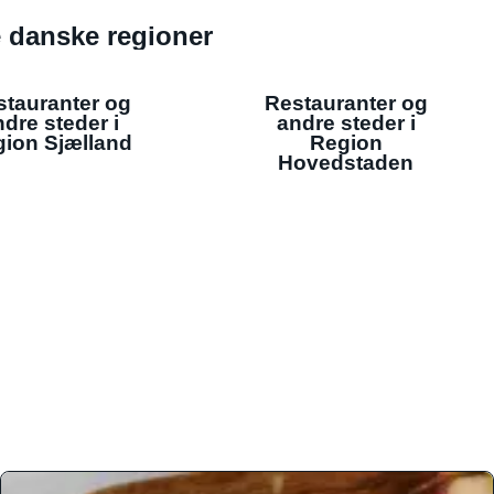
de danske regioner
stauranter og
Restauranter og
dre steder i
andre steder i
ion Sjælland
Region
Hovedstaden