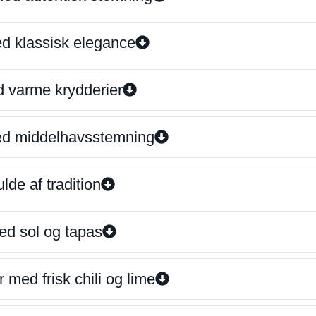
ed klassisk elegance
d varme krydderier
ed middelhavsstemning
lde af tradition
ed sol og tapas
 med frisk chili og lime