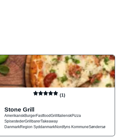
(1)
Stone Grill
Amerikansk
Burger
Fastfood
Grill
Italiensk
Pizza
Spisesteder
Grillbarer
Takeaway
Danmark
Region Syddanmark
Nordfyns Kommune
Søndersø