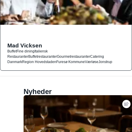
Mad Vicksen
Buffet
Fine dining
Italiensk
Restauranter
Buffetrestauranter
Gourmetrestauranter
Catering
Danmark
Region Hovedstaden
Furesø Kommune
Værløse
Jonstrup
Nyheder