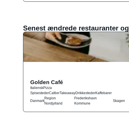
Senest ændrede restauranter og
Golden Café
Italiensk
Pizza
Spisesteder
Caféer
Takeaway
Drikkesteder
Kaffebarer
Region
Frederikshavn
Danmark
Skagen
Nordjylland
Kommune