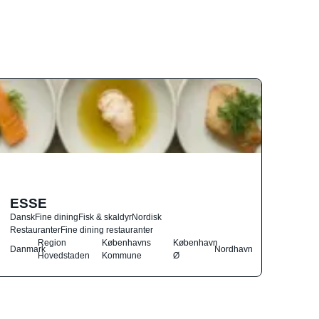
ESSE
Dansk
Fine dining
Fisk & skaldyr
Nordisk
Restauranter
Fine dining restauranter
Region
Københavns
København
Danmark
Nordhavn
Hovedstaden
Kommune
Ø