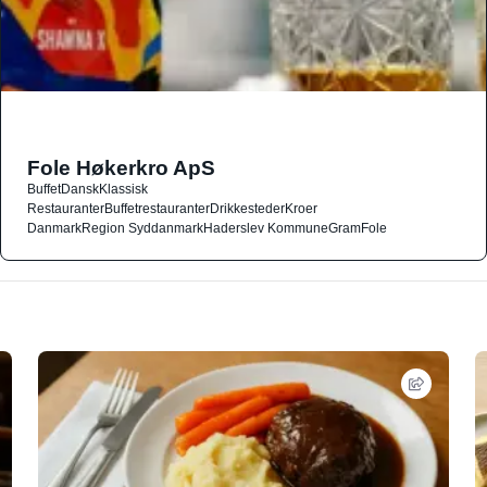
Fole Høkerkro ApS
Buffet
Dansk
Klassisk
Restauranter
Buffetrestauranter
Drikkesteder
Kroer
Danmark
Region Syddanmark
Haderslev Kommune
Gram
Fole