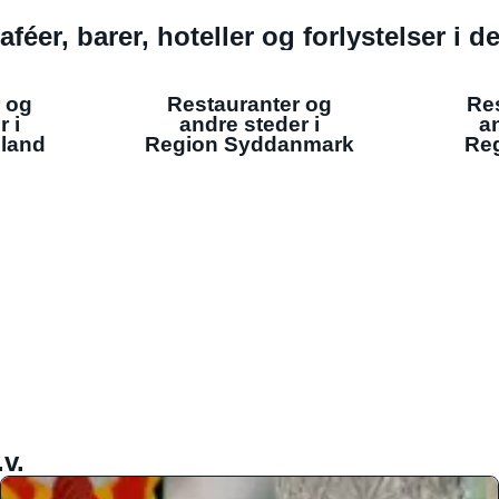
aféer, barer, hoteller og forlystelser i 
 og
Restauranter og
Re
r i
andre steder i
an
lland
Region Syddanmark
Reg
v.