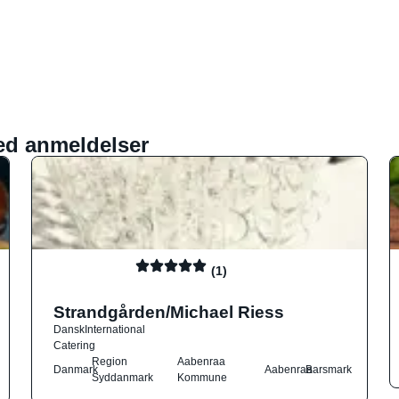
ed anmeldelser
(1)
Strandgården/Michael Riess
Dansk
International
Catering
Region
Aabenraa
Danmark
Aabenraa
Barsmark
Syddanmark
Kommune