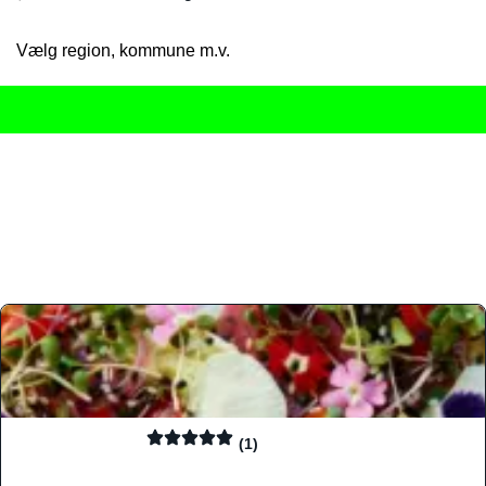
Vælg region, kommune m.v.
Her får du det komplette overblik
over Danmarks mange spisested
gourmetoplevelser på tværs af alle landets byer og regioner.
Søgningen er gjort enkel, så du hurtigt kan filtrere efter madtyp
informationer, hvilket gør den til det ideelle værktøj for både lo
Find præcis den madtype og den stemning, der passer til din næ
(1)