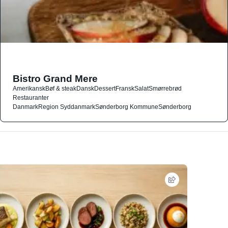
Bistro Grand Mere
Amerikansk
Bøf & steak
Dansk
Dessert
Fransk
Salat
Smørrebrød
Restauranter
Danmark
Region Syddanmark
Sønderborg Kommune
Sønderborg