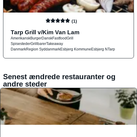
(1)
Tarp Grill v/Kim Van Lam
Amerikansk
Burger
Dansk
Fastfood
Grill
Spisesteder
Grillbarer
Takeaway
Danmark
Region Syddanmark
Esbjerg Kommune
Esbjerg N
Tarp
Senest ændrede restauranter og
andre steder