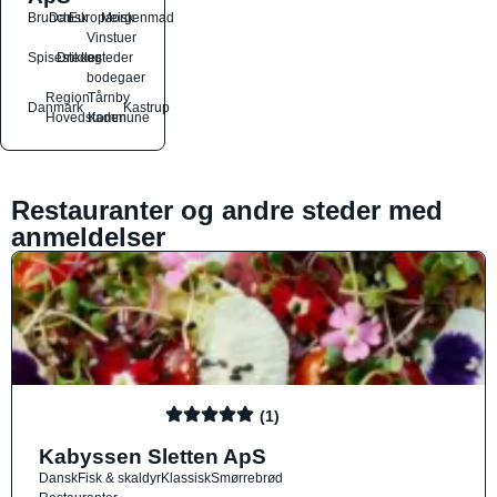
Brunch
Dansk
Europæisk
Morgenmad
Vinstuer
Spisesteder
Drikkesteder
og
bodegaer
Region
Tårnby
Danmark
Kastrup
Hovedstaden
Kommune
Restauranter og andre steder med
anmeldelser
(1)
Kabyssen Sletten ApS
Dansk
Fisk & skaldyr
Klassisk
Smørrebrød