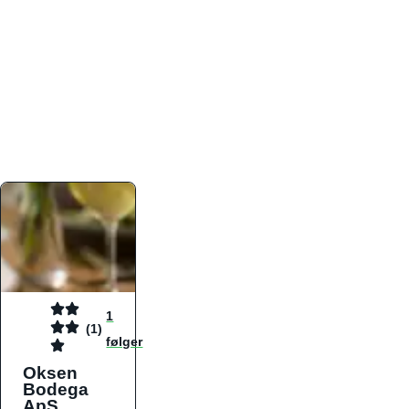
atmosfæren. Platformen er faktabaseret,
overskuelig og altid opdateret med de nyeste
informationer, hvilket gør den til det ideelle værktøj
for både lokale madelskere og turister på farten.
Find præcis den madtype og den stemning, der
passer til din næste middag, uanset hvor i landet
du befinder dig.
1
(1)
følger
Oksen
Bodega
ApS