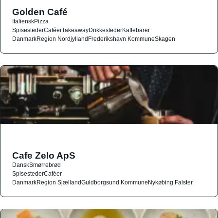
Golden Café
Italiensk
Pizza
Spisesteder
Caféer
Takeaway
Drikkesteder
Kaffebarer
Danmark
Region Nordjylland
Frederikshavn Kommune
Skagen
Cafe Zelo ApS
Dansk
Smørrebrød
Spisesteder
Caféer
Danmark
Region Sjælland
Guldborgsund Kommune
Nykøbing Falster