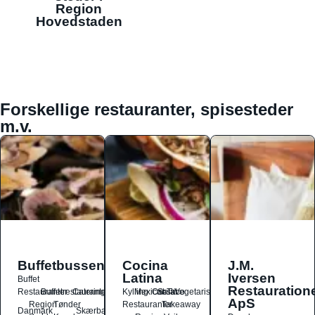
Region
Hovedstaden
Forskellige restauranter, spisesteder
m.v.
Buffetbussen
Cocina
J.M.
Latina
Iversen
Buffet
Restauration
Restauranter
Buffetrestauranter
Catering
Kylling
Mexicansk
Ost
Salat
Taco
Vegetarisk
ApS
Region
Tønder
Restauranter
Takeaway
Danmark
Skærbæk