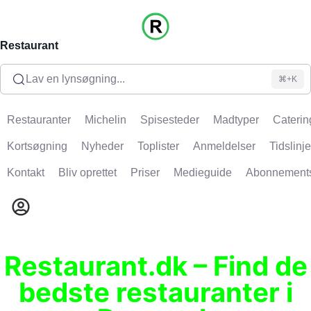
Restaurant
Lav en lynsøgning...
⌘+K
Restauranter
Michelin
Spisesteder
Madtyper
Caterin
Kortsøgning
Nyheder
Toplister
Anmeldelser
Tidslinje
Kontakt
Bliv oprettet
Priser
Medieguide
Abonnement
Restaurant.dk – Find de
bedste restauranter i