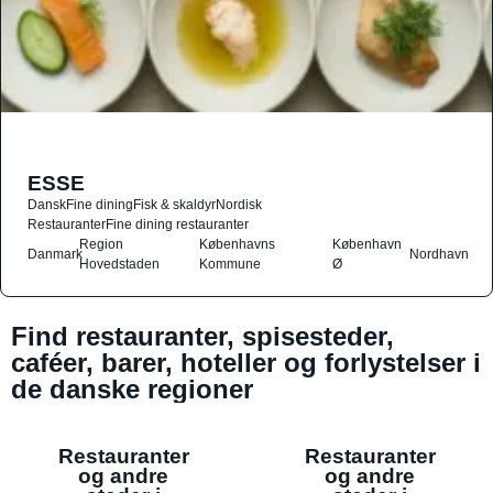
ESSE
Dansk
Fine dining
Fisk & skaldyr
Nordisk
Restauranter
Fine dining restauranter
Region
Københavns
København
Danmark
Nordhavn
Hovedstaden
Kommune
Ø
Find restauranter, spisesteder,
caféer, barer, hoteller og forlystelser i
de danske regioner
Restauranter
Restauranter
og andre
og andre