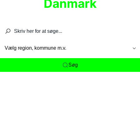
Danmark
Søg efter restauranter, spisesteder, caféer,
barer, pubber, hoteller og aktiviteter.
Vælg region, kommune m.v.
Søg
Her får du det komplette overblik
over
Danmarks mange spisesteder, caféer og
restauranter samlet ét sted. Vi gør det nemt for
dig at opdage alt fra skjulte lokale favoritter til
eksklusive gourmetoplevelser på tværs af alle
landets byer og regioner.
Søgningen er gjort enkel, så du hurtigt kan filtrere
efter madtype, lokation eller specifikke ønsker til