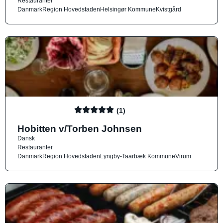
Restauranter
Danmark
Region Hovedstaden
Helsingør Kommune
Kvistgård
(1)
Hobitten v/Torben Johnsen
Dansk
Restauranter
Danmark
Region Hovedstaden
Lyngby-Taarbæk Kommune
Virum