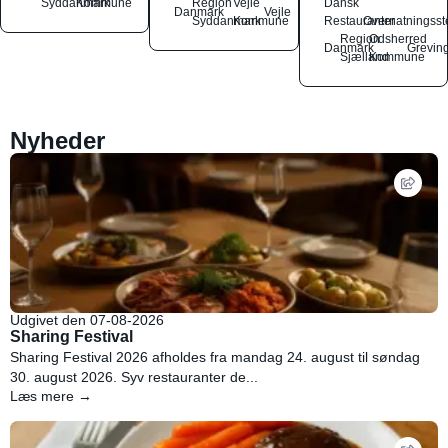
Syddanmark
Kommune
Region
Vejle
Dansk
Danmark
Vejle
Syddanmark
Kommune
Restauranter
Overnatningsst
Region
Odsherred
Danmark
Grevin
Sjælland
Kommune
Nyheder
Udgivet den 07-08-2026
Sharing Festival
Sharing Festival 2026 afholdes fra mandag 24. august til søndag
30. august 2026. Syv restauranter de...
Læs mere →