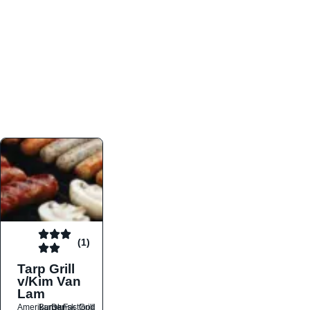
atmosfæren. Platformen er faktabaseret,
overskuelig og altid opdateret med de nyeste
informationer, hvilket gør den til det ideelle værktøj
for både lokale madelskere og turister på farten.
Find præcis den madtype og den stemning, der
passer til din næste middag, uanset hvor i landet
du befinder dig.
(1)
Tarp Grill
v/Kim Van
Lam
Amerikansk
Burger
Dansk
Fastfood
Grill