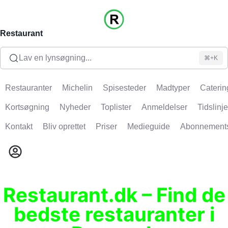
Restaurant
Lav en lynsøgning...
⌘+K
Restauranter
Michelin
Spisesteder
Madtyper
Caterin
Kortsøgning
Nyheder
Toplister
Anmeldelser
Tidslinje
Kontakt
Bliv oprettet
Priser
Medieguide
Abonnement
Restaurant.dk – Find de
bedste restauranter i