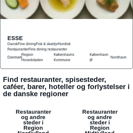
ESSE
Dansk
Fine dining
Fisk & skaldyr
Nordisk
Restauranter
Fine dining restauranter
Region
Københavns
København
Danmark
Nordhavn
Hovedstaden
Kommune
Ø
Find restauranter, spisesteder,
caféer, barer, hoteller og forlystelser i
de danske regioner
Restauranter
Restauranter
og andre
og andre
steder i
steder i
Region
Region