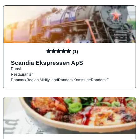
(1)
Scandia Ekspressen ApS
Dansk
Restauranter
Danmark
Region Midtjylland
Randers Kommune
Randers C