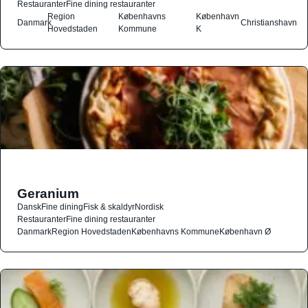
Restauranter
Fine dining restauranter
Region
Københavns
København
Danmark
Christianshavn
Hovedstaden
Kommune
K
Geranium
Dansk
Fine dining
Fisk & skaldyr
Nordisk
Restauranter
Fine dining restauranter
Danmark
Region Hovedstaden
Københavns Kommune
København Ø