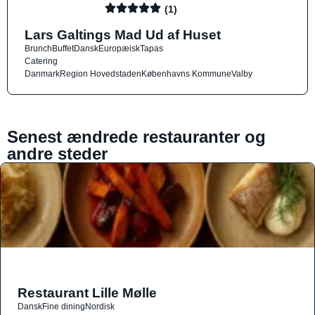
(1)
Lars Galtings Mad Ud af Huset
Brunch
Buffet
Dansk
Europæisk
Tapas
Catering
Danmark
Region Hovedstaden
Københavns Kommune
Valby
Senest ændrede restauranter og
andre steder
Restaurant Lille Mølle
Dansk
Fine dining
Nordisk