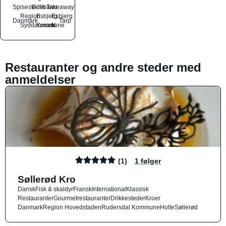
Spisesteder
Grillbarer
Takeaway
Region
Esbjerg
Esbjerg
Danmark
Tarp
Syddanmark
Kommune
N
Restauranter og andre steder med
anmeldelser
(1)
1 følger
Søllerød Kro
Dansk
Fisk & skaldyr
Fransk
International
Klassisk
Restauranter
Gourmetrestauranter
Drikkesteder
Kroer
Danmark
Region Hovedstaden
Rudersdal Kommune
Holte
Søllerød