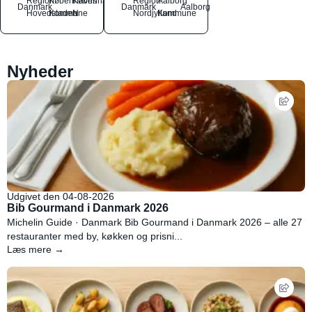
Region
Københavns
København
Region
Aalborg
Danmark
Danmark
Aalborg
Hovedstaden
Kommune
N
Nordjylland
Kommune
Nyheder
Udgivet den 04-08-2026
Bib Gourmand i Danmark 2026
Michelin Guide · Danmark Bib Gourmand i Danmark 2026 – alle 27
restauranter med by, køkken og prisni...
Læs mere →