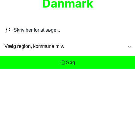
Danmark
Søg efter restauranter, spisesteder, caféer,
barer, pubber, hoteller og aktiviteter.
Vælg region, kommune m.v.
Søg
Her får du det komplette overblik
over
Danmarks mange spisesteder, caféer og
restauranter samlet ét sted. Vi gør det nemt for
dig at opdage alt fra skjulte lokale favoritter til
eksklusive gourmetoplevelser på tværs af alle
landets byer og regioner.
Søgningen er gjort enkel, så du hurtigt kan filtrere
efter madtype, lokation eller specifikke ønsker til