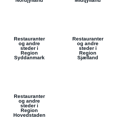
Nordjylland
Midtjylland
Restauranter
Restauranter
og andre
og andre
steder i
steder i
Region
Region
Syddanmark
Sjælland
Restauranter
og andre
steder i
Region
Hovedstaden