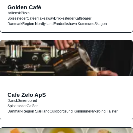
Golden Café
Italiensk
Pizza
Spisesteder
Caféer
Takeaway
Drikkesteder
Kaffebarer
Danmark
Region Nordjylland
Frederikshavn Kommune
Skagen
Cafe Zelo ApS
Dansk
Smørrebrød
Spisesteder
Caféer
Danmark
Region Sjælland
Guldborgsund Kommune
Nykøbing Falster