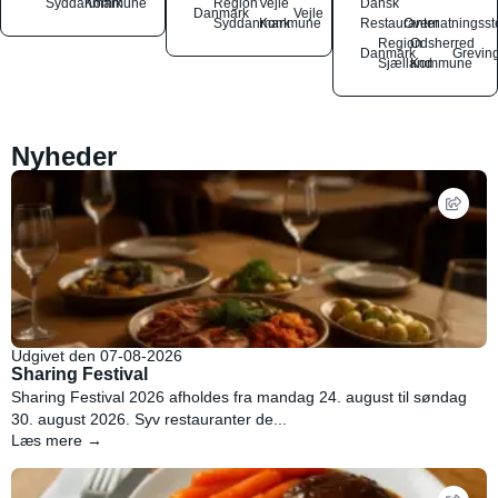
Syddanmark
Kommune
Region
Vejle
Dansk
Danmark
Vejle
Syddanmark
Kommune
Restauranter
Overnatningsst
Region
Odsherred
Danmark
Grevin
Sjælland
Kommune
Nyheder
Udgivet den 07-08-2026
Sharing Festival
Sharing Festival 2026 afholdes fra mandag 24. august til søndag
30. august 2026. Syv restauranter de...
Læs mere →