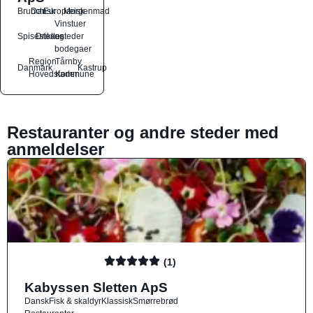
Brunch
Dansk
Europæisk
Morgenmad
Vinstuer
Spisesteder
Drikkesteder
og
bodegaer
Region
Tårnby
Danmark
Kastrup
Hovedstaden
Kommune
Restauranter og andre steder med
anmeldelser
(1)
Kabyssen Sletten ApS
Dansk
Fisk & skaldyr
Klassisk
Smørrebrød