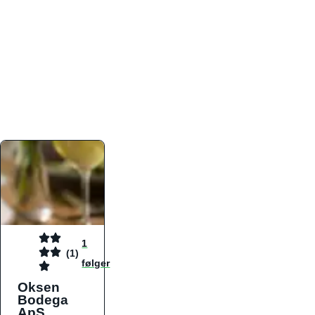
atmosfæren. Platformen er faktabaseret,
overskuelig og altid opdateret med de nyeste
informationer, hvilket gør den til det ideelle værktøj
for både lokale madelskere og turister på farten.
Find præcis den madtype og den stemning, der
passer til din næste middag, uanset hvor i landet
du befinder dig.
1
(1)
følger
Oksen
Bodega
ApS