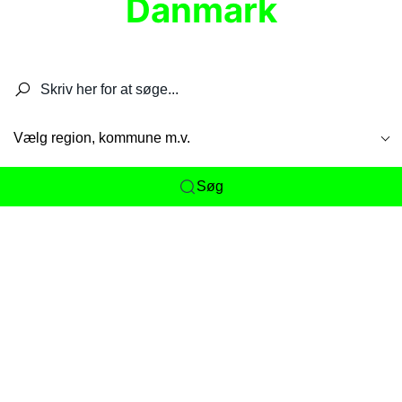
Danmark
Søg efter restauranter, spisesteder, caféer,
barer, pubber, hoteller og aktiviteter.
Vælg region, kommune m.v.
Søg
Her får du det komplette overblik
over
Danmarks mange spisesteder, caféer og
restauranter samlet ét sted. Vi gør det nemt for
dig at opdage alt fra skjulte lokale favoritter til
eksklusive gourmetoplevelser på tværs af alle
landets byer og regioner.
Søgningen er gjort enkel, så du hurtigt kan filtrere
efter madtype, lokation eller specifikke ønsker til