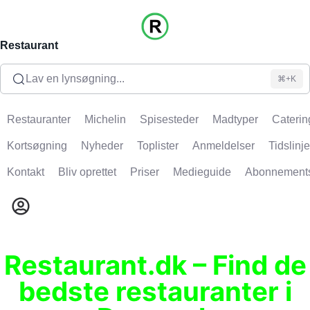
Restaurant
Lav en lynsøgning...
⌘+K
Restauranter
Michelin
Spisesteder
Madtyper
Caterin
Kortsøgning
Nyheder
Toplister
Anmeldelser
Tidslinje
Kontakt
Bliv oprettet
Priser
Medieguide
Abonnement
Restaurant.dk – Find de
bedste restauranter i