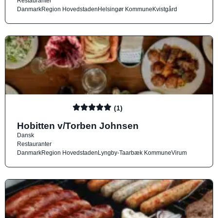
Restauranter
Danmark
Region Hovedstaden
Helsingør Kommune
Kvistgård
(1)
Hobitten v/Torben Johnsen
Dansk
Restauranter
Danmark
Region Hovedstaden
Lyngby-Taarbæk Kommune
Virum