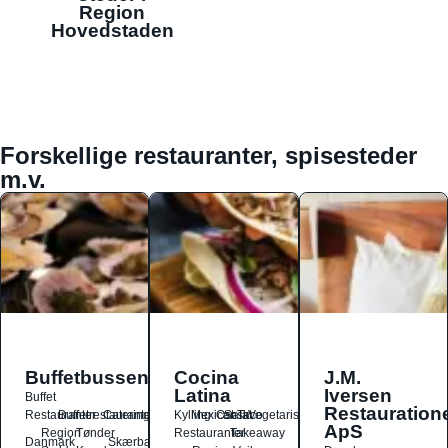
Region
Hovedstaden
Forskellige restauranter, spisesteder
m.v.
Buffetbussen
Cocina
J.M.
Latina
Iversen
Buffet
Restauration
Restauranter
Buffetrestauranter
Catering
Kylling
Mexicansk
Ost
Salat
Taco
Vegetarisk
ApS
Region
Tønder
Restauranter
Takeaway
Danmark
Skærbæk