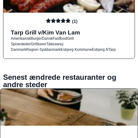
(1)
Tarp Grill v/Kim Van Lam
Amerikansk
Burger
Dansk
Fastfood
Grill
Spisesteder
Grillbarer
Takeaway
Danmark
Region Syddanmark
Esbjerg Kommune
Esbjerg N
Tarp
Senest ændrede restauranter og
andre steder