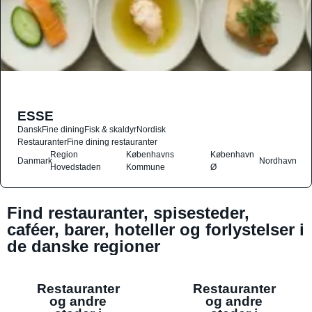
ESSE
Dansk
Fine dining
Fisk & skaldyr
Nordisk
Restauranter
Fine dining restauranter
Region
Københavns
København
Danmark
Nordhavn
Hovedstaden
Kommune
Ø
Find restauranter, spisesteder,
caféer, barer, hoteller og forlystelser i
de danske regioner
Restauranter
Restauranter
og andre
og andre