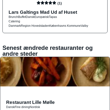
(1)
Lars Galtings Mad Ud af Huset
Brunch
Buffet
Dansk
Europæisk
Tapas
Catering
Danmark
Region Hovedstaden
Københavns Kommune
Valby
Senest ændrede restauranter og
andre steder
Restaurant Lille Mølle
Dansk
Fine dining
Nordisk