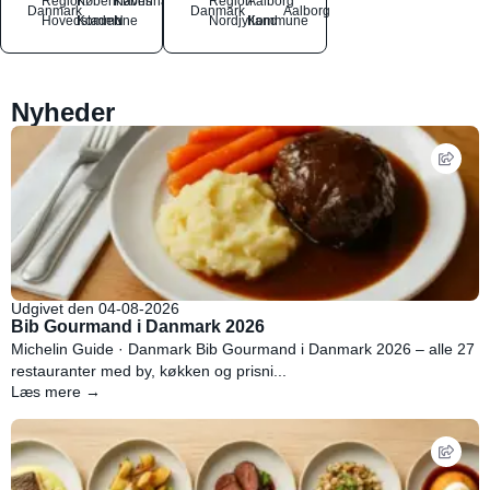
Region
Københavns
København
Region
Aalborg
Danmark
Danmark
Aalborg
Hovedstaden
Kommune
N
Nordjylland
Kommune
Nyheder
Udgivet den 04-08-2026
Bib Gourmand i Danmark 2026
Michelin Guide · Danmark Bib Gourmand i Danmark 2026 – alle 27
restauranter med by, køkken og prisni...
Læs mere →