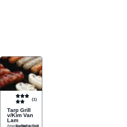
atmosfæren. Platformen er faktabaseret,
overskuelig og altid opdateret med de nyeste
informationer, hvilket gør den til det ideelle værktøj
for både lokale madelskere og turister på farten.
Find præcis den madtype og den stemning, der
passer til din næste middag, uanset hvor i landet
du befinder dig.
(1)
Tarp Grill
v/Kim Van
Lam
Amerikansk
Burger
Dansk
Fastfood
Grill