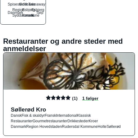
Spisesteder
Grillbarer
Takeaway
Region
Esbjerg
Esbjerg
Danmark
Tarp
Syddanmark
Kommune
N
Restauranter og andre steder med
anmeldelser
(1)
1 følger
Søllerød Kro
Dansk
Fisk & skaldyr
Fransk
International
Klassisk
Restauranter
Gourmetrestauranter
Drikkesteder
Kroer
Danmark
Region Hovedstaden
Rudersdal Kommune
Holte
Søllerød