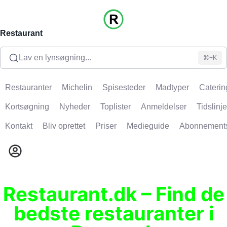
Restaurant
Lav en lynsøgning...
⌘+K
Restauranter
Michelin
Spisesteder
Madtyper
Caterin
Kortsøgning
Nyheder
Toplister
Anmeldelser
Tidslinje
Kontakt
Bliv oprettet
Priser
Medieguide
Abonnement
Restaurant.dk – Find de
bedste restauranter i