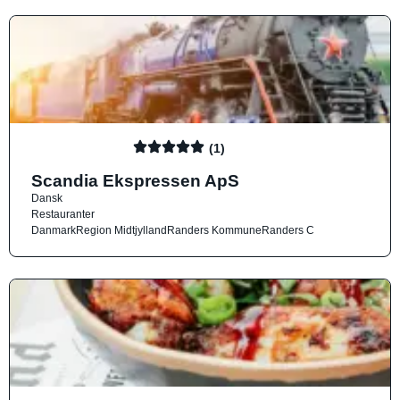
(1)
Scandia Ekspressen ApS
Dansk
Restauranter
Danmark
Region Midtjylland
Randers Kommune
Randers C