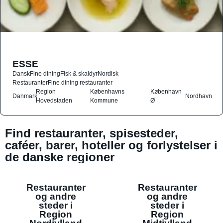
ESSE
Dansk
Fine dining
Fisk & skaldyr
Nordisk
Restauranter
Fine dining restauranter
Region
Københavns
København
Danmark
Nordhavn
Hovedstaden
Kommune
Ø
Find restauranter, spisesteder,
caféer, barer, hoteller og forlystelser i
de danske regioner
Restauranter
Restauranter
og andre
og andre
steder i
steder i
Region
Region