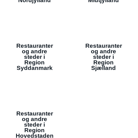
Nordjylland
Midtjylland
Restauranter
Restauranter
og andre
og andre
steder i
steder i
Region
Region
Syddanmark
Sjælland
Restauranter
og andre
steder i
Region
Hovedstaden