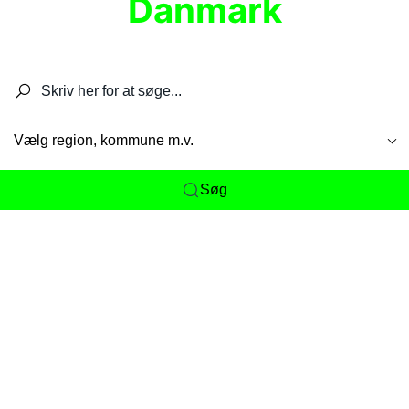
Danmark
Søg efter restauranter, spisesteder, caféer,
barer, pubber, hoteller og aktiviteter.
Vælg region, kommune m.v.
Søg
Her får du det komplette overblik
over
Danmarks mange spisesteder, caféer og
restauranter samlet ét sted. Vi gør det nemt for
dig at opdage alt fra skjulte lokale favoritter til
eksklusive gourmetoplevelser på tværs af alle
landets byer og regioner.
Søgningen er gjort enkel, så du hurtigt kan filtrere
efter madtype, lokation eller specifikke ønsker til