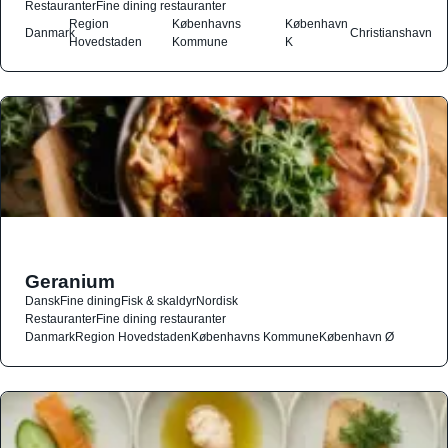
Restauranter
Fine dining restauranter
Region
Københavns
København
Danmark
Christianshavn
Hovedstaden
Kommune
K
Geranium
Dansk
Fine dining
Fisk & skaldyr
Nordisk
Restauranter
Fine dining restauranter
Danmark
Region Hovedstaden
Københavns Kommune
København Ø