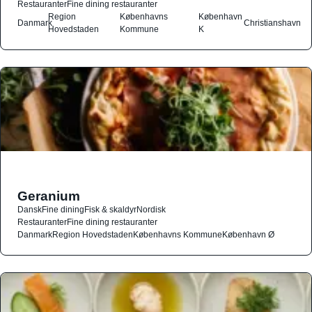
Restauranter
Fine dining restauranter
Region
Københavns
København
Danmark
Christianshavn
Hovedstaden
Kommune
K
Geranium
Dansk
Fine dining
Fisk & skaldyr
Nordisk
Restauranter
Fine dining restauranter
Danmark
Region Hovedstaden
Københavns Kommune
København Ø