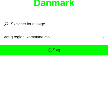
Danmark
Søg efter restauranter, spisesteder, caféer,
barer, pubber, hoteller og aktiviteter.
Vælg region, kommune m.v.
Søg
Her får du det komplette overblik
over
Danmarks mange spisesteder, caféer og
restauranter samlet ét sted. Vi gør det nemt for
dig at opdage alt fra skjulte lokale favoritter til
eksklusive gourmetoplevelser på tværs af alle
landets byer og regioner.
Søgningen er gjort enkel, så du hurtigt kan filtrere
efter madtype, lokation eller specifikke ønsker til