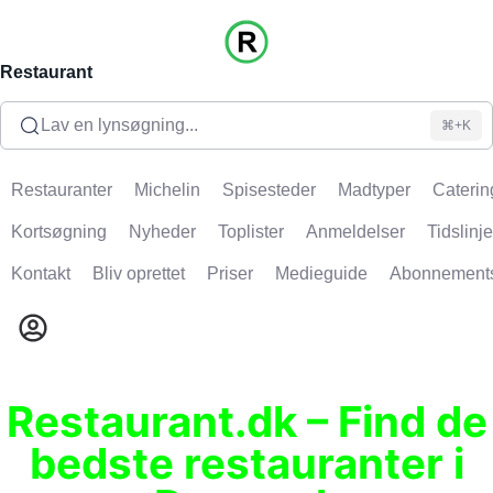
Restaurant
Lav en lynsøgning...
⌘+K
Restauranter
Michelin
Spisesteder
Madtyper
Caterin
Kortsøgning
Nyheder
Toplister
Anmeldelser
Tidslinje
Kontakt
Bliv oprettet
Priser
Medieguide
Abonnement
Restaurant.dk – Find de
bedste restauranter i