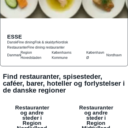
ESSE
Dansk
Fine dining
Fisk & skaldyr
Nordisk
Restauranter
Fine dining restauranter
Region
Københavns
København
Danmark
Nordhavn
Hovedstaden
Kommune
Ø
Find restauranter, spisesteder,
caféer, barer, hoteller og forlystelser i
de danske regioner
Restauranter
Restauranter
og andre
og andre
steder i
steder i
Region
Region