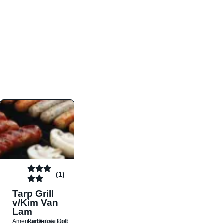
atmosfæren. Platformen er faktabaseret,
overskuelig og altid opdateret med de nyeste
informationer, hvilket gør den til det ideelle værktøj
for både lokale madelskere og turister på farten.
Find præcis den madtype og den stemning, der
passer til din næste middag, uanset hvor i landet
du befinder dig.
(1)
Tarp Grill
v/Kim Van
Lam
Amerikansk
Burger
Dansk
Fastfood
Grill