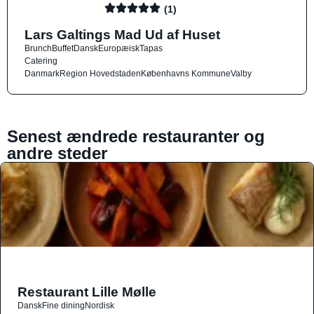
(1)
Lars Galtings Mad Ud af Huset
Brunch
Buffet
Dansk
Europæisk
Tapas
Catering
Danmark
Region Hovedstaden
Københavns Kommune
Valby
Senest ændrede restauranter og
andre steder
Restaurant Lille Mølle
Dansk
Fine dining
Nordisk