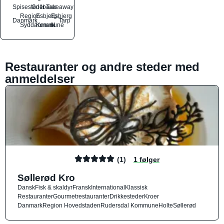
Spisesteder
Grillbarer
Takeaway
Region
Esbjerg
Esbjerg
Danmark
Tarp
Syddanmark
Kommune
N
Restauranter og andre steder med
anmeldelser
(1)
1 følger
Søllerød Kro
Dansk
Fisk & skaldyr
Fransk
International
Klassisk
Restauranter
Gourmetrestauranter
Drikkesteder
Kroer
Danmark
Region Hovedstaden
Rudersdal Kommune
Holte
Søllerød