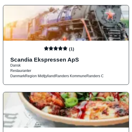
(1)
Scandia Ekspressen ApS
Dansk
Restauranter
Danmark
Region Midtjylland
Randers Kommune
Randers C