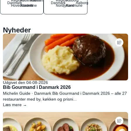
Region
Københavns
København
Region
Aalborg
Danmark
Danmark
Aalborg
Hovedstaden
Kommune
N
Nordjylland
Kommune
Nyheder
Udgivet den 04-08-2026
Bib Gourmand i Danmark 2026
Michelin Guide · Danmark Bib Gourmand i Danmark 2026 – alle 27
restauranter med by, køkken og prisni...
Læs mere →