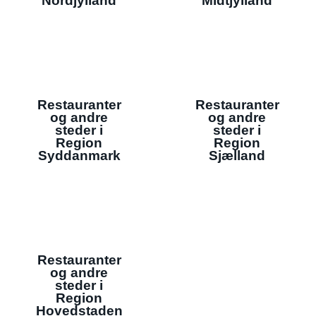
Nordjylland
Midtjylland
Restauranter
Restauranter
og andre
og andre
steder i
steder i
Region
Region
Syddanmark
Sjælland
Restauranter
og andre
steder i
Region
Hovedstaden