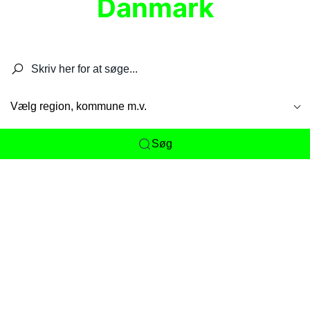
Danmark
Søg efter restauranter, spisesteder, caféer,
barer, pubber, hoteller og aktiviteter.
Vælg region, kommune m.v.
Søg
Her får du det komplette overblik
over
Danmarks mange spisesteder, caféer og
restauranter samlet ét sted. Vi gør det nemt for
dig at opdage alt fra skjulte lokale favoritter til
eksklusive gourmetoplevelser på tværs af alle
landets byer og regioner.
Søgningen er gjort enkel, så du hurtigt kan filtrere
efter madtype, lokation eller specifikke ønsker til