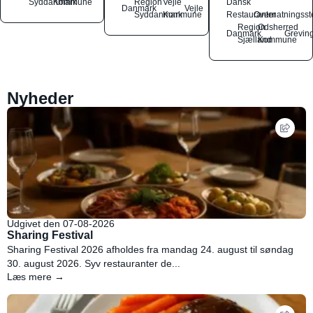
Syddanmark
Kommune
Region
Vejle
Dansk
Danmark
Vejle
Syddanmark
Kommune
Restauranter
Overnatningsst
Region
Odsherred
Danmark
Grevin
Sjælland
Kommune
Nyheder
Udgivet den 07-08-2026
Sharing Festival
Sharing Festival 2026 afholdes fra mandag 24. august til søndag
30. august 2026. Syv restauranter de...
Læs mere →