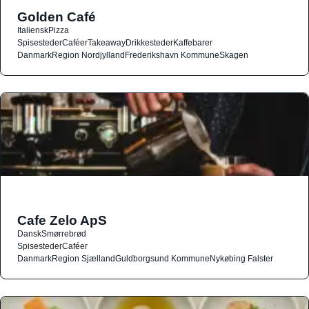
Golden Café
Italiensk
Pizza
Spisesteder
Caféer
Takeaway
Drikkesteder
Kaffebarer
Danmark
Region Nordjylland
Frederikshavn Kommune
Skagen
Cafe Zelo ApS
Dansk
Smørrebrød
Spisesteder
Caféer
Danmark
Region Sjælland
Guldborgsund Kommune
Nykøbing Falster