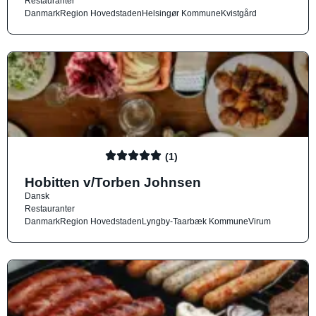
Restauranter
Danmark
Region Hovedstaden
Helsingør Kommune
Kvistgård
(1)
Hobitten v/Torben Johnsen
Dansk
Restauranter
Danmark
Region Hovedstaden
Lyngby-Taarbæk Kommune
Virum