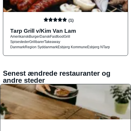
(1)
Tarp Grill v/Kim Van Lam
Amerikansk
Burger
Dansk
Fastfood
Grill
Spisesteder
Grillbarer
Takeaway
Danmark
Region Syddanmark
Esbjerg Kommune
Esbjerg N
Tarp
Senest ændrede restauranter og
andre steder