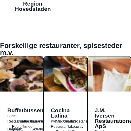
Region
Hovedstaden
Forskellige restauranter, spisesteder
m.v.
Buffetbussen
Cocina
J.M.
Latina
Iversen
Buffet
Restauration
Restauranter
Buffetrestauranter
Catering
Kylling
Mexicansk
Ost
Salat
Taco
Vegetarisk
ApS
Region
Tønder
Restauranter
Takeaway
Danmark
Skærbæk