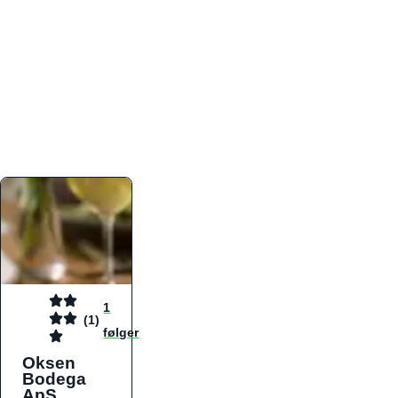
atmosfæren. Platformen er faktabaseret,
overskuelig og altid opdateret med de nyeste
informationer, hvilket gør den til det ideelle værktøj
for både lokale madelskere og turister på farten.
Find præcis den madtype og den stemning, der
passer til din næste middag, uanset hvor i landet
du befinder dig.
1
(1)
følger
Oksen
Bodega
ApS