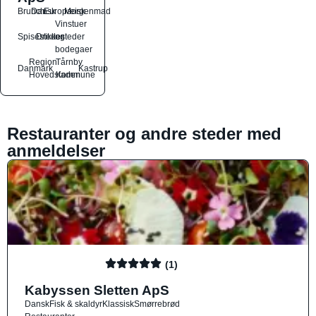
Brunch
Dansk
Europæisk
Morgenmad
Vinstuer
Spisesteder
Drikkesteder
og
bodegaer
Region
Tårnby
Danmark
Kastrup
Hovedstaden
Kommune
Restauranter og andre steder med
anmeldelser
(1)
Kabyssen Sletten ApS
Dansk
Fisk & skaldyr
Klassisk
Smørrebrød