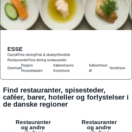
ESSE
Dansk
Fine dining
Fisk & skaldyr
Nordisk
Restauranter
Fine dining restauranter
Region
Københavns
København
Danmark
Nordhavn
Hovedstaden
Kommune
Ø
Find restauranter, spisesteder,
caféer, barer, hoteller og forlystelser i
de danske regioner
Restauranter
Restauranter
og andre
og andre