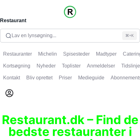
Restaurant
Lav en lynsøgning...
⌘+K
Restauranter
Michelin
Spisesteder
Madtyper
Caterin
Kortsøgning
Nyheder
Toplister
Anmeldelser
Tidslinje
Kontakt
Bliv oprettet
Priser
Medieguide
Abonnement
Restaurant.dk – Find de
bedste restauranter i