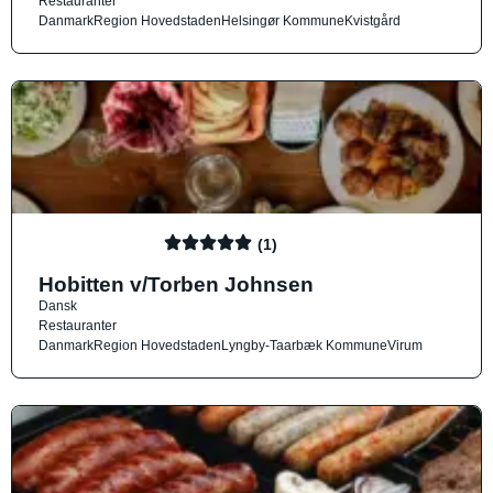
Restauranter
Danmark
Region Hovedstaden
Helsingør Kommune
Kvistgård
(1)
Hobitten v/Torben Johnsen
Dansk
Restauranter
Danmark
Region Hovedstaden
Lyngby-Taarbæk Kommune
Virum