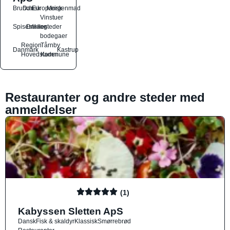
Brunch
Dansk
Europæisk
Morgenmad
Vinstuer
Spisesteder
Drikkesteder
og
bodegaer
Region
Tårnby
Danmark
Kastrup
Hovedstaden
Kommune
Restauranter og andre steder med
anmeldelser
(1)
Kabyssen Sletten ApS
Dansk
Fisk & skaldyr
Klassisk
Smørrebrød