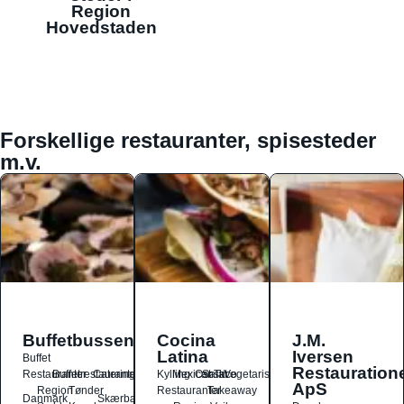
Region
Hovedstaden
Forskellige restauranter, spisesteder
m.v.
Buffetbussen
Cocina
J.M.
Latina
Iversen
Buffet
Restauration
Restauranter
Buffetrestauranter
Catering
Kylling
Mexicansk
Ost
Salat
Taco
Vegetarisk
ApS
Region
Tønder
Restauranter
Takeaway
Danmark
Skærbæk