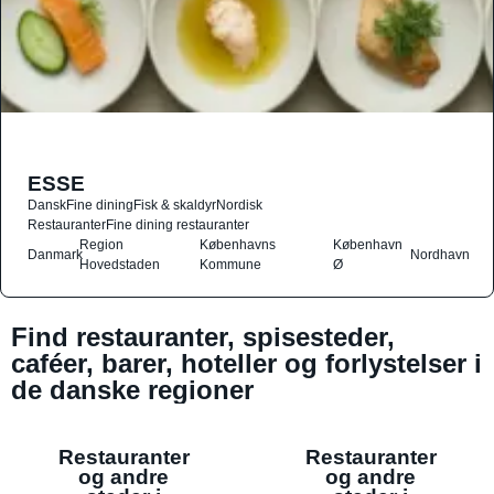
ESSE
Dansk
Fine dining
Fisk & skaldyr
Nordisk
Restauranter
Fine dining restauranter
Region
Københavns
København
Danmark
Nordhavn
Hovedstaden
Kommune
Ø
Find restauranter, spisesteder,
caféer, barer, hoteller og forlystelser i
de danske regioner
Restauranter
Restauranter
og andre
og andre