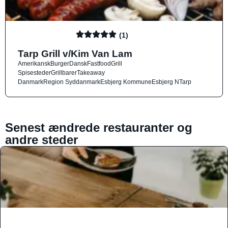
(1)
Tarp Grill v/Kim Van Lam
Amerikansk
Burger
Dansk
Fastfood
Grill
Spisesteder
Grillbarer
Takeaway
Danmark
Region Syddanmark
Esbjerg Kommune
Esbjerg N
Tarp
Senest ændrede restauranter og
andre steder