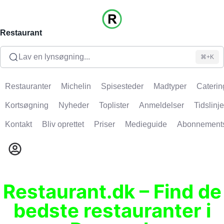
Restaurant
Lav en lynsøgning...
⌘+K
Restauranter
Michelin
Spisesteder
Madtyper
Caterin
Kortsøgning
Nyheder
Toplister
Anmeldelser
Tidslinje
Kontakt
Bliv oprettet
Priser
Medieguide
Abonnement
Restaurant.dk – Find de
bedste restauranter i