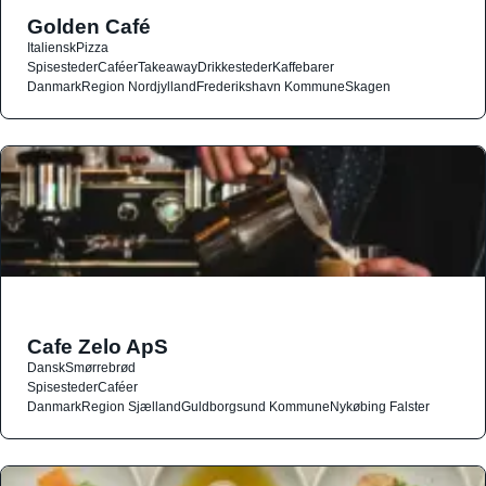
Golden Café
Italiensk
Pizza
Spisesteder
Caféer
Takeaway
Drikkesteder
Kaffebarer
Danmark
Region Nordjylland
Frederikshavn Kommune
Skagen
Cafe Zelo ApS
Dansk
Smørrebrød
Spisesteder
Caféer
Danmark
Region Sjælland
Guldborgsund Kommune
Nykøbing Falster