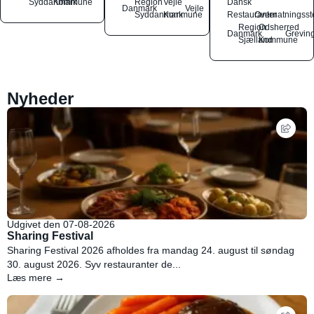
Syddanmark
Kommune
Region
Vejle
Dansk
Danmark
Vejle
Syddanmark
Kommune
Restauranter
Overnatningsst
Region
Odsherred
Danmark
Grevin
Sjælland
Kommune
Nyheder
Udgivet den 07-08-2026
Sharing Festival
Sharing Festival 2026 afholdes fra mandag 24. august til søndag
30. august 2026. Syv restauranter de...
Læs mere →