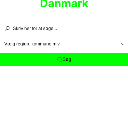
Danmark
Søg efter restauranter, spisesteder, caféer,
barer, pubber, hoteller og aktiviteter.
Vælg region, kommune m.v.
Søg
Her får du det komplette overblik
over
Danmarks mange spisesteder, caféer og
restauranter samlet ét sted. Vi gør det nemt for
dig at opdage alt fra skjulte lokale favoritter til
eksklusive gourmetoplevelser på tværs af alle
landets byer og regioner.
Søgningen er gjort enkel, så du hurtigt kan filtrere
efter madtype, lokation eller specifikke ønsker til