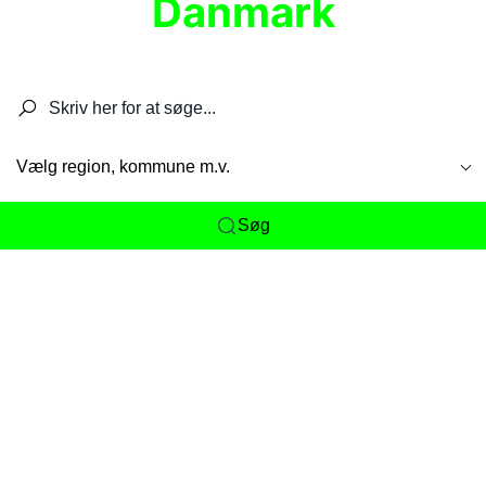
Danmark
Søg efter restauranter, spisesteder, caféer,
barer, pubber, hoteller og aktiviteter.
Vælg region, kommune m.v.
Søg
Her får du det komplette overblik
over
Danmarks mange spisesteder, caféer og
restauranter samlet ét sted. Vi gør det nemt for
dig at opdage alt fra skjulte lokale favoritter til
eksklusive gourmetoplevelser på tværs af alle
landets byer og regioner.
Søgningen er gjort enkel, så du hurtigt kan filtrere
efter madtype, lokation eller specifikke ønsker til