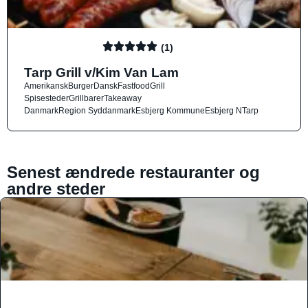
(1)
Tarp Grill v/Kim Van Lam
Amerikansk
Burger
Dansk
Fastfood
Grill
Spisesteder
Grillbarer
Takeaway
Danmark
Region Syddanmark
Esbjerg Kommune
Esbjerg N
Tarp
Senest ændrede restauranter og
andre steder