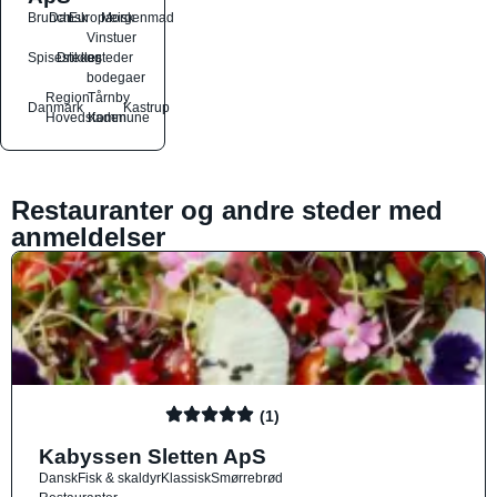
Brunch
Dansk
Europæisk
Morgenmad
Vinstuer
Spisesteder
Drikkesteder
og
bodegaer
Region
Tårnby
Danmark
Kastrup
Hovedstaden
Kommune
Restauranter og andre steder med
anmeldelser
(1)
Kabyssen Sletten ApS
Dansk
Fisk & skaldyr
Klassisk
Smørrebrød