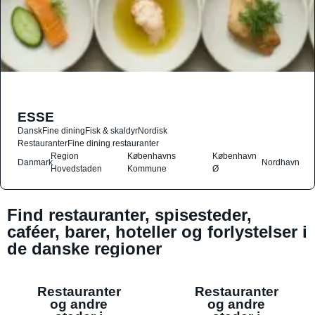
ESSE
Dansk
Fine dining
Fisk & skaldyr
Nordisk
Restauranter
Fine dining restauranter
Region
Københavns
København
Danmark
Nordhavn
Hovedstaden
Kommune
Ø
Find restauranter, spisesteder,
caféer, barer, hoteller og forlystelser i
de danske regioner
Restauranter
Restauranter
og andre
og andre