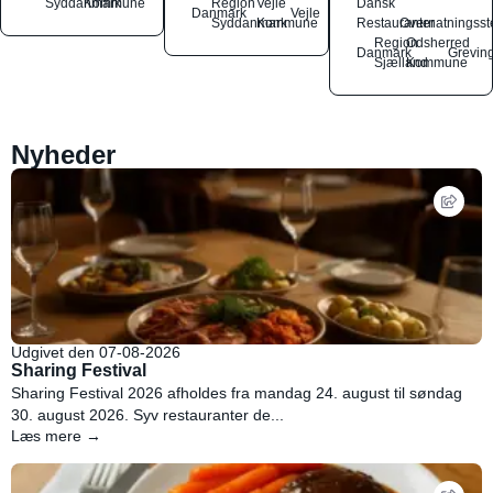
Syddanmark
Kommune
Region
Vejle
Dansk
Danmark
Vejle
Syddanmark
Kommune
Restauranter
Overnatningsst
Region
Odsherred
Danmark
Grevin
Sjælland
Kommune
Nyheder
Udgivet den 07-08-2026
Sharing Festival
Sharing Festival 2026 afholdes fra mandag 24. august til søndag
30. august 2026. Syv restauranter de...
Læs mere →