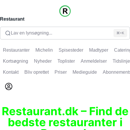
Restaurant
Lav en lynsøgning...
⌘+K
Restauranter
Michelin
Spisesteder
Madtyper
Caterin
Kortsøgning
Nyheder
Toplister
Anmeldelser
Tidslinje
Kontakt
Bliv oprettet
Priser
Medieguide
Abonnement
Restaurant.dk – Find de
bedste restauranter i