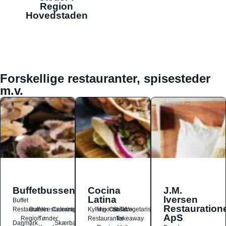
Region
Hovedstaden
Forskellige restauranter, spisesteder
m.v.
Buffetbussen
Cocina
J.M.
Latina
Iversen
Buffet
Restauration
Restauranter
Buffetrestauranter
Catering
Kylling
Mexicansk
Ost
Salat
Taco
Vegetarisk
ApS
Region
Tønder
Restauranter
Takeaway
Danmark
Skærbæk