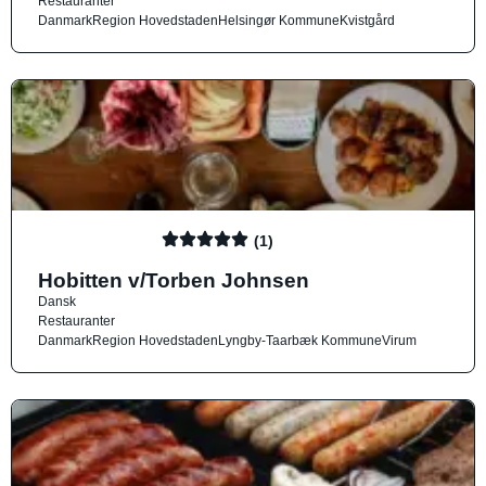
Restauranter
Danmark
Region Hovedstaden
Helsingør Kommune
Kvistgård
(1)
Hobitten v/Torben Johnsen
Dansk
Restauranter
Danmark
Region Hovedstaden
Lyngby-Taarbæk Kommune
Virum