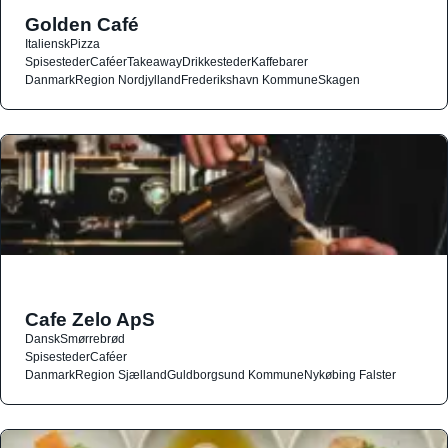
Golden Café
Italiensk
Pizza
Spisesteder
Caféer
Takeaway
Drikkesteder
Kaffebarer
Danmark
Region Nordjylland
Frederikshavn Kommune
Skagen
Cafe Zelo ApS
Dansk
Smørrebrød
Spisesteder
Caféer
Danmark
Region Sjælland
Guldborgsund Kommune
Nykøbing Falster