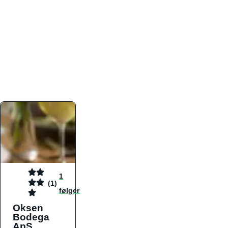
atmosfæren. Platformen er faktabaseret,
overskuelig og altid opdateret med de nyeste
informationer, hvilket gør den til det ideelle værktøj
for både lokale madelskere og turister på farten.
Find præcis den madtype og den stemning, der
passer til din næste middag, uanset hvor i landet
du befinder dig.
1
(1)
følger
Oksen
Bodega
ApS