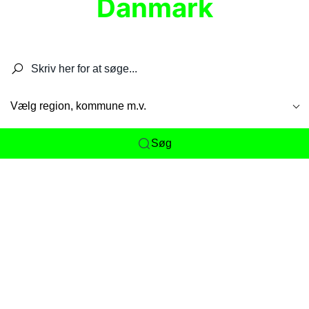
Danmark
Søg efter restauranter, spisesteder, caféer,
barer, pubber, hoteller og aktiviteter.
Vælg region, kommune m.v.
Søg
Her får du det komplette overblik
over
Danmarks mange spisesteder, caféer og
restauranter samlet ét sted. Vi gør det nemt for
dig at opdage alt fra skjulte lokale favoritter til
eksklusive gourmetoplevelser på tværs af alle
landets byer og regioner.
Søgningen er gjort enkel, så du hurtigt kan filtrere
efter madtype, lokation eller specifikke ønsker til