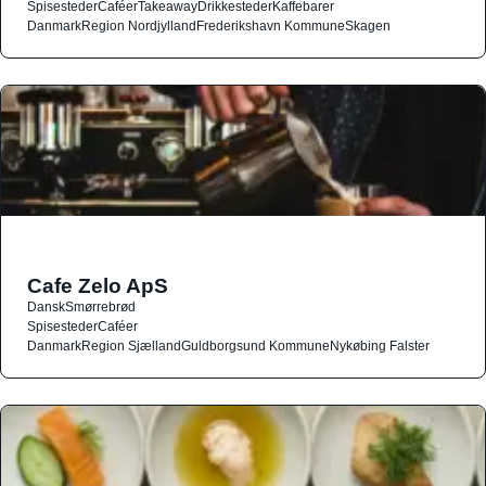
Spisesteder
Caféer
Takeaway
Drikkesteder
Kaffebarer
Danmark
Region Nordjylland
Frederikshavn Kommune
Skagen
Cafe Zelo ApS
Dansk
Smørrebrød
Spisesteder
Caféer
Danmark
Region Sjælland
Guldborgsund Kommune
Nykøbing Falster