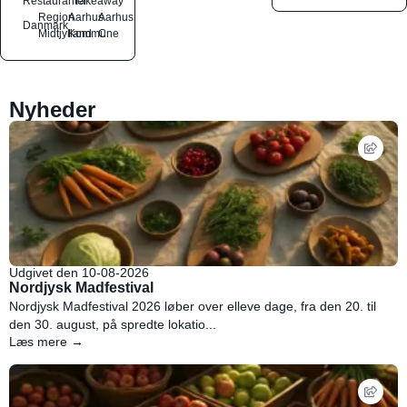
Restauranter
Takeaway
Region
Aarhus
Aarhus
Danmark
Midtjylland
Kommune
C
Nyheder
Udgivet den 10-08-2026
Nordjysk Madfestival
Nordjysk Madfestival 2026 løber over elleve dage, fra den 20. til
den 30. august, på spredte lokatio...
Læs mere →