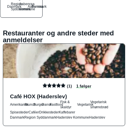
Region
Aabenraa
Danmark
Aabenraa
Barsmark
Syddanmark
Kommune
Restauranter og andre steder med
anmeldelser
(1)
1 følger
Café HOX (Haderslev)
Fisk &
Vegetarisk
Amerikansk
Brunch
Burger
Dansk
Fastfood
Vegetarisk
skaldyr
smørrebrød
Spisesteder
Caféer
Drikkesteder
Kaffebarer
Danmark
Region Syddanmark
Haderslev Kommune
Haderslev