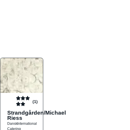
atmosfæren. Platformen er faktabaseret,
overskuelig og altid opdateret med de nyeste
informationer, hvilket gør den til det ideelle værktøj
for både lokale madelskere og turister på farten.
Find præcis den madtype og den stemning, der
passer til din næste middag, uanset hvor i landet
du befinder dig.
(1)
Strandgården/Michael
Riess
Dansk
International
Catering