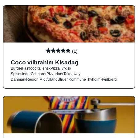
(1)
Coco v/Ibrahim Kisadag
Burger
Fastfood
Italiensk
Pizza
Tyrkisk
Spisesteder
Grillbarer
Pizzeriaer
Takeaway
Danmark
Region Midtjylland
Struer Kommune
Thyholm
Hvidbjerg