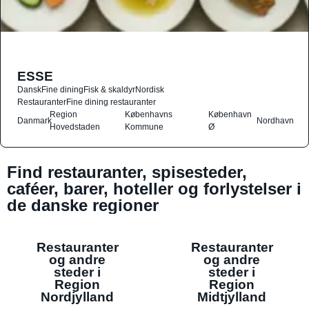
ESSE
Dansk
Fine dining
Fisk & skaldyr
Nordisk
Restauranter
Fine dining restauranter
Region
Københavns
København
Danmark
Nordhavn
Hovedstaden
Kommune
Ø
Find restauranter, spisesteder,
caféer, barer, hoteller og forlystelser i
de danske regioner
Restauranter
Restauranter
og andre
og andre
steder i
steder i
Region
Region
Nordjylland
Midtjylland