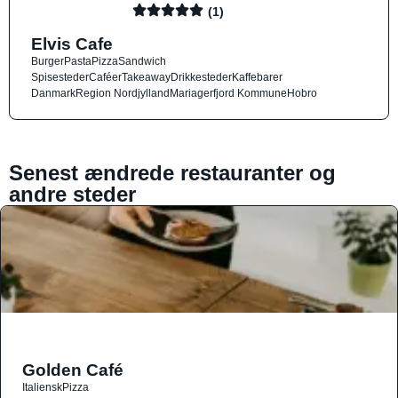
(1)
Elvis Cafe
Burger
Pasta
Pizza
Sandwich
Spisesteder
Caféer
Takeaway
Drikkesteder
Kaffebarer
Danmark
Region Nordjylland
Mariagerfjord Kommune
Hobro
Senest ændrede restauranter og
andre steder
Golden Café
Italiensk
Pizza