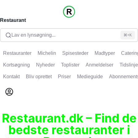
Restaurant
Lav en lynsøgning...
⌘+K
Restauranter
Michelin
Spisesteder
Madtyper
Caterin
Kortsøgning
Nyheder
Toplister
Anmeldelser
Tidslinje
Kontakt
Bliv oprettet
Priser
Medieguide
Abonnement
Restaurant.dk – Find de
bedste restauranter i