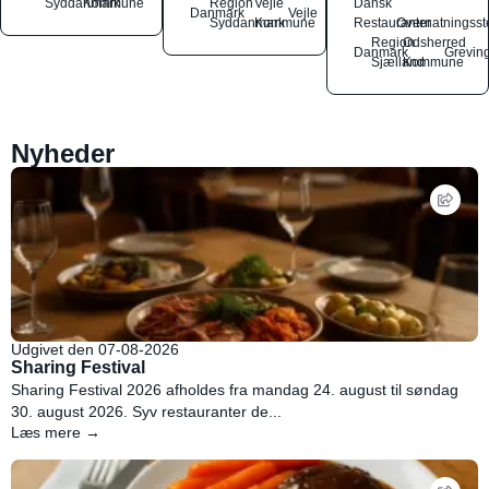
Syddanmark
Kommune
Region
Vejle
Dansk
Danmark
Vejle
Syddanmark
Kommune
Restauranter
Overnatningsst
Region
Odsherred
Danmark
Grevin
Sjælland
Kommune
Nyheder
Udgivet den 07-08-2026
Sharing Festival
Sharing Festival 2026 afholdes fra mandag 24. august til søndag
30. august 2026. Syv restauranter de...
Læs mere →