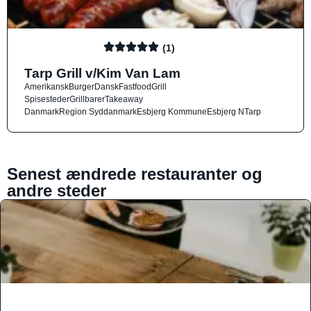
(1)
Tarp Grill v/Kim Van Lam
Amerikansk
Burger
Dansk
Fastfood
Grill
Spisesteder
Grillbarer
Takeaway
Danmark
Region Syddanmark
Esbjerg Kommune
Esbjerg N
Tarp
Senest ændrede restauranter og
andre steder