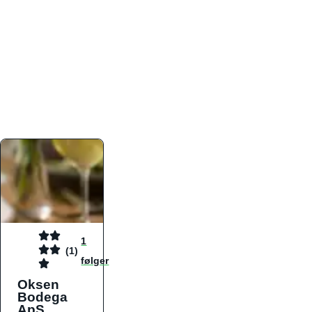
atmosfæren. Platformen er faktabaseret,
overskuelig og altid opdateret med de nyeste
informationer, hvilket gør den til det ideelle værktøj
for både lokale madelskere og turister på farten.
Find præcis den madtype og den stemning, der
passer til din næste middag, uanset hvor i landet
du befinder dig.
1
(1)
følger
Oksen
Bodega
ApS