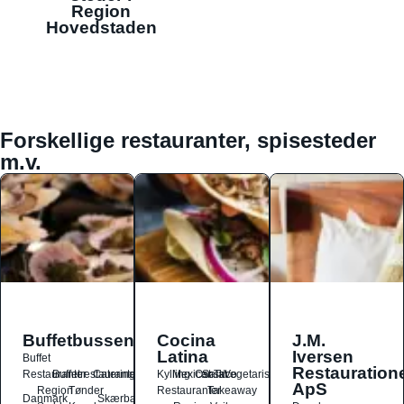
Region
Hovedstaden
Forskellige restauranter, spisesteder
m.v.
Buffetbussen
Cocina
J.M.
Latina
Iversen
Buffet
Restauration
Restauranter
Buffetrestauranter
Catering
Kylling
Mexicansk
Ost
Salat
Taco
Vegetarisk
ApS
Region
Tønder
Restauranter
Takeaway
Danmark
Skærbæk