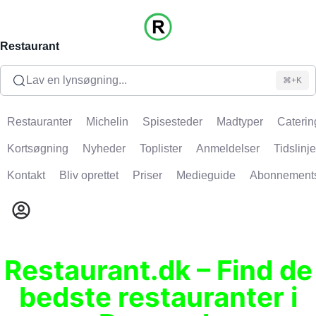
Restaurant
Lav en lynsøgning...
⌘+K
Restauranter
Michelin
Spisesteder
Madtyper
Caterin
Kortsøgning
Nyheder
Toplister
Anmeldelser
Tidslinje
Kontakt
Bliv oprettet
Priser
Medieguide
Abonnement
Restaurant.dk – Find de
bedste restauranter i