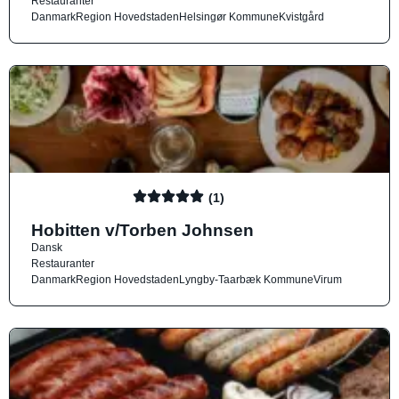
Restauranter
Danmark
Region Hovedstaden
Helsingør Kommune
Kvistgård
(1)
Hobitten v/Torben Johnsen
Dansk
Restauranter
Danmark
Region Hovedstaden
Lyngby-Taarbæk Kommune
Virum