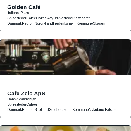
Golden Café
Italiensk
Pizza
Spisesteder
Caféer
Takeaway
Drikkesteder
Kaffebarer
Danmark
Region Nordjylland
Frederikshavn Kommune
Skagen
Cafe Zelo ApS
Dansk
Smørrebrød
Spisesteder
Caféer
Danmark
Region Sjælland
Guldborgsund Kommune
Nykøbing Falster