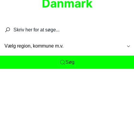
Danmark
Søg efter restauranter, spisesteder, caféer,
barer, pubber, hoteller og aktiviteter.
Vælg region, kommune m.v.
Søg
Her får du det komplette overblik
over
Danmarks mange spisesteder, caféer og
restauranter samlet ét sted. Vi gør det nemt for
dig at opdage alt fra skjulte lokale favoritter til
eksklusive gourmetoplevelser på tværs af alle
landets byer og regioner.
Søgningen er gjort enkel, så du hurtigt kan filtrere
efter madtype, lokation eller specifikke ønsker til