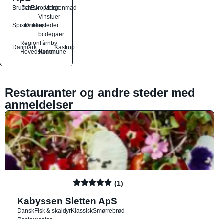
Brunch
Dansk
Europæisk
Morgenmad
Vinstuer
Spisesteder
Drikkesteder
og
bodegaer
Region
Tårnby
Danmark
Kastrup
Hovedstaden
Kommune
Restauranter og andre steder med
anmeldelser
(1)
Kabyssen Sletten ApS
Dansk
Fisk & skaldyr
Klassisk
Smørrebrød