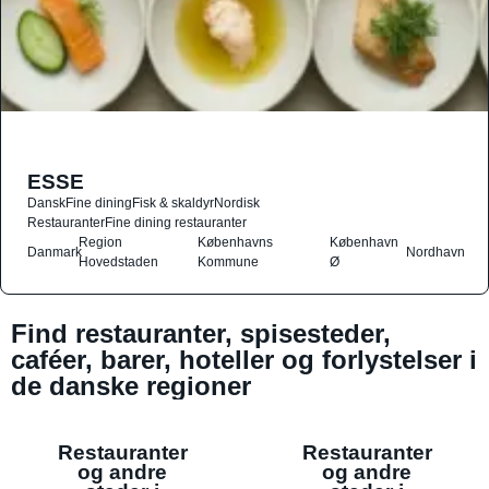
ESSE
Dansk
Fine dining
Fisk & skaldyr
Nordisk
Restauranter
Fine dining restauranter
Region
Københavns
København
Danmark
Nordhavn
Hovedstaden
Kommune
Ø
Find restauranter, spisesteder,
caféer, barer, hoteller og forlystelser i
de danske regioner
Restauranter
Restauranter
og andre
og andre