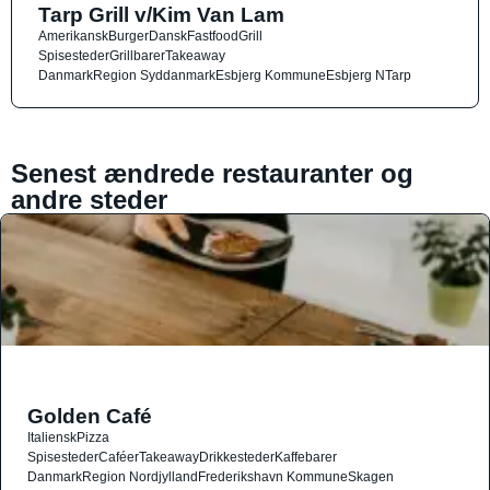
Tarp Grill v/Kim Van Lam
Amerikansk
Burger
Dansk
Fastfood
Grill
Spisesteder
Grillbarer
Takeaway
Danmark
Region Syddanmark
Esbjerg Kommune
Esbjerg N
Tarp
Senest ændrede restauranter og
andre steder
Golden Café
Italiensk
Pizza
Spisesteder
Caféer
Takeaway
Drikkesteder
Kaffebarer
Danmark
Region Nordjylland
Frederikshavn Kommune
Skagen