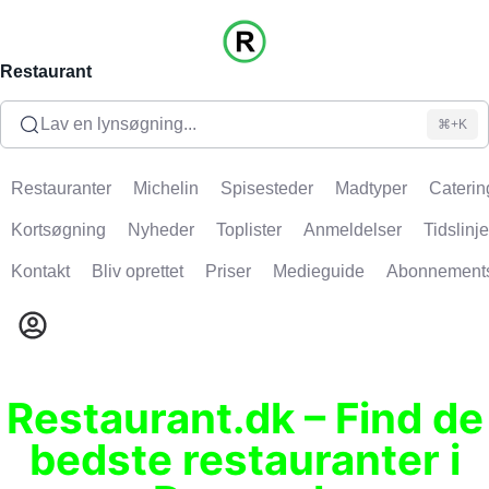
Restaurant
Lav en lynsøgning...
⌘+K
Restauranter
Michelin
Spisesteder
Madtyper
Caterin
Kortsøgning
Nyheder
Toplister
Anmeldelser
Tidslinje
Kontakt
Bliv oprettet
Priser
Medieguide
Abonnement
Restaurant.dk – Find de
bedste restauranter i