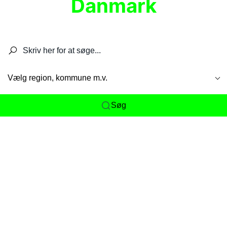
Danmark
Søg efter restauranter, spisesteder, caféer,
barer, pubber, hoteller og aktiviteter.
Vælg region, kommune m.v.
Søg
Her får du det komplette overblik
over
Danmarks mange spisesteder, caféer og
restauranter samlet ét sted. Vi gør det nemt for
dig at opdage alt fra skjulte lokale favoritter til
eksklusive gourmetoplevelser på tværs af alle
landets byer og regioner.
Søgningen er gjort enkel, så du hurtigt kan filtrere
efter madtype, lokation eller specifikke ønsker til