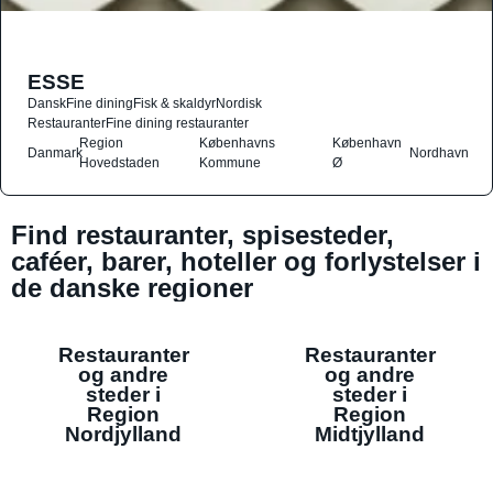
ESSE
Dansk
Fine dining
Fisk & skaldyr
Nordisk
Restauranter
Fine dining restauranter
Region
Københavns
København
Danmark
Nordhavn
Hovedstaden
Kommune
Ø
Find restauranter, spisesteder,
caféer, barer, hoteller og forlystelser i
de danske regioner
Restauranter
Restauranter
og andre
og andre
steder i
steder i
Region
Region
Nordjylland
Midtjylland