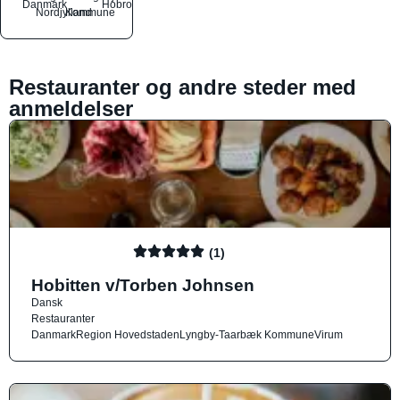
Danmark
Hobro
Nordjylland
Kommune
Restauranter og andre steder med
anmeldelser
(1)
Hobitten v/Torben Johnsen
Dansk
Restauranter
Danmark
Region Hovedstaden
Lyngby-Taarbæk Kommune
Virum