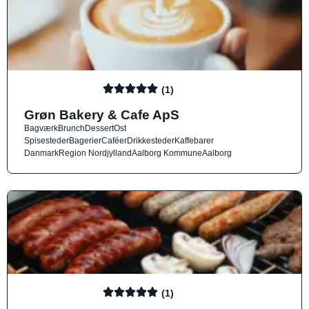
(1)
Grøn Bakery & Cafe ApS
Bagværk
Brunch
Dessert
Ost
Spisesteder
Bagerier
Caféer
Drikkesteder
Kaffebarer
Danmark
Region Nordjylland
Aalborg Kommune
Aalborg
(1)