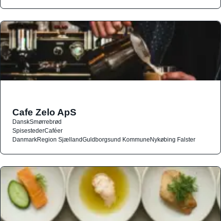
Cafe Zelo ApS
Dansk
Smørrebrød
Spisesteder
Caféer
Danmark
Region Sjælland
Guldborgsund Kommune
Nykøbing Falster