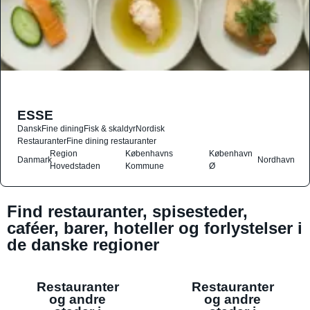
ESSE
Dansk
Fine dining
Fisk & skaldyr
Nordisk
Restauranter
Fine dining restauranter
Region
Københavns
København
Danmark
Nordhavn
Hovedstaden
Kommune
Ø
Find restauranter, spisesteder,
caféer, barer, hoteller og forlystelser i
de danske regioner
Restauranter
Restauranter
og andre
og andre