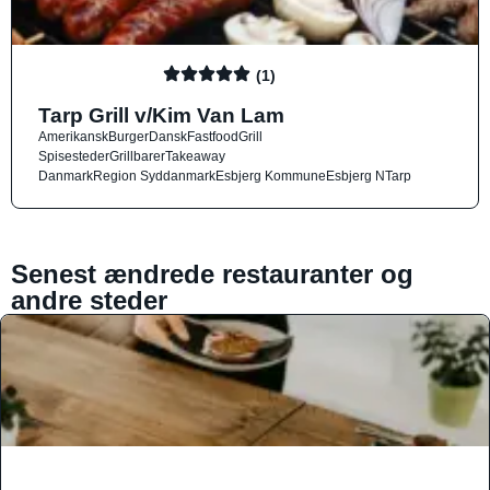
(1)
Tarp Grill v/Kim Van Lam
Amerikansk
Burger
Dansk
Fastfood
Grill
Spisesteder
Grillbarer
Takeaway
Danmark
Region Syddanmark
Esbjerg Kommune
Esbjerg N
Tarp
Senest ændrede restauranter og
andre steder