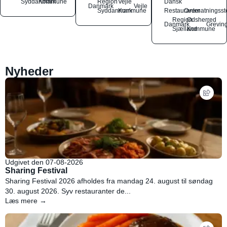
Syddanmark
Kommune
Region
Vejle
Dansk
Danmark
Vejle
Syddanmark
Kommune
Restauranter
Overnatningsst
Region
Odsherred
Danmark
Grevin
Sjælland
Kommune
Nyheder
Udgivet den 07-08-2026
Sharing Festival
Sharing Festival 2026 afholdes fra mandag 24. august til søndag
30. august 2026. Syv restauranter de...
Læs mere →