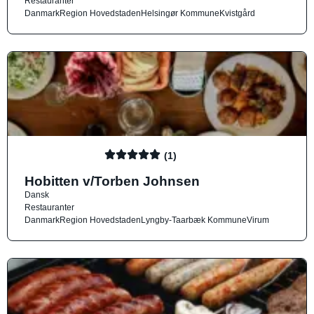
Restauranter
Danmark
Region Hovedstaden
Helsingør Kommune
Kvistgård
(1)
Hobitten v/Torben Johnsen
Dansk
Restauranter
Danmark
Region Hovedstaden
Lyngby-Taarbæk Kommune
Virum