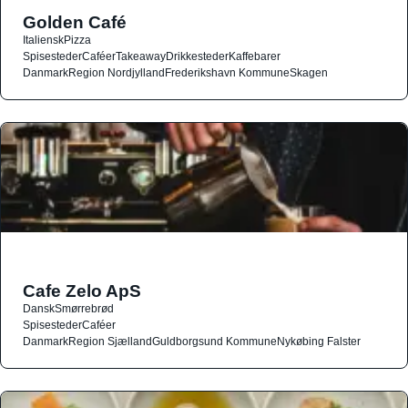
Golden Café
Italiensk
Pizza
Spisesteder
Caféer
Takeaway
Drikkesteder
Kaffebarer
Danmark
Region Nordjylland
Frederikshavn Kommune
Skagen
Cafe Zelo ApS
Dansk
Smørrebrød
Spisesteder
Caféer
Danmark
Region Sjælland
Guldborgsund Kommune
Nykøbing Falster