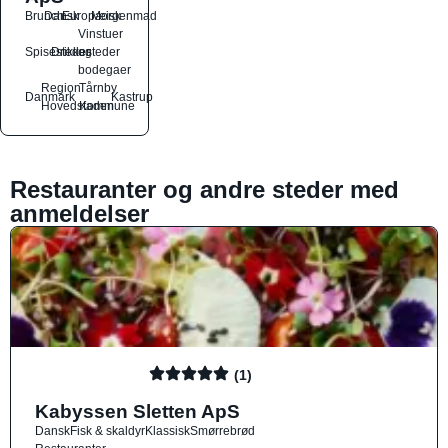
Brunch
Dansk
Europæisk
Morgenmad
Vinstuer
Spisesteder
Drikkesteder
og
bodegaer
Region
Tårnby
Danmark
Kastrup
Hovedstaden
Kommune
Restauranter og andre steder med
anmeldelser
(1)
Kabyssen Sletten ApS
Dansk
Fisk & skaldyr
Klassisk
Smørrebrød