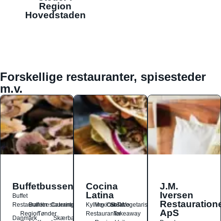
Region
Hovedstaden
Forskellige restauranter, spisesteder
m.v.
Buffetbussen
Cocina
J.M.
Latina
Iversen
Buffet
Restauration
Restauranter
Buffetrestauranter
Catering
Kylling
Mexicansk
Ost
Salat
Taco
Vegetarisk
ApS
Region
Tønder
Restauranter
Takeaway
Danmark
Skærbæk