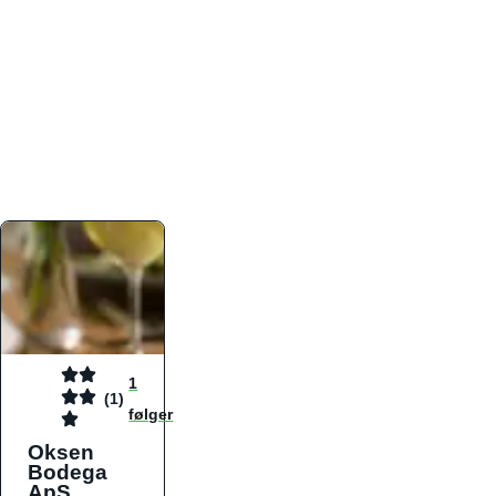
atmosfæren. Platformen er faktabaseret,
overskuelig og altid opdateret med de nyeste
informationer, hvilket gør den til det ideelle værktøj
for både lokale madelskere og turister på farten.
Find præcis den madtype og den stemning, der
passer til din næste middag, uanset hvor i landet
du befinder dig.
1
(1)
følger
Oksen
Bodega
ApS