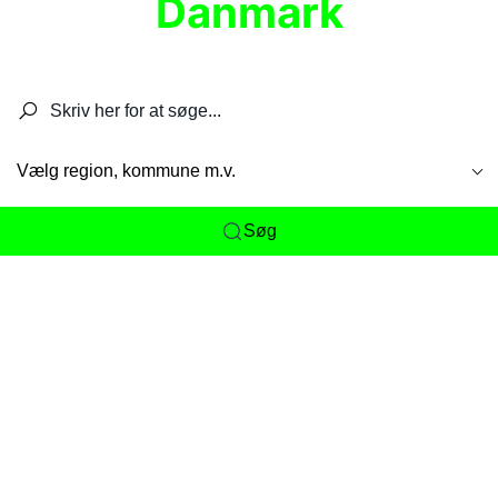
Danmark
Søg efter restauranter, spisesteder, caféer,
barer, pubber, hoteller og aktiviteter.
Vælg region, kommune m.v.
Søg
Her får du det komplette overblik
over
Danmarks mange spisesteder, caféer og
restauranter samlet ét sted. Vi gør det nemt for
dig at opdage alt fra skjulte lokale favoritter til
eksklusive gourmetoplevelser på tværs af alle
landets byer og regioner.
Søgningen er gjort enkel, så du hurtigt kan filtrere
efter madtype, lokation eller specifikke ønsker til