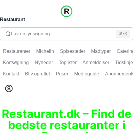
Restaurant
Lav en lynsøgning...
⌘+K
Restauranter
Michelin
Spisesteder
Madtyper
Caterin
Kortsøgning
Nyheder
Toplister
Anmeldelser
Tidslinje
Kontakt
Bliv oprettet
Priser
Medieguide
Abonnement
Restaurant.dk – Find de
bedste restauranter i