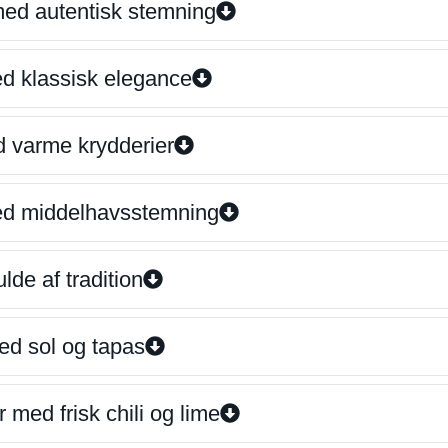
 med autentisk stemning
ed klassisk elegance
d varme krydderier
ed middelhavsstemning
lde af tradition
ed sol og tapas
 med frisk chili og lime