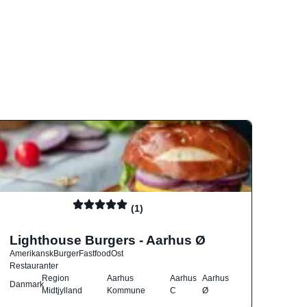
(1)
Lighthouse Burgers - Aarhus Ø
Amerikansk
Burger
Fastfood
Ost
Restauranter
Region
Aarhus
Aarhus
Aarhus
Danmark
Midtjylland
Kommune
C
Ø