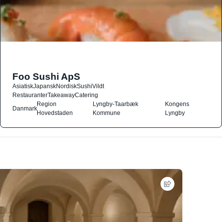
Foo Sushi ApS
Asiatisk
Japansk
Nordisk
Sushi
Vildt
Restauranter
Takeaway
Catering
Region
Lyngby-Taarbæk
Kongens
Danmark
Hovedstaden
Kommune
Lyngby