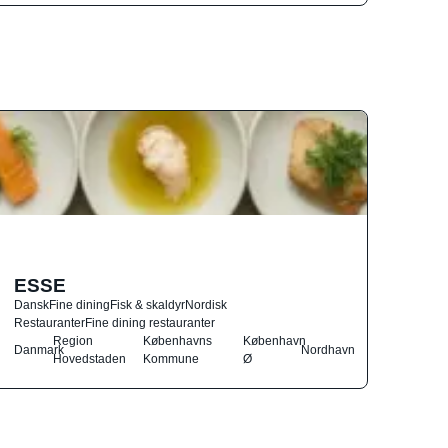
ESSE
Dansk
Fine dining
Fisk & skaldyr
Nordisk
Restauranter
Fine dining restauranter
Region
Københavns
København
Danmark
Nordhavn
Hovedstaden
Kommune
Ø