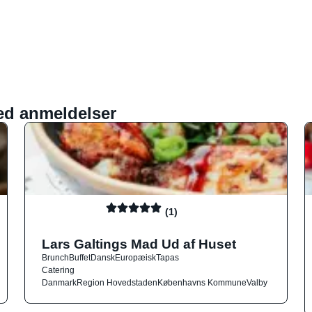
ed anmeldelser
(1)
Lars Galtings Mad Ud af Huset
Brunch
Buffet
Dansk
Europæisk
Tapas
Catering
Danmark
Region Hovedstaden
Københavns Kommune
Valby