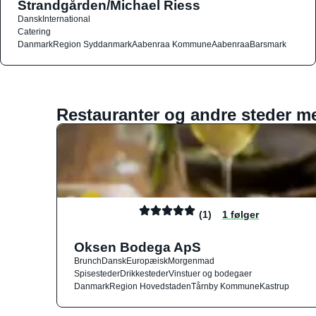
Strandgården/Michael Riess
Dansk
International
Catering
Danmark
Region Syddanmark
Aabenraa Kommune
Aabenraa
Barsmark
Restauranter og andre steder m
(1)
1 følger
Oksen Bodega ApS
Brunch
Dansk
Europæisk
Morgenmad
Spisesteder
Drikkesteder
Vinstuer og bodegaer
Danmark
Region Hovedstaden
Tårnby Kommune
Kastrup