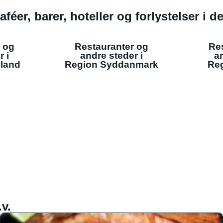
aféer, barer, hoteller og forlystelser i 
 og
Restauranter og
Re
r i
andre steder i
an
lland
Region Syddanmark
Reg
v.