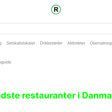
g
Selskabslokaler
Drikkesteder
Aktiviteter
Overnatning
sguide
edste restauranter i Danma
r, pubber, hoteller og aktiviteter.