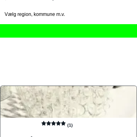
Vælg region, kommune m.v.
Her får du det komplette overblik
over Danmarks mange spisested
gourmetoplevelser på tværs af alle landets byer og regioner.
Søgningen er gjort enkel, så du hurtigt kan filtrere efter madtyp
informationer, hvilket gør den til det ideelle værktøj for både lo
Find præcis den madtype og den stemning, der passer til din næ
(1)