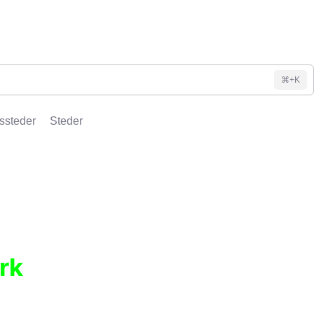
⌘+K
ssteder
Steder
rk