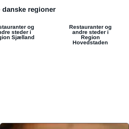
de danske regioner
stauranter og
Restauranter og
dre steder i
andre steder i
ion Sjælland
Region
Hovedstaden