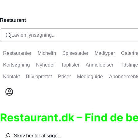
Restaurant
Lav en lynsøgning...
Restauranter
Michelin
Spisesteder
Madtyper
Caterin
Kortsøgning
Nyheder
Toplister
Anmeldelser
Tidslinje
Kontakt
Bliv oprettet
Priser
Medieguide
Abonnement
Restaurant.dk – Find de b
Søg efter restauranter, spisesteder, caféer, bare