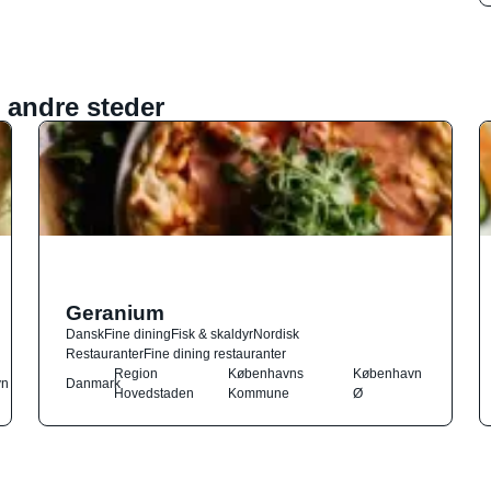
 andre steder
Geranium
Dansk
Fine dining
Fisk & skaldyr
Nordisk
Restauranter
Fine dining restauranter
Region
Københavns
København
vn
Danmark
Hovedstaden
Kommune
Ø