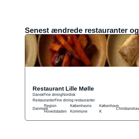
Senest ændrede restauranter og
Restaurant Lille Mølle
Dansk
Fine dining
Nordisk
Restauranter
Fine dining restauranter
Region
Københavns
København
Danmark
Christiansha
Hovedstaden
Kommune
K