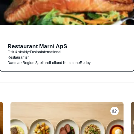
Restaurant Marni ApS
Fisk & skaldyr
Fusion
International
Restauranter
Danmark
Region Sjælland
Lolland Kommune
Rødby