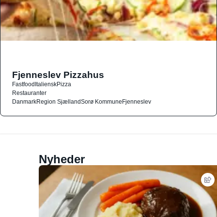
Fjenneslev Pizzahus
Fastfood
Italiensk
Pizza
Restauranter
Danmark
Region Sjælland
Sorø Kommune
Fjenneslev
Nyheder