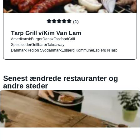
(1)
Tarp Grill v/Kim Van Lam
Amerikansk
Burger
Dansk
Fastfood
Grill
Spisesteder
Grillbarer
Takeaway
Danmark
Region Syddanmark
Esbjerg Kommune
Esbjerg N
Tarp
Senest ændrede restauranter og
andre steder