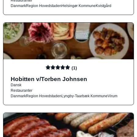
Restauranter
Danmark
Region Hovedstaden
Helsingør Kommune
Kvistgård
(1)
Hobitten v/Torben Johnsen
Dansk
Restauranter
Danmark
Region Hovedstaden
Lyngby-Taarbæk Kommune
Virum