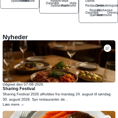
Syddanmark
Kommune
Region
Vejle
Dansk
Danmark
Vejle
Syddanmark
Kommune
Restauranter
Overnatningsst
Region
Odsherred
Danmark
Grevin
Sjælland
Kommune
Nyheder
Udgivet den 07-08-2026
Sharing Festival
Sharing Festival 2026 afholdes fra mandag 24. august til søndag
30. august 2026. Syv restauranter de...
Læs mere →