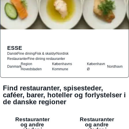
ESSE
Dansk
Fine dining
Fisk & skaldyr
Nordisk
Restauranter
Fine dining restauranter
Region
Københavns
København
Danmark
Nordhavn
Hovedstaden
Kommune
Ø
Find restauranter, spisesteder,
caféer, barer, hoteller og forlystelser i
de danske regioner
Restauranter
Restauranter
og andre
og andre