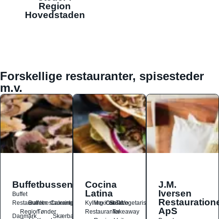
Region
Hovedstaden
Forskellige restauranter, spisesteder
m.v.
Buffetbussen
Cocina
J.M.
Latina
Iversen
Buffet
Restauration
Restauranter
Buffetrestauranter
Catering
Kylling
Mexicansk
Ost
Salat
Taco
Vegetarisk
ApS
Region
Tønder
Restauranter
Takeaway
Danmark
Skærbæk