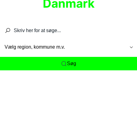
Danmark
Søg efter restauranter, spisesteder, caféer,
barer, pubber, hoteller og aktiviteter.
Vælg region, kommune m.v.
Søg
Her får du det komplette overblik
over
Danmarks mange spisesteder, caféer og
restauranter samlet ét sted. Vi gør det nemt for
dig at opdage alt fra skjulte lokale favoritter til
eksklusive gourmetoplevelser på tværs af alle
landets byer og regioner.
Søgningen er gjort enkel, så du hurtigt kan filtrere
efter madtype, lokation eller specifikke ønsker til