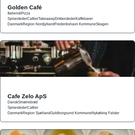
Golden Café
Italiensk
Pizza
Spisesteder
Caféer
Takeaway
Drikkesteder
Kaffebarer
Danmark
Region Nordjylland
Frederikshavn Kommune
Skagen
Cafe Zelo ApS
Dansk
Smørrebrød
Spisesteder
Caféer
Danmark
Region Sjælland
Guldborgsund Kommune
Nykøbing Falster