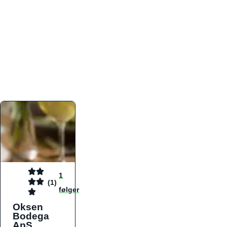
atmosfæren. Platformen er faktabaseret,
overskuelig og altid opdateret med de nyeste
informationer, hvilket gør den til det ideelle værktøj
for både lokale madelskere og turister på farten.
Find præcis den madtype og den stemning, der
passer til din næste middag, uanset hvor i landet
du befinder dig.
1
(1)
følger
Oksen
Bodega
ApS