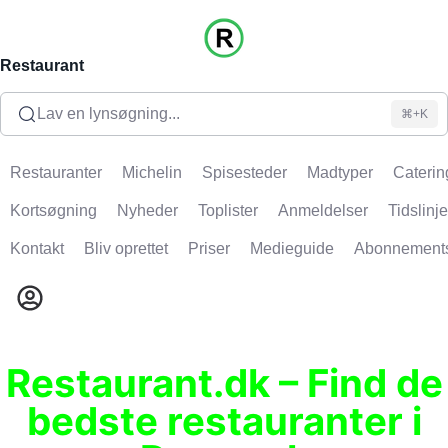
Restaurant
Lav en lynsøgning...
⌘+K
Restauranter
Michelin
Spisesteder
Madtyper
Caterin
Kortsøgning
Nyheder
Toplister
Anmeldelser
Tidslinje
Kontakt
Bliv oprettet
Priser
Medieguide
Abonnement
Restaurant.dk – Find de
bedste restauranter i