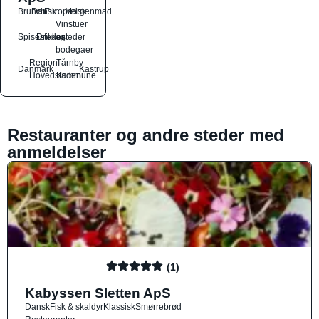
Brunch
Dansk
Europæisk
Morgenmad
Vinstuer
Spisesteder
Drikkesteder
og
bodegaer
Region
Tårnby
Danmark
Kastrup
Hovedstaden
Kommune
Restauranter og andre steder med
anmeldelser
(1)
Kabyssen Sletten ApS
Dansk
Fisk & skaldyr
Klassisk
Smørrebrød