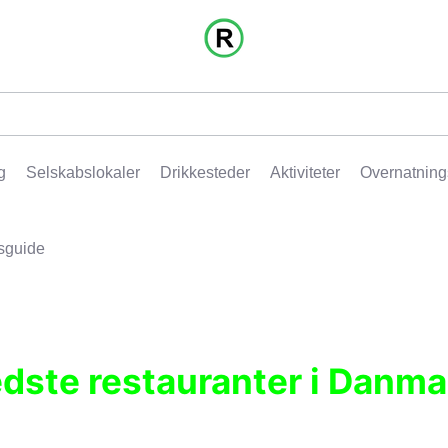
g
Selskabslokaler
Drikkesteder
Aktiviteter
Overnatning
sguide
edste restauranter i Danma
r, pubber, hoteller og aktiviteter.