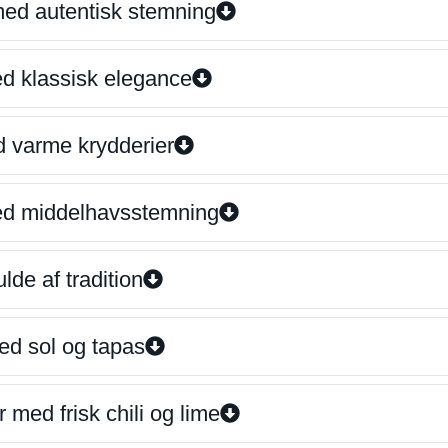
 med autentisk stemning
ed klassisk elegance
d varme krydderier
ed middelhavsstemning
lde af tradition
ed sol og tapas
 med frisk chili og lime