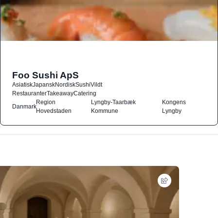
Foo Sushi ApS
Asiatisk
Japansk
Nordisk
Sushi
Vildt
Restauranter
Takeaway
Catering
Region
Lyngby-Taarbæk
Kongens
Danmark
Hovedstaden
Kommune
Lyngby