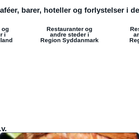
aféer, barer, hoteller og forlystelser i 
 og
Restauranter og
Re
r i
andre steder i
an
lland
Region Syddanmark
Reg
v.