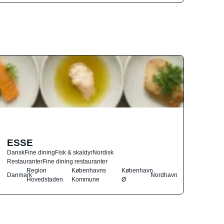
ESSE
Dansk
Fine dining
Fisk & skaldyr
Nordisk
Restauranter
Fine dining restauranter
Region
Københavns
København
Danmark
Nordhavn
Hovedstaden
Kommune
Ø