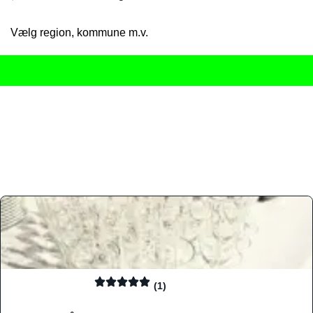
Vælg region, kommune m.v.
Her får du det komplette overblik
over Danmarks mange spisested
gourmetoplevelser på tværs af alle landets byer og regioner.
Søgningen er gjort enkel, så du hurtigt kan filtrere efter madtyp
informationer, hvilket gør den til det ideelle værktøj for både lo
Find præcis den madtype og den stemning, der passer til din næ
(1)