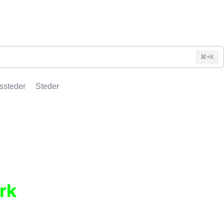
⌘+K
ssteder
Steder
rk