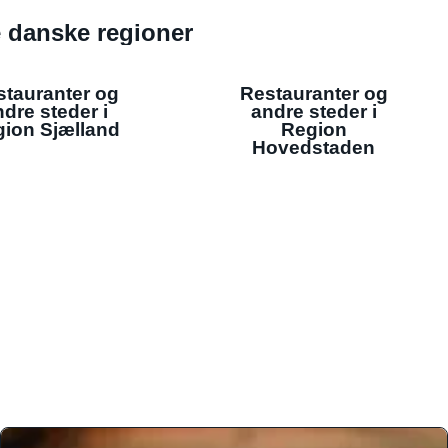
de danske regioner
stauranter og
Restauranter og
dre steder i
andre steder i
ion Sjælland
Region
Hovedstaden