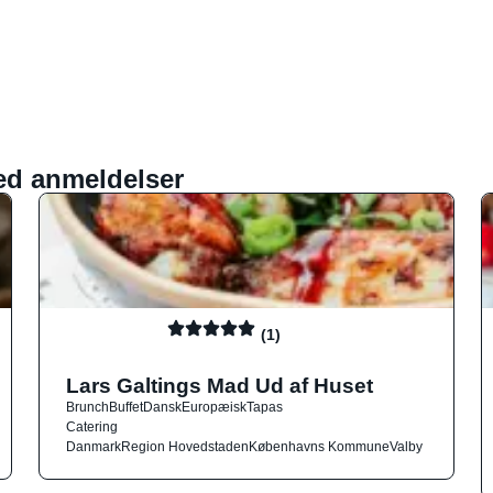
ed anmeldelser
(1)
Lars Galtings Mad Ud af Huset
Brunch
Buffet
Dansk
Europæisk
Tapas
Catering
Danmark
Region Hovedstaden
Københavns Kommune
Valby