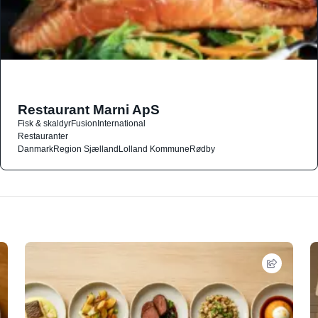
Restaurant Marni ApS
Fisk & skaldyr
Fusion
International
Restauranter
Danmark
Region Sjælland
Lolland Kommune
Rødby