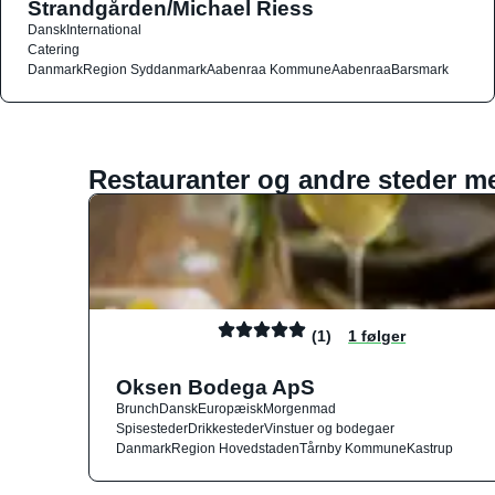
Strandgården/Michael Riess
Dansk
International
Catering
Danmark
Region Syddanmark
Aabenraa Kommune
Aabenraa
Barsmark
Restauranter og andre steder m
(1)
1 følger
Oksen Bodega ApS
Brunch
Dansk
Europæisk
Morgenmad
Spisesteder
Drikkesteder
Vinstuer og bodegaer
Danmark
Region Hovedstaden
Tårnby Kommune
Kastrup