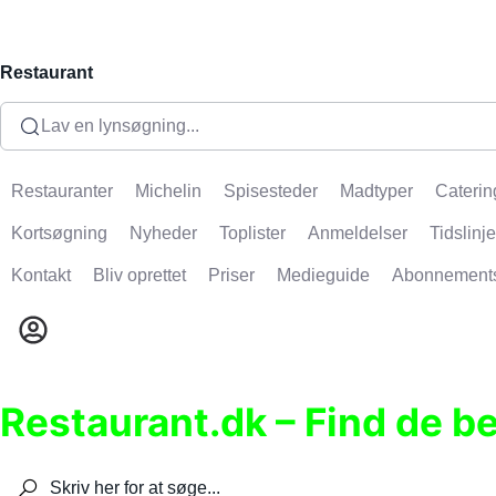
Restaurant
Lav en lynsøgning...
Restauranter
Michelin
Spisesteder
Madtyper
Caterin
Kortsøgning
Nyheder
Toplister
Anmeldelser
Tidslinje
Kontakt
Bliv oprettet
Priser
Medieguide
Abonnement
Restaurant.dk – Find de b
Søg efter restauranter, spisesteder, caféer, bare