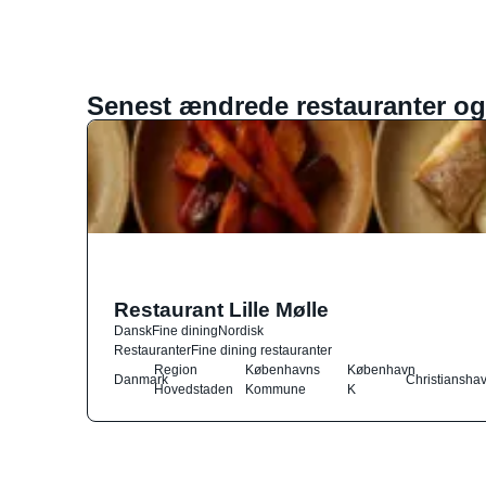
Senest ændrede restauranter og
Restaurant Lille Mølle
Dansk
Fine dining
Nordisk
Restauranter
Fine dining restauranter
Region
Københavns
København
Danmark
Christiansha
Hovedstaden
Kommune
K