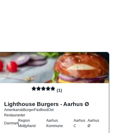
(1)
Lighthouse Burgers - Aarhus Ø
Amerikansk
Burger
Fastfood
Ost
Restauranter
Region
Aarhus
Aarhus
Aarhus
Danmark
Midtjylland
Kommune
C
Ø