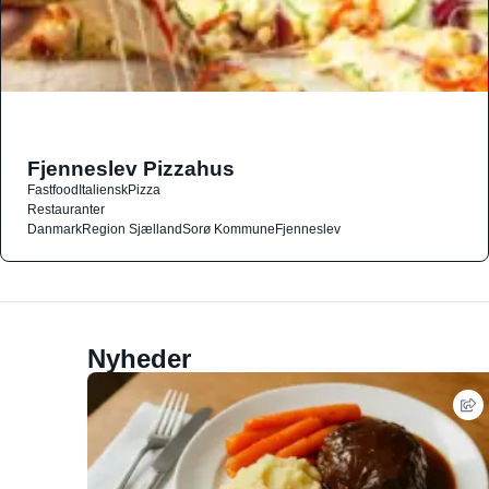
Fjenneslev Pizzahus
Fastfood
Italiensk
Pizza
Restauranter
Danmark
Region Sjælland
Sorø Kommune
Fjenneslev
Nyheder