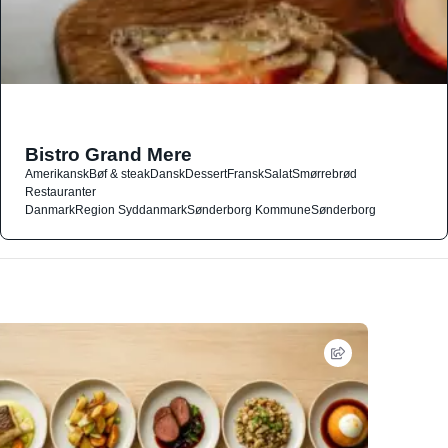
Bistro Grand Mere
Amerikansk
Bøf & steak
Dansk
Dessert
Fransk
Salat
Smørrebrød
Restauranter
Danmark
Region Syddanmark
Sønderborg Kommune
Sønderborg