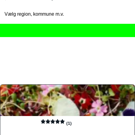
Vælg region, kommune m.v.
Her får du det komplette overblik
over Danmarks mange spisested
gourmetoplevelser på tværs af alle landets byer og regioner.
Søgningen er gjort enkel, så du hurtigt kan filtrere efter madtyp
informationer, hvilket gør den til det ideelle værktøj for både lo
Find præcis den madtype og den stemning, der passer til din næ
(1)