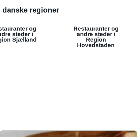
de danske regioner
stauranter og
Restauranter og
dre steder i
andre steder i
ion Sjælland
Region
Hovedstaden