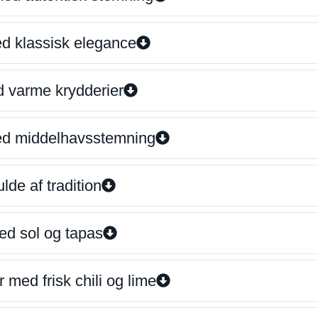
ed klassisk elegance
d varme krydderier
ed middelhavsstemning
lde af tradition
ed sol og tapas
 med frisk chili og lime