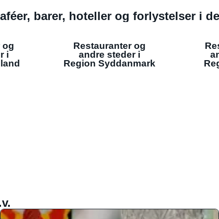
aféer, barer, hoteller og forlystelser i 
 og
Restauranter og
Re
r i
andre steder i
an
lland
Region Syddanmark
Reg
v.