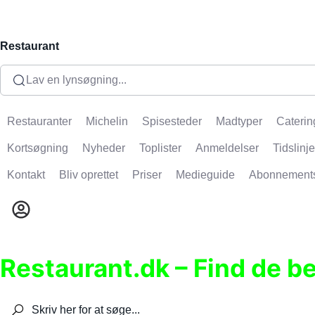
Restaurant
Lav en lynsøgning...
Restauranter
Michelin
Spisesteder
Madtyper
Caterin
Kortsøgning
Nyheder
Toplister
Anmeldelser
Tidslinje
Kontakt
Bliv oprettet
Priser
Medieguide
Abonnement
Restaurant.dk – Find de b
Søg efter restauranter, spisesteder, caféer, bare