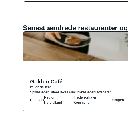
Senest ændrede restauranter og
Golden Café
Italiensk
Pizza
Spisesteder
Caféer
Takeaway
Drikkesteder
Kaffebarer
Region
Frederikshavn
Danmark
Skagen
Nordjylland
Kommune