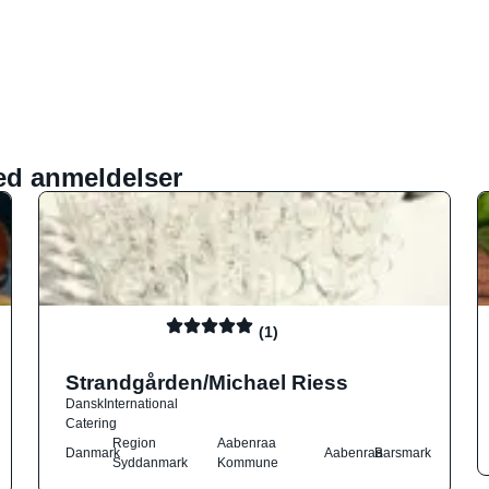
ed anmeldelser
(1)
Strandgården/Michael Riess
Dansk
International
Catering
Region
Aabenraa
Danmark
Aabenraa
Barsmark
Syddanmark
Kommune