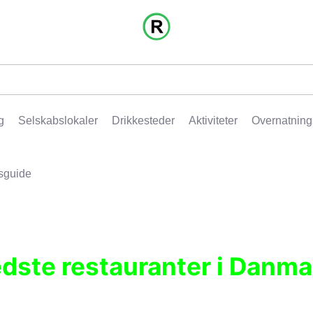
g
Selskabslokaler
Drikkesteder
Aktiviteter
Overnatning
sguide
edste restauranter i Danma
r, pubber, hoteller og aktiviteter.