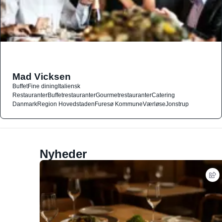
Mad Vicksen
Buffet
Fine dining
Italiensk
Restauranter
Buffetrestauranter
Gourmetrestauranter
Catering
Danmark
Region Hovedstaden
Furesø Kommune
Værløse
Jonstrup
Nyheder