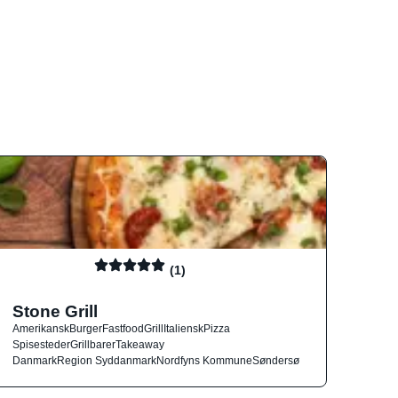
(1)
Stone Grill
Amerikansk
Burger
Fastfood
Grill
Italiensk
Pizza
Spisesteder
Grillbarer
Takeaway
Danmark
Region Syddanmark
Nordfyns Kommune
Søndersø