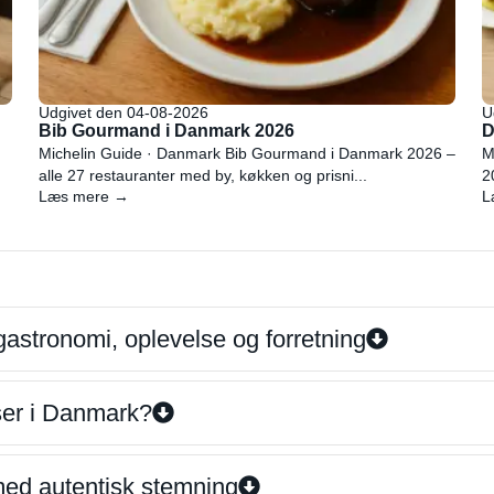
Udgivet den 04-08-2026
U
Bib Gourmand i Danmark 2026
D
Michelin Guide · Danmark Bib Gourmand i Danmark 2026 –
M
alle 27 restauranter med by, køkken og prisni...
2
Læs mere →
L
gastronomi, oplevelse og forretning
iser i Danmark?
 med autentisk stemning