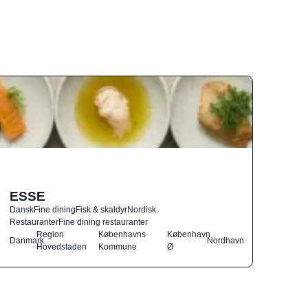
ESSE
Dansk
Fine dining
Fisk & skaldyr
Nordisk
Restauranter
Fine dining restauranter
Region
Københavns
København
Danmark
Nordhavn
Hovedstaden
Kommune
Ø