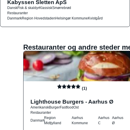
Kabyssen Sletten ApS
Dansk
Fisk & skaldyr
Klassisk
Smørrebrød
Restauranter
Danmark
Region Hovedstaden
Helsingør Kommune
Kvistgård
Restauranter og andre steder m
(1)
Lighthouse Burgers - Aarhus Ø
Amerikansk
Burger
Fastfood
Ost
Restauranter
Region
Aarhus
Aarhus
Aarhus
Danmark
Midtjylland
Kommune
C
Ø