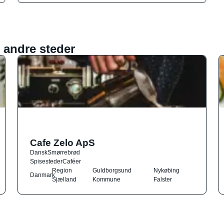
 andre steder
Cafe Zelo ApS
Dansk
Smørrebrød
Spisesteder
Caféer
Region
Guldborgsund
Nykøbing
Danmark
Sjælland
Kommune
Falster