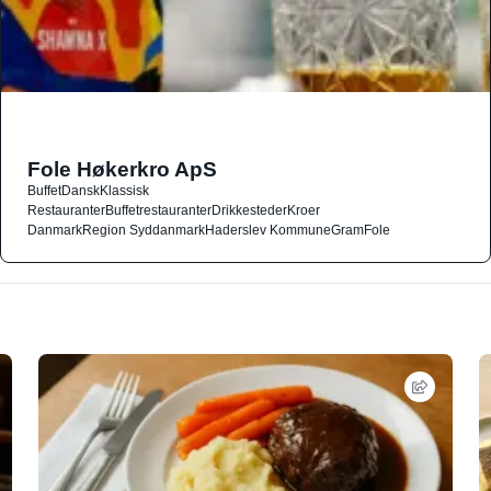
Fole Høkerkro ApS
Buffet
Dansk
Klassisk
Restauranter
Buffetrestauranter
Drikkesteder
Kroer
Danmark
Region Syddanmark
Haderslev Kommune
Gram
Fole