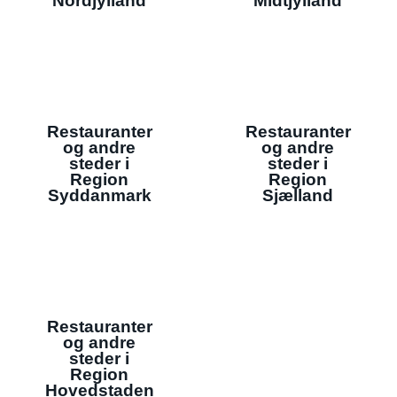
Nordjylland
Midtjylland
Restauranter
Restauranter
og andre
og andre
steder i
steder i
Region
Region
Syddanmark
Sjælland
Restauranter
og andre
steder i
Region
Hovedstaden