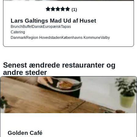
(1)
Lars Galtings Mad Ud af Huset
Brunch
Buffet
Dansk
Europæisk
Tapas
Catering
Danmark
Region Hovedstaden
Københavns Kommune
Valby
Senest ændrede restauranter og
andre steder
Golden Café