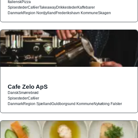
Italiensk
Pizza
Spisesteder
Caféer
Takeaway
Drikkesteder
Kaffebarer
Danmark
Region Nordjylland
Frederikshavn Kommune
Skagen
Cafe Zelo ApS
Dansk
Smørrebrød
Spisesteder
Caféer
Danmark
Region Sjælland
Guldborgsund Kommune
Nykøbing Falster