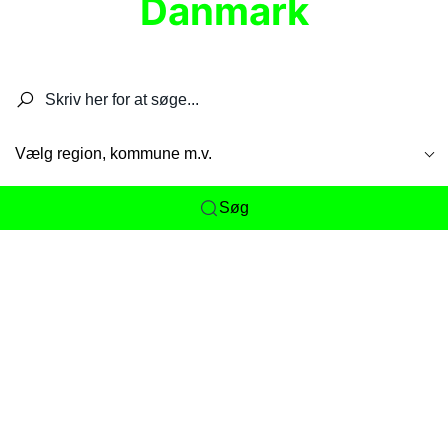
Danmark
Søg efter restauranter, spisesteder, caféer,
barer, pubber, hoteller og aktiviteter.
Vælg region, kommune m.v.
Søg
Her får du det komplette overblik
over
Danmarks mange spisesteder, caféer og
restauranter samlet ét sted. Vi gør det nemt for
dig at opdage alt fra skjulte lokale favoritter til
eksklusive gourmetoplevelser på tværs af alle
landets byer og regioner.
Søgningen er gjort enkel, så du hurtigt kan filtrere
efter madtype, lokation eller specifikke ønsker til