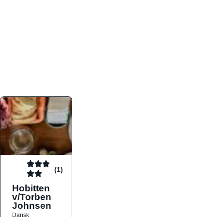
atmosfæren. Platformen er faktabaseret,
overskuelig og altid opdateret med de nyeste
informationer, hvilket gør den til det ideelle værktøj
for både lokale madelskere og turister på farten.
Find præcis den madtype og den stemning, der
passer til din næste middag, uanset hvor i landet
du befinder dig.
(1)
Hobitten
v/Torben
Johnsen
Dansk