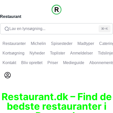
Restaurant
Lav en lynsøgning...
⌘+K
Restauranter
Michelin
Spisesteder
Madtyper
Caterin
Kortsøgning
Nyheder
Toplister
Anmeldelser
Tidslinje
Kontakt
Bliv oprettet
Priser
Medieguide
Abonnement
Restaurant.dk – Find de
bedste restauranter i