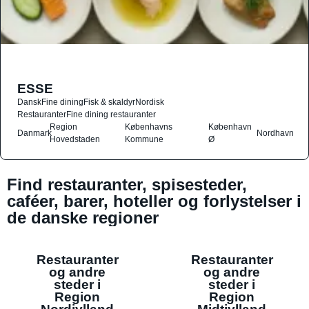
ESSE
Dansk
Fine dining
Fisk & skaldyr
Nordisk
Restauranter
Fine dining restauranter
Region
Københavns
København
Danmark
Nordhavn
Hovedstaden
Kommune
Ø
Find restauranter, spisesteder,
caféer, barer, hoteller og forlystelser i
de danske regioner
Restauranter
Restauranter
og andre
og andre
steder i
steder i
Region
Region