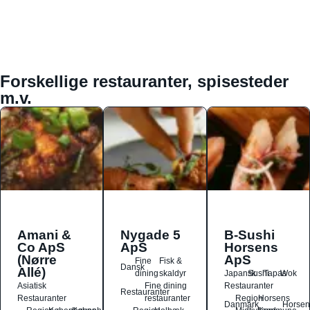
Forskellige restauranter, spisesteder
m.v.
Amani &
Nygade 5
B-Sushi
Co ApS
ApS
Horsens
(Nørre
ApS
Fine
Fisk &
Dansk
Allé)
dining
skaldyr
Japansk
Sushi
Tapas
Wok
Asiatisk
Fine dining
Restauranter
Restauranter
Restauranter
restauranter
Region
Horsens
Danmark
Horsen