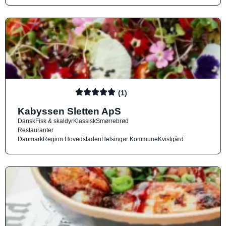
(1)
Kabyssen Sletten ApS
Dansk
Fisk & skaldyr
Klassisk
Smørrebrød
Restauranter
Danmark
Region Hovedstaden
Helsingør Kommune
Kvistgård