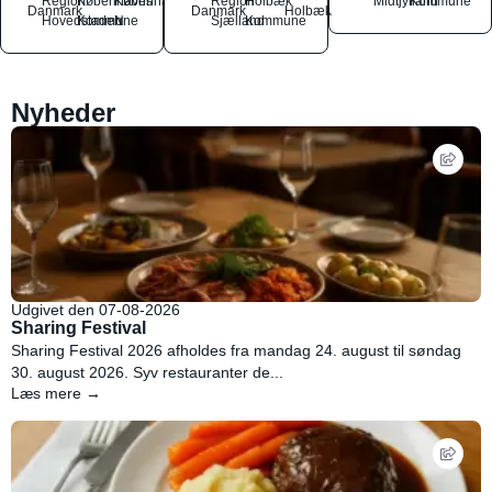
Region
Københavns
København
Region
Holbæk
Midtjylland
Kommune
Danmark
Danmark
Holbæk
Hovedstaden
Kommune
N
Sjælland
Kommune
Nyheder
Udgivet den 07-08-2026
Sharing Festival
Sharing Festival 2026 afholdes fra mandag 24. august til søndag
30. august 2026. Syv restauranter de...
Læs mere →