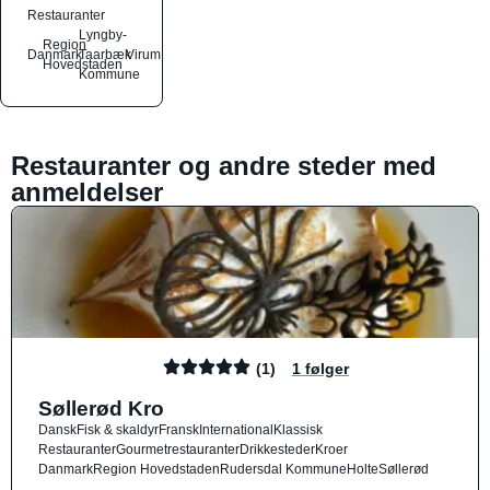
Restauranter
Lyngby-
Region
Danmark
Taarbæk
Virum
Hovedstaden
Kommune
Restauranter og andre steder med
anmeldelser
(1)
1 følger
Søllerød Kro
Dansk
Fisk & skaldyr
Fransk
International
Klassisk
Restauranter
Gourmetrestauranter
Drikkesteder
Kroer
Danmark
Region Hovedstaden
Rudersdal Kommune
Holte
Søllerød