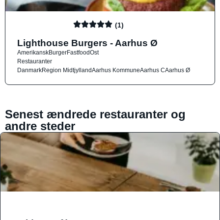
(1)
Lighthouse Burgers - Aarhus Ø
Amerikansk
Burger
Fastfood
Ost
Restauranter
Danmark
Region Midtjylland
Aarhus Kommune
Aarhus C
Aarhus Ø
Senest ændrede restauranter og
andre steder