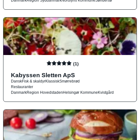
Danmark
Region Syddanmark
Nordfyns Kommune
Søndersø
(1)
Kabyssen Sletten ApS
Dansk
Fisk & skaldyr
Klassisk
Smørrebrød
Restauranter
Danmark
Region Hovedstaden
Helsingør Kommune
Kvistgård