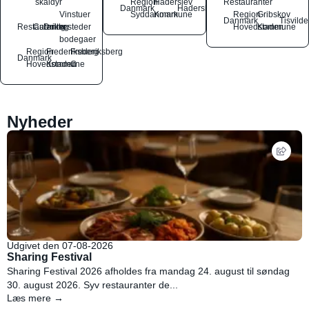
skaldyr
Region
Haderslev
Restauranter
Danmark
Haderslev
Vinstuer
Syddanmark
Kommune
Region
Gribskov
Danmark
Tisvilde
Restauranter
Catering
Drikkesteder
og
Hovedstaden
Kommune
bodegaer
Region
Frederiksberg
Frederiksberg
Danmark
Hovedstaden
Kommune
C
Nyheder
Udgivet den 07-08-2026
Sharing Festival
Sharing Festival 2026 afholdes fra mandag 24. august til søndag
30. august 2026. Syv restauranter de...
Læs mere →