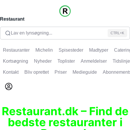
Restaurant
Lav en lynsøgning...
CTRL+K
Restauranter
Michelin
Spisesteder
Madtyper
Caterin
Kortsøgning
Nyheder
Toplister
Anmeldelser
Tidslinje
Kontakt
Bliv oprettet
Priser
Medieguide
Abonnement
Restaurant.dk – Find de
bedste restauranter i