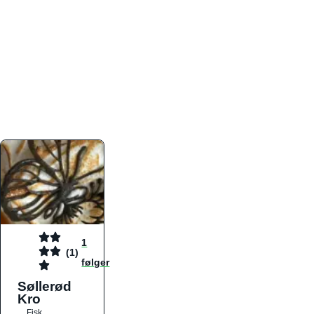
atmosfæren. Platformen er faktabaseret,
overskuelig og altid opdateret med de nyeste
informationer, hvilket gør den til det ideelle værktøj
for både lokale madelskere og turister på farten.
Find præcis den madtype og den stemning, der
passer til din næste middag, uanset hvor i landet
du befinder dig.
1
(1)
følger
Søllerød
Kro
Fisk