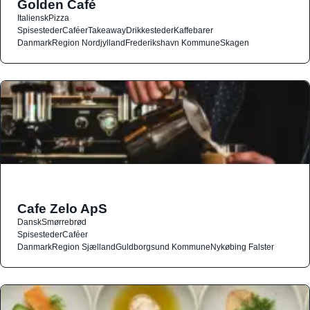
Golden Café
Italiensk
Pizza
Spisesteder
Caféer
Takeaway
Drikkesteder
Kaffebarer
Danmark
Region Nordjylland
Frederikshavn Kommune
Skagen
Cafe Zelo ApS
Dansk
Smørrebrød
Spisesteder
Caféer
Danmark
Region Sjælland
Guldborgsund Kommune
Nykøbing Falster