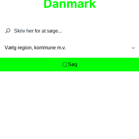
Danmark
Søg efter restauranter, spisesteder, caféer,
barer, pubber, hoteller og aktiviteter.
Vælg region, kommune m.v.
Søg
Her får du det komplette overblik
over
Danmarks mange spisesteder, caféer og
restauranter samlet ét sted. Vi gør det nemt for
dig at opdage alt fra skjulte lokale favoritter til
eksklusive gourmetoplevelser på tværs af alle
landets byer og regioner.
Søgningen er gjort enkel, så du hurtigt kan filtrere
efter madtype, lokation eller specifikke ønsker til