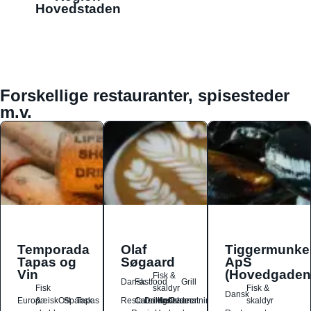
Hovedstaden
Forskellige restauranter, spisesteder
m.v.
Temporada
Olaf
Tiggermunke
Tapas og
Søgaard
ApS
Vin
(Hovedgaden
Fisk &
Dansk
Fastfood
Grill
Fisk
skaldyr
Fisk &
Dansk
Europæisk
&
Ost
Spansk
Tapas
Restauranter
Catering
Drikkesteder
Kaffebarer
Overnatningssteder
skaldyr