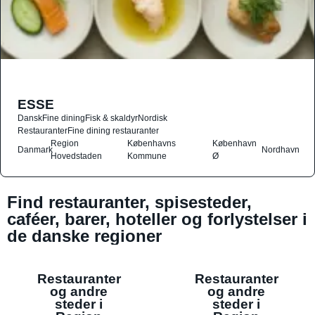
ESSE
Dansk
Fine dining
Fisk & skaldyr
Nordisk
Restauranter
Fine dining restauranter
Region
Københavns
København
Danmark
Nordhavn
Hovedstaden
Kommune
Ø
Find restauranter, spisesteder,
caféer, barer, hoteller og forlystelser i
de danske regioner
Restauranter
Restauranter
og andre
og andre
steder i
steder i