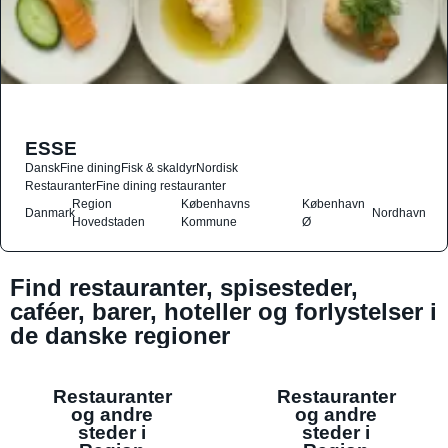
ESSE
Dansk
Fine dining
Fisk & skaldyr
Nordisk
Restauranter
Fine dining restauranter
Region
Københavns
København
Danmark
Nordhavn
Hovedstaden
Kommune
Ø
Find restauranter, spisesteder,
caféer, barer, hoteller og forlystelser i
de danske regioner
Restauranter
Restauranter
og andre
og andre
steder i
steder i