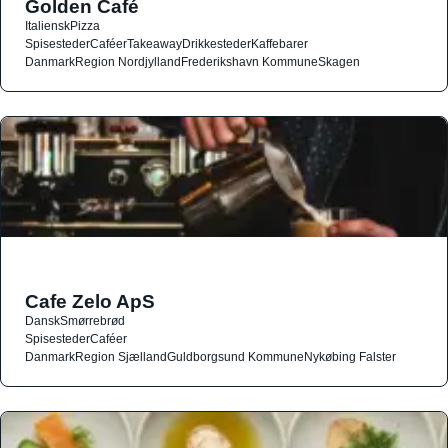
Golden Café
Italiensk
Pizza
Spisesteder
Caféer
Takeaway
Drikkesteder
Kaffebarer
Danmark
Region Nordjylland
Frederikshavn Kommune
Skagen
Cafe Zelo ApS
Dansk
Smørrebrød
Spisesteder
Caféer
Danmark
Region Sjælland
Guldborgsund Kommune
Nykøbing Falster