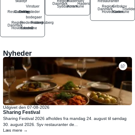
skaldyr
Region
Haderslev
Restauranter
Danmark
Haderslev
Vinstuer
Syddanmark
Kommune
Region
Gribskov
Danmark
Tisvilde
Restauranter
Catering
Drikkesteder
og
Hovedstaden
Kommune
bodegaer
Region
Frederiksberg
Frederiksberg
Danmark
Hovedstaden
Kommune
C
Nyheder
Udgivet den 07-08-2026
Sharing Festival
Sharing Festival 2026 afholdes fra mandag 24. august til søndag
30. august 2026. Syv restauranter de...
Læs mere →