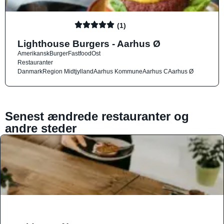
(1)
Lighthouse Burgers - Aarhus Ø
Amerikansk
Burger
Fastfood
Ost
Restauranter
Danmark
Region Midtjylland
Aarhus Kommune
Aarhus C
Aarhus Ø
Senest ændrede restauranter og
andre steder