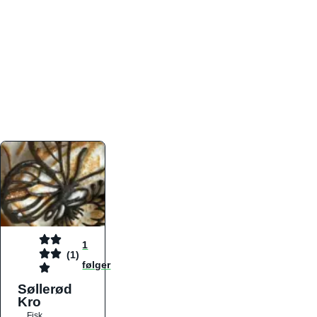
atmosfæren. Platformen er faktabaseret,
overskuelig og altid opdateret med de nyeste
informationer, hvilket gør den til det ideelle værktøj
for både lokale madelskere og turister på farten.
Find præcis den madtype og den stemning, der
passer til din næste middag, uanset hvor i landet
du befinder dig.
1
(1)
følger
Søllerød
Kro
Fisk