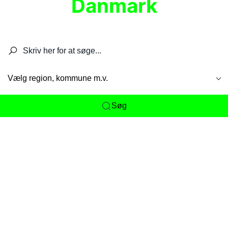
Danmark
Søg efter restauranter, spisesteder, caféer,
barer, pubber, hoteller og aktiviteter.
Vælg region, kommune m.v.
Søg
Her får du det komplette overblik
over
Danmarks mange spisesteder, caféer og
restauranter samlet ét sted. Vi gør det nemt for
dig at opdage alt fra skjulte lokale favoritter til
eksklusive gourmetoplevelser på tværs af alle
landets byer og regioner.
Søgningen er gjort enkel, så du hurtigt kan filtrere
efter madtype, lokation eller specifikke ønsker til