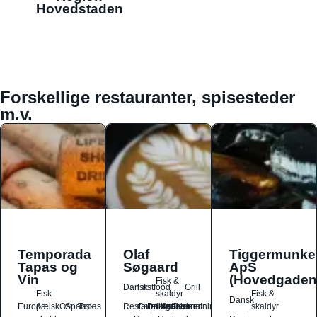
Hovedstaden
Forskellige restauranter, spisesteder
m.v.
Temporada
Olaf
Tiggermunke
Tapas og
Søgaard
ApS
Vin
(Hovedgaden
Fisk &
Dansk
Fastfood
Grill
Fisk
skaldyr
Fisk &
Dansk
Europæisk
&
Ost
Spansk
Tapas
Restauranter
Catering
Drikkesteder
Kaffebarer
Overnatningssteder
skaldyr