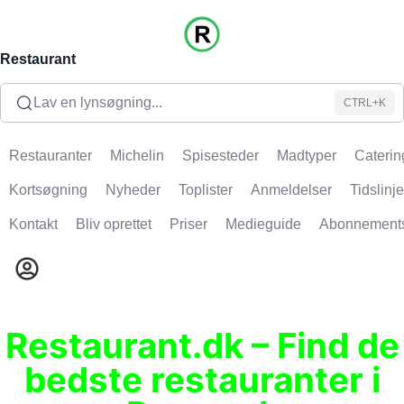
Restaurant
Lav en lynsøgning...
CTRL+K
Restauranter
Michelin
Spisesteder
Madtyper
Caterin
Kortsøgning
Nyheder
Toplister
Anmeldelser
Tidslinje
Kontakt
Bliv oprettet
Priser
Medieguide
Abonnement
Restaurant.dk – Find de
bedste restauranter i