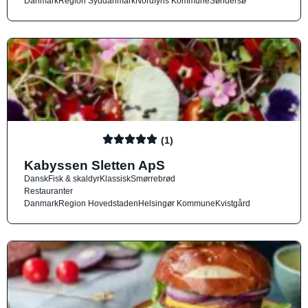
Danmark
Region Syddanmark
Nordfyns Kommune
Søndersø
(1)
Kabyssen Sletten ApS
Dansk
Fisk & skaldyr
Klassisk
Smørrebrød
Restauranter
Danmark
Region Hovedstaden
Helsingør Kommune
Kvistgård