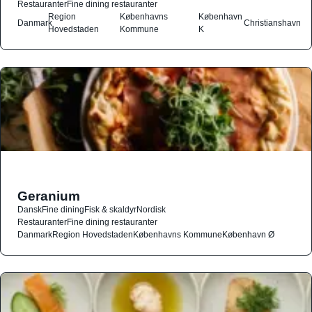
Restauranter
Fine dining restauranter
Region
Københavns
København
Danmark
Christianshavn
Hovedstaden
Kommune
K
Geranium
Dansk
Fine dining
Fisk & skaldyr
Nordisk
Restauranter
Fine dining restauranter
Danmark
Region Hovedstaden
Københavns Kommune
København Ø