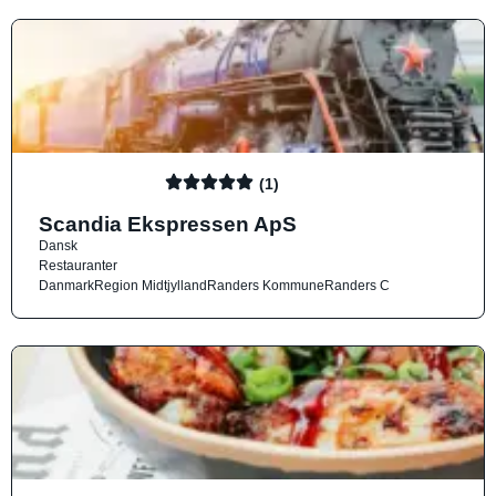
(1)
Scandia Ekspressen ApS
Dansk
Restauranter
Danmark
Region Midtjylland
Randers Kommune
Randers C