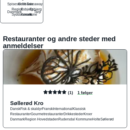
Spisesteder
Grillbarer
Takeaway
Region
Esbjerg
Esbjerg
Danmark
Tarp
Syddanmark
Kommune
N
Restauranter og andre steder med
anmeldelser
(1)
1 følger
Søllerød Kro
Dansk
Fisk & skaldyr
Fransk
International
Klassisk
Restauranter
Gourmetrestauranter
Drikkesteder
Kroer
Danmark
Region Hovedstaden
Rudersdal Kommune
Holte
Søllerød