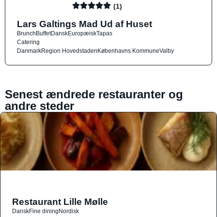
(1)
Lars Galtings Mad Ud af Huset
Brunch
Buffet
Dansk
Europæisk
Tapas
Catering
Danmark
Region Hovedstaden
Københavns Kommune
Valby
Senest ændrede restauranter og
andre steder
Restaurant Lille Mølle
Dansk
Fine dining
Nordisk