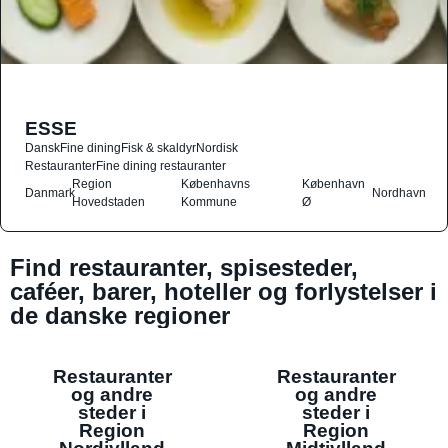
ESSE
Dansk
Fine dining
Fisk & skaldyr
Nordisk
Restauranter
Fine dining restauranter
Region
Københavns
København
Danmark
Nordhavn
Hovedstaden
Kommune
Ø
Find restauranter, spisesteder,
caféer, barer, hoteller og forlystelser i
de danske regioner
Restauranter
Restauranter
og andre
og andre
steder i
steder i
Region
Region