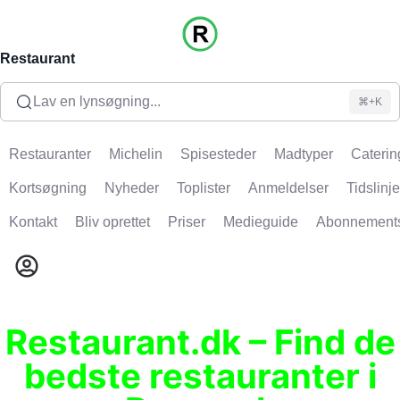
Restaurant
Lav en lynsøgning...
⌘+K
Restauranter
Michelin
Spisesteder
Madtyper
Caterin
Kortsøgning
Nyheder
Toplister
Anmeldelser
Tidslinje
Kontakt
Bliv oprettet
Priser
Medieguide
Abonnement
Restaurant.dk – Find de
bedste restauranter i