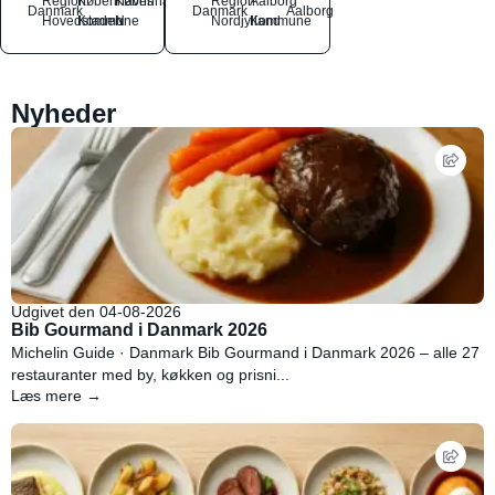
Region
Københavns
København
Region
Aalborg
Danmark
Danmark
Aalborg
Hovedstaden
Kommune
N
Nordjylland
Kommune
Nyheder
Udgivet den 04-08-2026
Bib Gourmand i Danmark 2026
Michelin Guide · Danmark Bib Gourmand i Danmark 2026 – alle 27
restauranter med by, køkken og prisni...
Læs mere →