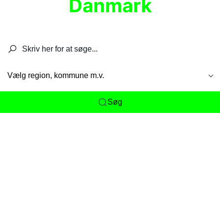
Danmark
Søg efter restauranter, spisesteder, caféer,
barer, pubber, hoteller og aktiviteter.
Vælg region, kommune m.v.
Søg
Her får du det komplette overblik
over
Danmarks mange spisesteder, caféer og
restauranter samlet ét sted. Vi gør det nemt for
dig at opdage alt fra skjulte lokale favoritter til
eksklusive gourmetoplevelser på tværs af alle
landets byer og regioner.
Søgningen er gjort enkel, så du hurtigt kan filtrere
efter madtype, lokation eller specifikke ønsker til