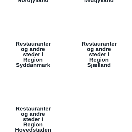
Nordjylland
Midtjylland
Restauranter
Restauranter
og andre
og andre
steder i
steder i
Region
Region
Syddanmark
Sjælland
Restauranter
og andre
steder i
Region
Hovedstaden