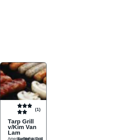
atmosfæren. Platformen er faktabaseret,
overskuelig og altid opdateret med de nyeste
informationer, hvilket gør den til det ideelle værktøj
for både lokale madelskere og turister på farten.
Find præcis den madtype og den stemning, der
passer til din næste middag, uanset hvor i landet
du befinder dig.
(1)
Tarp Grill
v/Kim Van
Lam
Amerikansk
Burger
Dansk
Fastfood
Grill